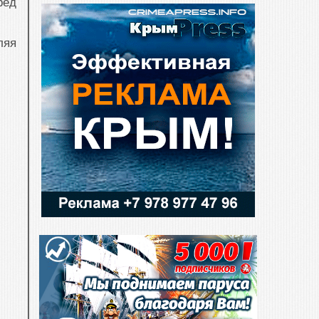
ред
ляя