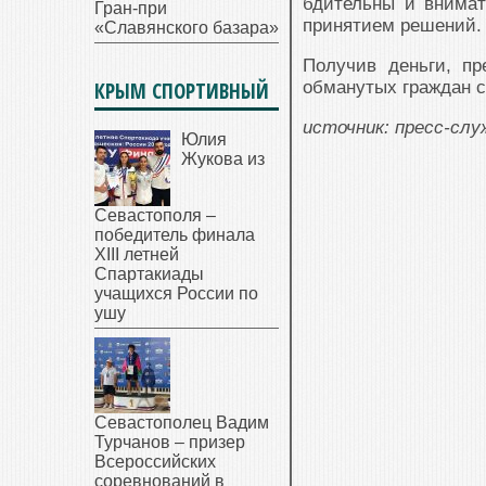
бдительны и внима
Гран-при
принятием решений.
«Славянского базара»
Получив деньги, пр
КРЫМ СПОРТИВНЫЙ
обманутых граждан 
источник: пресс-сл
Юлия
Жукова из
Севастополя –
победитель финала
XIII летней
Спартакиады
учащихся России по
ушу
Севастополец Вадим
Турчанов – призер
Всероссийских
соревнований в