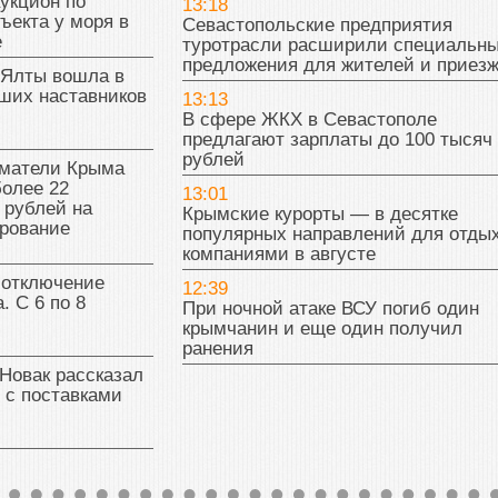
укцион по
13:18
ъекта у моря в
Севастопольские предприятия
е
туротрасли расширили специальн
предложения для жителей и приез
 Ялты вошла в
ших наставников
13:13
В сфере ЖКХ в Севастополе
предлагают зарплаты до 100 тысяч
рублей
матели Крыма
олее 22
13:01
 рублей на
Крымские курорты — в десятке
рование
популярных направлений для отды
компаниями в августе
 отключение
12:39
. С 6 по 8
При ночной атаке ВСУ погиб один
крымчанин и еще один получил
ранения
Новак рассказал
 с поставками