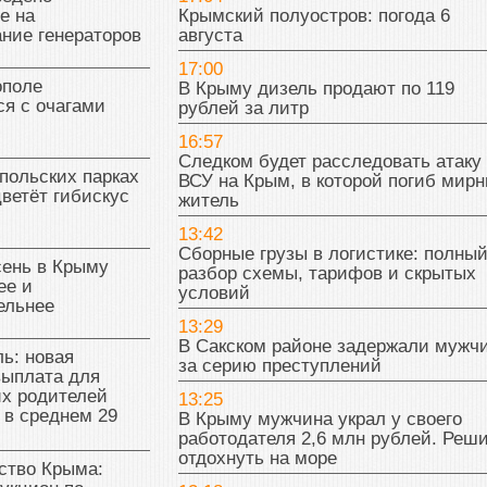
е на
Крымский полуостров: погода 6
ние генераторов
августа
17:00
поле
В Крыму дизель продают по 119
я с очагами
рублей за литр
16:57
Следком будет расследовать атаку
польских парках
ВСУ на Крым, в которой погиб мир
цветёт гибискус
житель
13:42
Сборные грузы в логистике: полны
сень в Крыму
разбор схемы, тарифов и скрытых
ее и
условий
ельнее
13:29
В Сакском районе задержали мужч
ь: новая
за серию преступлений
выплата для
х родителей
13:25
 в среднем 29
В Крыму мужчина украл у своего
работодателя 2,6 млн рублей. Реш
отдохнуть на море
тво Крыма: