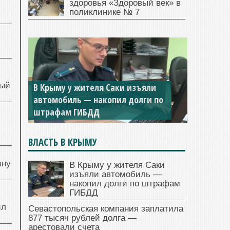
здоровья «Здоровый век» в
поликлинике № 7
ный
В Крыму у жителя Саки изъяли
автомобиль — накопил долги по
штрафам ГИБДД
й
ВЛАСТЬ В КРЫМУ
ину
В Крыму у жителя Саки
изъяли автомобиль —
накопил долги по штрафам
ГИБДД
ил
Севастопольская компания заплатила
877 тысяч рублей долга —
арестовали счета