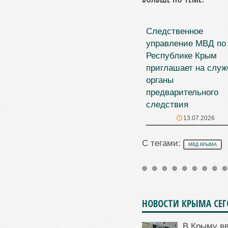
Следственное
управление МВД по
Республике Крым
приглашает на служ
органы
предварительного
следствия
13.07.2026
С тегами:
МВД КРЫМА
НОВОСТИ КРЫМА СЕ
В Крыму в