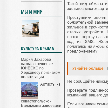
Такой вид обмана и
жильцов многокварт
МЫ И МИР
Преступники звоня
обязательной замен
жильцов в срочност
старых устройств.
просят жертву назва
код из SMS. Жерт
полагаясь на якобы 
КУЛЬТУРА КРЫМА
предложением?
Мария Захарова
назвала решение
ЮНЕСКО по
Узнайте больше:
Херсонесу признаком
политизации
Не сообщайте ником
Артисты из
Проверьте подлинно
компанией вашего до
севастопольской
Если возникли сомне
Балаклавы завоевали