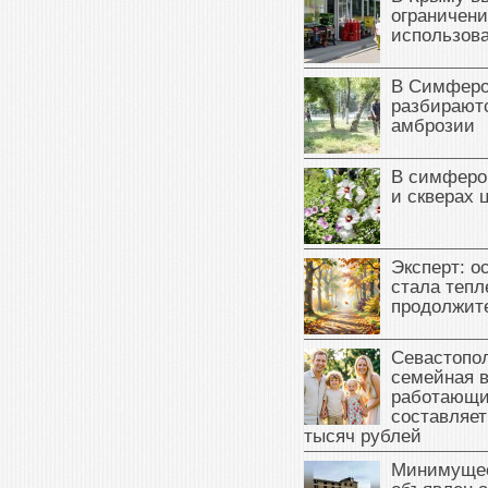
ограничени
использова
В Симферо
разбираютс
амброзии
В симферо
и скверах 
Эксперт: о
стала тепл
продолжит
Севастопол
семейная 
работающи
составляет
тысяч рублей
Минимущес