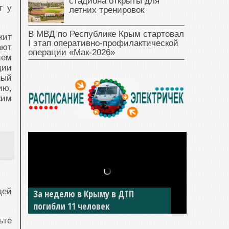
стадиона открыты для
г у
летних тренировок
В МВД по Республике Крым стартовал
жит
I этап оперативно‑профилактической
ают
операции «Мак‑2026»
ием
ции
ный
ию,
ким
щей
За неделю в Крыму в ДТП
погибли 11 человек
ьте