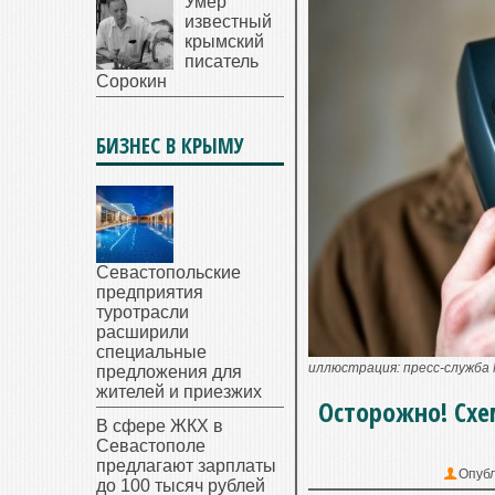
Умер
известный
крымский
писатель
Сорокин
БИЗНЕС В КРЫМУ
Севастопольские
предприятия
туротрасли
расширили
специальные
иллюстрация: пресс-служба 
предложения для
жителей и приезжих
Осторожно! Схе
В сфере ЖКХ в
Севастополе
предлагают зарплаты
Опубл
до 100 тысяч рублей