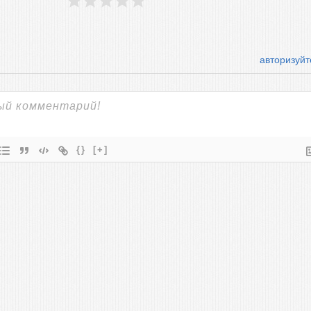
авторизуйт
{}
[+]