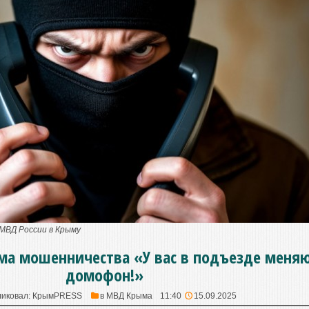
МВД России в Крыму
ма мошенничества «У вас в подъезде меня
домофон!»
иковал:
КрымPRESS
в
МВД Крыма
11:40
15.09.2025