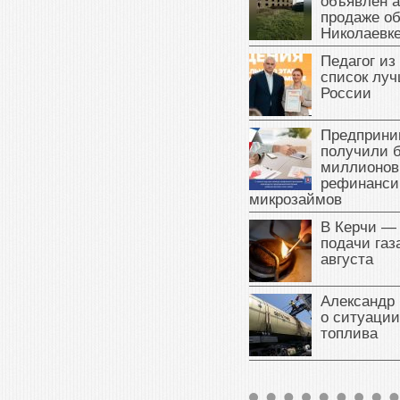
объявлен а
продаже об
Николаевк
Педагог из
список луч
России
Предприни
получили б
миллионов
рефинанси
микрозаймов
В Керчи —
подачи газа
августа
Александр 
о ситуации
топлива