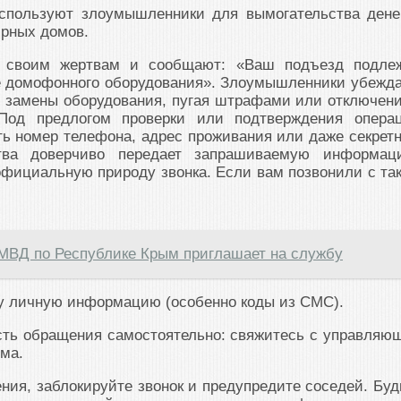
спользуют злоумышленники для вымогательства дене
ирных домов.
т своим жертвам и сообщают: «Ваш подъезд подле
е домофонного оборудования». Злоумышленники убежд
и замены оборудования, пугая штрафами или отключен
 Под предлогом проверки или подтверждения опера
ть номер телефона, адрес проживания или даже секрет
ва доверчиво передает запрашиваемую информац
официальную природу звонка. Если вам позвонили с та
МВД по Республике Крым приглашает на службу
у личную информацию (особенно коды из СМС).
сть обращения самостоятельно: свяжитесь с управляю
ма.
ния, заблокируйте звонок и предупредите соседей. Буд