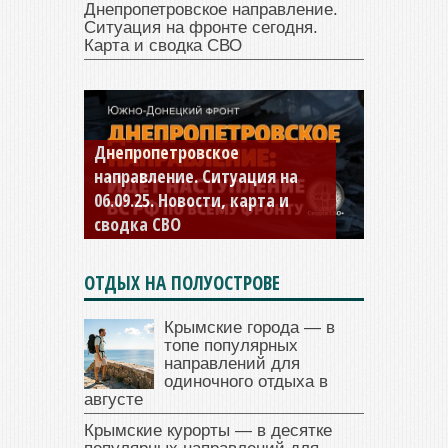
Днепропетровское направление.
Ситуация на фронте сегодня.
Карта и сводка СВО
Днепропетровское
Константиновское
направление. Ситуация на
направление. Ситуация на
06.09.25. Новости, карта и
04.09.25 Новости, карта и
сводка СВО
сводка СВО
ОТДЫХ НА ПОЛУОСТРОВЕ
Крымские города — в
топе популярных
направлений для
одиночного отдыха в
августе
Крымские курорты — в десятке