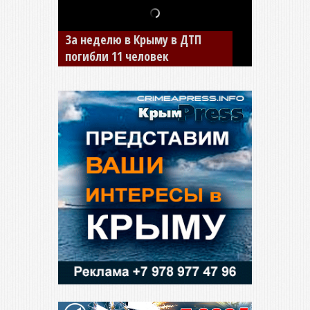
За неделю в Крыму в ДТП
В Джанкое водитель ВАЗа
погибли 11 человек
сбил двух детей на «зебре»