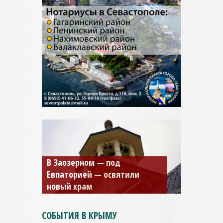
В Заозерном — под
Мужской монастырь Косьмы
Евпаторией — освятили
и Дамиана в Крыму вновь
новый храм
открыт для посещения
СОБЫТИЯ В КРЫМУ