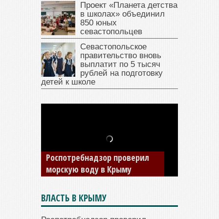
Проект «Планета детства
в школах» объединил
850 юных
севастопольцев
Севастопольское
правительство вновь
выплатит по 5 тысяч
рублей на подготовку
детей к школе
В Крыму у жителя Саки
изъяли автомобиль —
Роспотребнадзор проверил
накопил долги по штрафам
морскую воду в Крыму
ГИБДД
ВЛАСТЬ В КРЫМУ