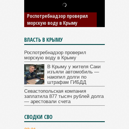
В Крыму у жителя Саки
изъяли автомобиль —
Роспотребнадзор проверил
накопил долги по штрафам
морскую воду в Крыму
ГИБДД
ВЛАСТЬ В КРЫМУ
Роспотребнадзор проверил
морскую воду в Крыму
В Крыму у жителя Саки
изъяли автомобиль —
накопил долги по
штрафам ГИБДД
Севастопольская компания
заплатила 877 тысяч рублей долга
— арестовали счета
СВОДКИ СВО