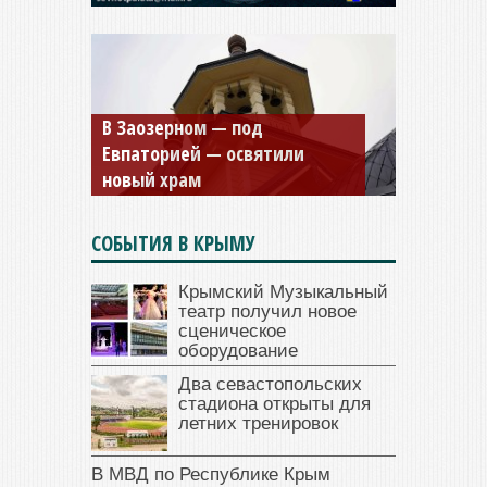
В Заозерном — под
Мужской монастырь Косьмы
Евпаторией — освятили
и Дамиана в Крыму вновь
новый храм
открыт для посещения
СОБЫТИЯ В КРЫМУ
Крымский Музыкальный
театр получил новое
сценическое
оборудование
Два севастопольских
стадиона открыты для
летних тренировок
В МВД по Республике Крым