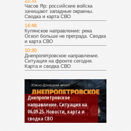
22:31
Часов Яр: российские войска
зачищают западные окраины.
Сводка и карта СВО
14:48
Купянское направление: река
Оскол больше не преграда. Сводка
и карта СВО
10:30
Днепропетровское направление.
Ситуация на фронте сегодня.
Карта и сводка СВО
Днепропетровское
Константиновское
направление. Ситуация на
направление. Ситуация на
06.09.25. Новости, карта и
04.09.25 Новости, карта и
сводка СВО
сводка СВО