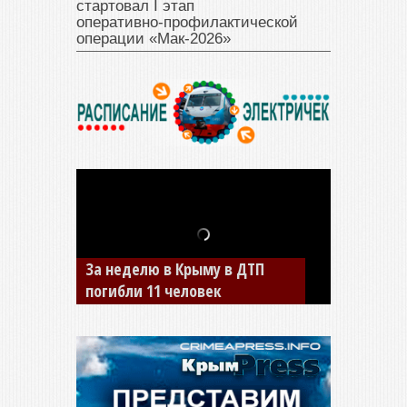
стартовал I этап
оперативно‑профилактической
операции «Мак‑2026»
За неделю в Крыму в ДТП
В Джанкое водитель ВАЗа
погибли 11 человек
сбил двух детей на «зебре»