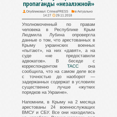
пропаганды «незалэжной»
Опубликовал:
CrimeaPRESS
в
Актуально
14:27
29.11.2018
Уполномоченный по правам
человека в Республике Крым
Людмила Лубина опровергла
данные о том, что арестованных в
Крыму украинских военных
«пытают», на них «давят», а на
суде «не предоставили
адвокатов». В беседе с
корреспондентом
ТАСС
она
сообщила, что на самом деле все
с точностью до наоборот —
задержанных содержат в условиях
существенно лучше «жутких
порядков на Украине».
Напомним, в Крыму на 2 месяца
арестованы 24 военнослужащих
ВМСУ и СБУ. Все они находились