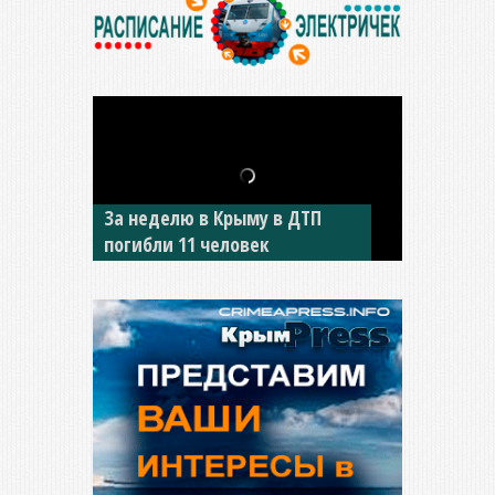
В Джанкое водитель ВАЗа
сбил двух детей на «зебре»