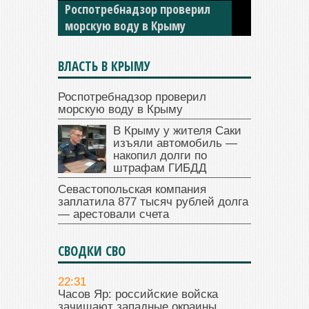
накопил долги по штрафам
ГИБДД
ВЛАСТЬ В КРЫМУ
Роспотребнадзор проверил
морскую воду в Крыму
В Крыму у жителя Саки
изъяли автомобиль —
накопил долги по
штрафам ГИБДД
Севастопольская компания
заплатила 877 тысяч рублей долга
— арестовали счета
СВОДКИ СВО
22:31
Часов Яр: российские войска
зачищают западные окраины.