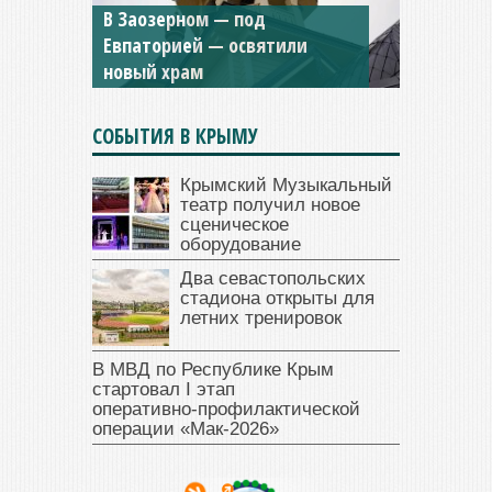
Мужской монастырь Косьмы
и Дамиана в Крыму вновь
открыт для посещения
СОБЫТИЯ В КРЫМУ
Крымский Музыкальный
театр получил новое
сценическое
оборудование
Два севастопольских
стадиона открыты для
летних тренировок
В МВД по Республике Крым
стартовал I этап
оперативно‑профилактической
операции «Мак‑2026»