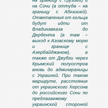
на границу с Грузией) и
на Сочи (а оттуда – на
границу с Абхазией).
Ответвления от кольца
будут идти от
Владикавказа до
Дербента (а там –
выход к Азовскому морю
и границе с
Азербайджаном), а
также от Джубги через
Крымский полуостров
вновь до админграницы
с Украиной. При таком
маршруте, расстояние
от украинского Херсона
до российского Сочи по
предлагаемому
украинской стороной