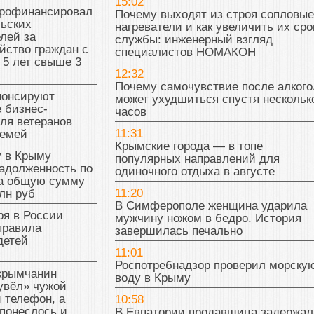
15:02
рофинансировал
Почему выходят из строя сопловые
льских
нагреватели и как увеличить их сро
лей за
службы: инженерный взгляд
йство граждан с
специалистов НОМАКОН
 5 лет свыше 3
12:32
Почему самочувствие после алкого
нонсируют
может ухудшиться спустя нескольк
 бизнес-
часов
ля ветеранов
11:31
семей
Крымские города — в топе
у в Крыму
популярных направлений для
адолженность по
одиночного отдыха в августе
на общую сумму
11:20
лн руб
В Симферополе женщина ударила
ря в России
мужчину ножом в бедро. История
правила
завершилась печально
детей
11:01
Роспотребнадзор проверил морску
 крымчанин
воду в Крыму
увёл» чужой
 телефон, а
10:58
понеслось и
В Евпатории продавщица задержал