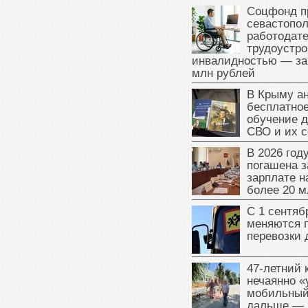
Соцфонд п
севастопо
работодате
трудоустро
инвалидностью — за
млн рублей
В Крыму а
бесплатное
обучение д
СВО и их 
В 2026 год
погашена з
зарплате 
более 20 м
С 1 сентяб
меняются 
перевозки 
47‑летний
нечаянно «
мобильный
дальше — 