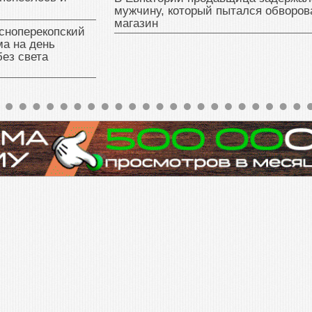
мужчину, который пытался обворов
магазин
сноперекопский
а на день
без света