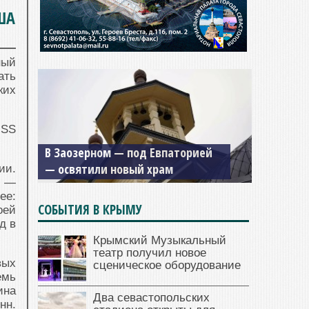
ША
ный
ать
ких
USS
В Заозерном — под Евпаторией
— освятили новый храм
ии.
в —
ее:
СОБЫТИЯ В КРЫМУ
оей
д в
Крымский Музыкальный
театр получил новое
вых
сценическое оборудование
емь
ина
Два севастопольских
нн.