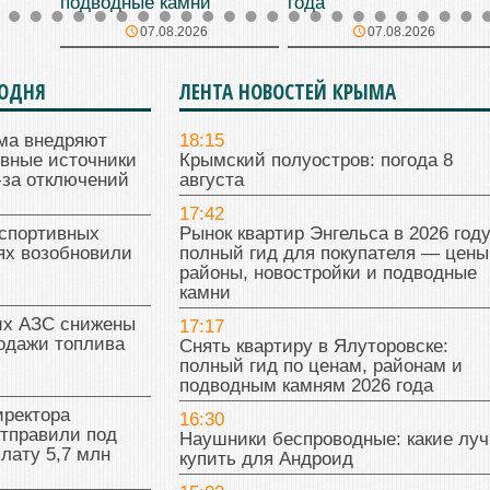
подводные камни
года
07.08.2026
07.08.2026
ГОДНЯ
ЛЕНТА НОВОСТЕЙ КРЫМА
ма внедряют
18:15
ивные источники
Крымский полуостров: погода 8
-за отключений
августа
17:42
 спортивных
Рынок квартир Энгельса в 2026 году
ях возобновили
полный гид для покупателя — цены
районы, новостройки и подводные
камни
их АЗС снижены
17:17
одажи топлива
Снять квартиру в Ялуторовске:
полный гид по ценам, районам и
подводным камням 2026 года
иректора
16:30
отправили под
Наушники беспроводные: какие лу
плату 5,7 млн
купить для Андроид