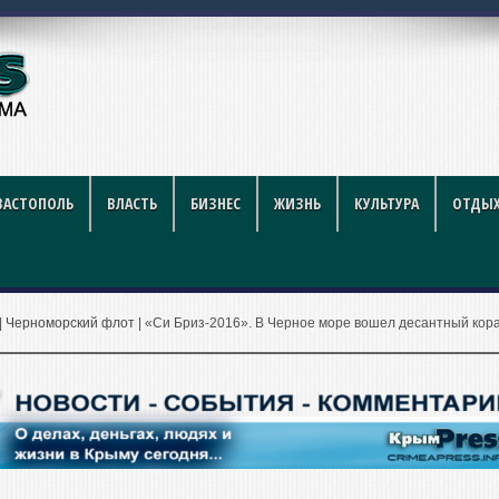
году: полный гид для поку
ВАСТОПОЛЬ
ВЛАСТЬ
БИЗНЕС
ЖИЗНЬ
КУЛЬТУРА
ОТДЫХ
|
Черноморский флот
|
«Си Бриз-2016». В Черное море вошел десантный кор