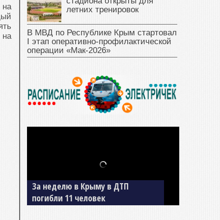
стадиона открыты для
 на
летних тренировок
дый
ять
В МВД по Республике Крым стартовал
 на
I этап оперативно‑профилактической
операции «Мак‑2026»
За неделю в Крыму в ДТП
погибли 11 человек