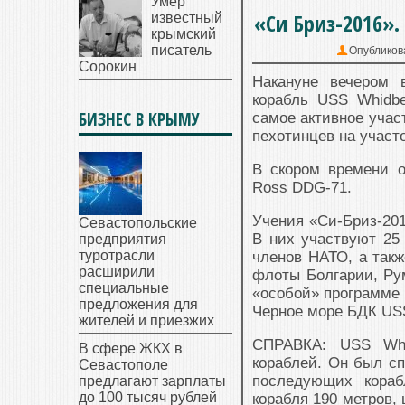
Умер
«Си Бриз-2016»
известный
крымский
писатель
Опубликов
Сорокин
Накануне вечером 
корабль USS Whidb
БИЗНЕС В КРЫМУ
самое активное учас
пехотинцев на участ
В скором времени 
Ross DDG-71.
Учения «Си-Бриз-201
Севастопольские
В них участвуют 25
предприятия
туротрасли
членов НАТО, а такж
расширили
флоты Болгарии, Рум
специальные
«особой» программе 
предложения для
Черное море БДК USS
жителей и приезжих
СПРАВКА: USS Whid
В сфере ЖКХ в
кораблей. Он был сп
Севастополе
последующих кораб
предлагают зарплаты
до 100 тысяч рублей
корабля 190 метров,