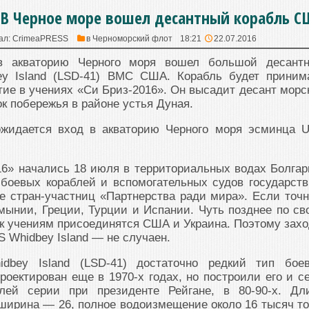
. В Черное море вошел десантный корабль С
ал:
CrimeaPRESS
в
Черноморский флот
18:21
22.07.2016
в акваторию Черного моря вошел большой десант
ey Island (LSD-41) ВМС США. Корабль будет приним
тие в учениях «Си Бриз-2016». Он высадит десант морс
ок побережья в районе устья Дуная.
ожидается вход в акваторию Черного моря эсминца 
6» начались 18 июля в территориальных водах Болгар
 боевых кораблей и вспомогательных судов государст
е стран-участниц «Партнерства ради мира». Если точн
ынии, Греции, Турции и Испании. Чуть позднее по св
к учениям присоединятся США и Украина. Поэтому захо
 Whidbey Island — не случаен.
bey Island (LSD-41) достаточно редкий тип бое
роектирован еще в 1970-х годах, но построили его и с
лей серии при президенте Рейгане, в 80-90-х. Дл
 ширина — 26, полное водоизмещение около 16 тысяч то