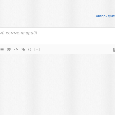
авторизуйт
{}
[+]