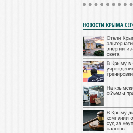
НОВОСТИ КРЫМА СЕ
Отели Кры
альтернат
энергии из
света
В Крыму в
учреждени
тренировки
На крымск
объёмы пр
В Крыму д
компании 
суд за неу
налогов