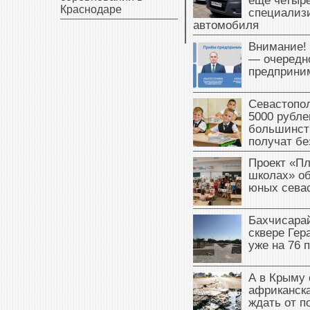
еще четыр
Краснодаре
специализ
автомобиля
Внимание!
— очередн
предприни
Севастопол
5000 рубле
большинст
получат бе
Проект «Пл
школах» о
юных сева
Бахчисарай
сквере Ге
уже на 76 
А в Крыму 
африканска
ждать от п