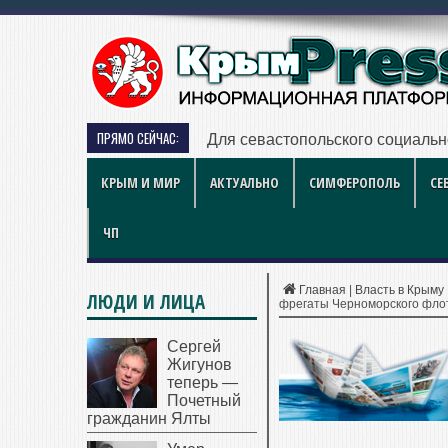
ПРЯМО СЕЙЧАС:
Для севастопольского социальн
КРЫМ И МИР
АКТУАЛЬНО
СИМФЕРОПОЛЬ
СЕ
ЧП
Главная
|
Власть в Крыму
ЛЮДИ И ЛИЦА
фрегаты Черноморского фло
Сергей
Жигунов
теперь —
Почетный
гражданин Ялты