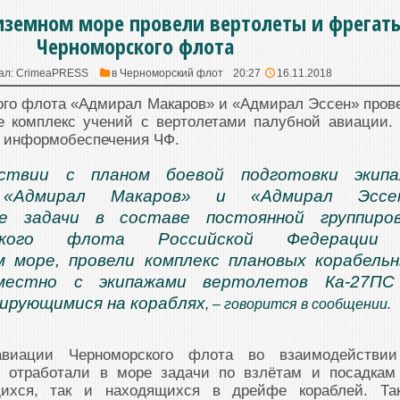
иземном море провели вертолеты и фрегат
Черноморского флота
ал:
CrimeaPRESS
в
Черноморский флот
20:27
16.11.2018
ого флота «Адмирал Макаров» и «Адмирал Эссен» пров
 комплекс учений с вертолетами палубной авиации.
л информобеспечения ЧФ.
ствии с планом боевой подготовки экипа
«Адмирал Макаров» и «Адмирал Эссен
е задачи в составе постоянной группиров
орского флота Российской Федерации
 море, провели комплекс плановых корабель
вместно с экипажами вертолетов Ка-27ПС
зирующимися на кораблях
, – говорится в сообщении.
авиации Черноморского флота во взаимодействи
в отработали в море задачи по взлётам и посадкам
ихся, так и находящихся в дрейфе кораблей. Та