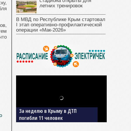
стадиона открыты для
ку,
летних тренировок
бля
В МВД по Республике Крым стартовал
I этап оперативно‑профилактической
ов,
операции «Мак‑2026»
тем
что
За неделю в Крыму в ДТП
В Джанкое водитель ВАЗа сбил
о
погибли 11 человек
двух детей на «зебре»