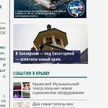
ы
ели
 Об
Мужской монастырь Косьмы и
жи
В Заозерном — под Евпаторией
Дамиана в Крыму вновь открыт
»,
— освятили новый храм
для посещения
ки
 в
ных
СОБЫТИЯ В КРЫМУ
 и
Крымский Музыкальный
театр получил новое
сценическое оборудование
и с
 на
Два севастопольских
кже