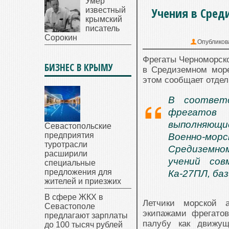
Умер
Учения в Сред
известный
крымский
писатель
Сорокин
Опубликов
Фрегаты Черноморск
БИЗНЕС В КРЫМУ
в Средиземном море
этом сообщает отде
В соответ
фрегатов 
выполняющи
Севастопольские
предприятия
Военно-м
туротрасли
Средиземном
расширили
учений со
специальные
предложения для
Ка-27ПЛ, ба
жителей и приезжих
В сфере ЖКХ в
Летчики морской 
Севастополе
экипажами фрегато
предлагают зарплаты
палубу как движущ
до 100 тысяч рублей