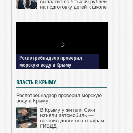
выплатит по 5 тысяч рублей
на подготовку детей к школе
В Крыму у жителя Саки изъяли
Роспотребнадзор проверил
автомобиль — накопил долги по
морскую воду в Крыму
штрафам ГИБДД
ВЛАСТЬ В КРЫМУ
Роспотребнадзор проверил морскую
воду в Крыму
В Крыму у жителя Саки
изъяли автомобиль —
накопил долги по штрафам
ГИБДД