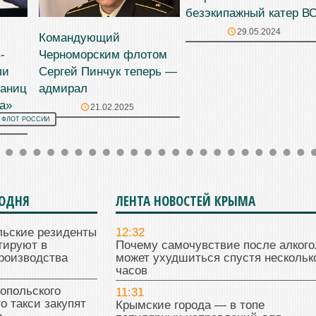
безэкипажный катер В
29.05.2024
Командующий
-
Черноморским флотом
ли
Сергей Пинчук теперь —
раниц
адмирал
а»
21.02.2025
 ФЛОТ РОССИИ
ГОДНЯ
ЛЕНТА НОВОСТЕЙ КРЫМА
льские резиденты
12:32
тируют в
Почему самочувствие после алкого
роизводства
может ухудшиться спустя нескольк
часов
опольского
11:31
о такси закупят
Крымские города — в топе