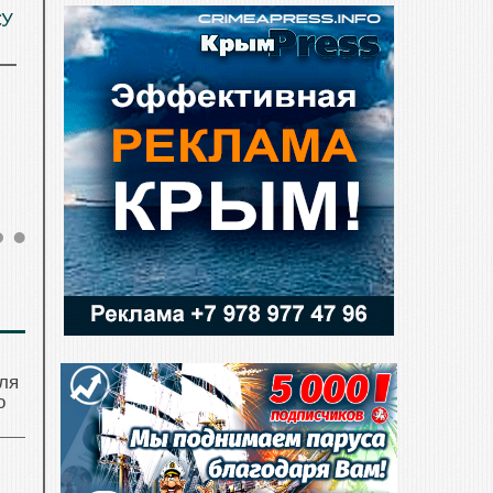
СУ
ля
о