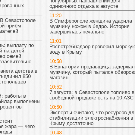
е
популярных направлений для
ированных
одиночного отдыха в августе
11:20
 В Севастополе
В Симферополе женщина ударила
ой приём
мужчину ножом в бедро. История
мателей
завершилась печально
11:01
ь: выплату по
Роспотребнадзор проверил морску
й на детей
воду в Крыму
во семей
10:58
ззаявительно
В Евпатории продавщица задержал
анета детства в
мужчину, который пытался обворов
бъединил 850
магазин
стопольцев
10:52
7 августа: в Севастополе топливо в
: работы в
свободной продаже есть на 10 АЗС
райлар выполнены
процентов
10:50
Эксперты считают, что ресурсов дл
стабилизации электроснабжения в
стоит
Крыму достаточно
я жара — чего
огоды
10:48