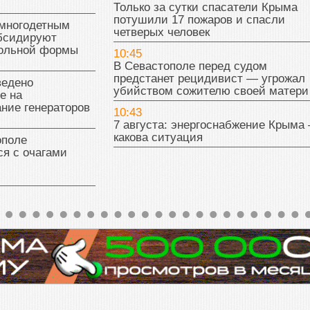
Только за сутки спасатели Крыма
потушили 17 пожаров и спасли
многодетным
четверых человек
бсидируют
кольной формы
10:45
В Севастополе перед судом
предстанет рецидивист — угрожал
ведено
убийством сожителю своей матери
е на
ние генераторов
10:43
7 августа: энергоснабжение Крыма
какова ситуация
поле
я с очагами