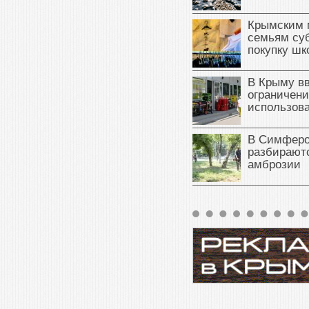
Крымским 
семьям су
покупку ш
В Крыму в
ограничени
использова
В Симферо
разбираютс
амброзии