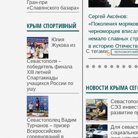
Гран-при
«Славянского базара»
Сергей Аксёнов:
«Поколения моряков
КРЫМ СПОРТИВНЫЙ
черноморцев вписа
немало славных ст
Юлия
Жукова из
в историю Отечеств
С тегами:
ЧЕРНОМОРСКИЙ
13.05.2026
Севастополя –
победитель финала
XIII летней
Спартакиады
учащихся России по
НОВОСТИ КРЫМА СЕ
ушу
Севастопо
СЭЗ инвес
развитие п
Севастополец Вадим
Турчанов – призер
Для севаст
Всероссийских
социальног
соревнований в