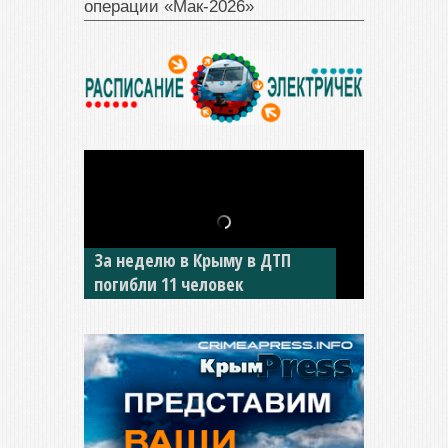
операции «Мак‑2026»
За неделю в Крыму в ДТП
В Джанкое водитель ВАЗа
погибли 11 человек
сбил двух детей на «зебре»