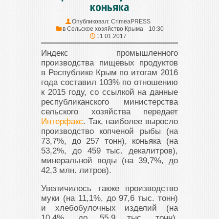
коньяка
Опубликовал:
CrimeaPRESS
в
Сельское хозяйство Крыма
10:30
11.01.2017
Индекс промышленного
производства пищевых продуктов
в Республике Крым по итогам 2016
года составил 103% по отношению
к 2015 году, со ссылкой на данные
республиканского министерства
сельского хозяйства передает
Интерфакс
. Так, наиболее выросло
производство копченой рыбы (на
73,7%, до 257 тонн), коньяка (на
53,2%, до 459 тыс. декалитров),
минеральной воды (на 39,7%, до
42,3 млн. литров).
Увеличилось также производство
муки (на 11,1%, до 97,6 тыс. тонн)
и хлебобулочных изделий (на
10,4%, до 55,9 тыс. тонн).