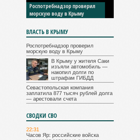
Роспотребнадзор проверил
накопил долги по штрафам
морскую воду в Крыму
ГИБДД
ВЛАСТЬ В КРЫМУ
Роспотребнадзор проверил
морскую воду в Крыму
В Крыму у жителя Саки
изъяли автомобиль —
накопил долги по
штрафам ГИБДД
Севастопольская компания
заплатила 877 тысяч рублей долга
— арестовали счета
СВОДКИ СВО
22:31
Часов Яр: российские войска