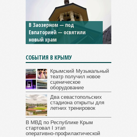
В Заозерном — под
Мужской монастырь Косьмы
Евпаторией — освятили
и Дамиана в Крыму вновь
новый храм
открыт для посещения
СОБЫТИЯ В КРЫМУ
Крымский Музыкальный
театр получил новое
сценическое
оборудование
Два севастопольских
стадиона открыты для
летних тренировок
В МВД по Республике Крым
стартовал I этап
оперативно‑профилактической