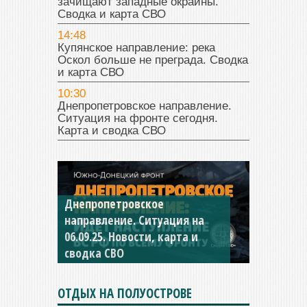
зачищают западные окраины.
Сводка и карта СВО
14:48
Купянское направление: река
Оскол больше не преграда. Сводка
и карта СВО
10:30
Днепропетровское направление.
Ситуация на фронте сегодня.
Карта и сводка СВО
Днепропетровское
Константиновское
направление. Ситуация на
направление. Ситуация на
06.09.25. Новости, карта и
04.09.25 Новости, карта и
сводка СВО
сводка СВО
ОТДЫХ НА ПОЛУОСТРОВЕ