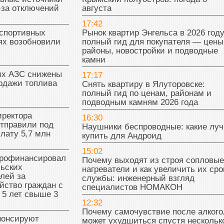
ма внедряют
18:15
ивные источники
Крымский полуостров: погода 8
-за отключений
августа
17:42
 спортивных
Рынок квартир Энгельса в 2026 году
ях возобновили
полный гид для покупателя — цены
районы, новостройки и подводные
камни
их АЗС снижены
17:17
одажи топлива
Снять квартиру в Ялуторовске:
полный гид по ценам, районам и
подводным камням 2026 года
иректора
16:30
отправили под
Наушники беспроводные: какие лу
плату 5,7 млн
купить для Андроид
15:02
рофинансировал
Почему выходят из строя сопловые
льских
нагреватели и как увеличить их сро
лей за
службы: инженерный взгляд
йство граждан с
специалистов НОМАКОН
 5 лет свыше 3
12:32