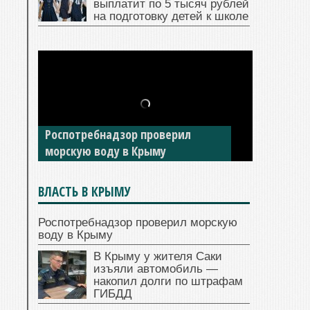
правительство вновь
выплатит по 5 тысяч рублей
на подготовку детей к школе
В Крыму у жителя Саки изъяли
автомобиль — накопил долги по
штрафам ГИБДД
ВЛАСТЬ В КРЫМУ
Роспотребнадзор проверил морскую
воду в Крыму
В Крыму у жителя Саки
изъяли автомобиль —
накопил долги по штрафам