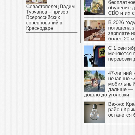
В Крыму а
бесплатное
Севастополец Вадим
обучение д
Турчанов – призер
СВО и их 
Всероссийских
В 2026 год
соревнований в
погашена з
Краснодаре
зарплате 
более 20 м
С 1 сентяб
меняются 
перевозки 
47‑летний
нечаянно «
мобильный
дальше — 
дошло до уголовки
Важно: Кра
район Крым
останется 