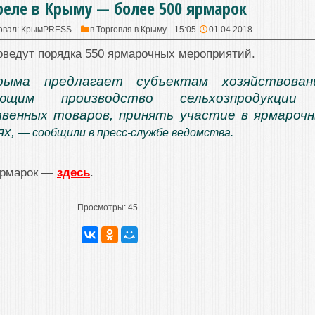
реле в Крыму — более 500 ярмарок
овал:
КрымPRESS
в
Торговля в Крыму
15:05
01.04.2018
оведут порядка 550 ярмарочных мероприятий.
ыма предлагает субъектам хозяйствовани
яющим производство сельхозпродукции
венных товаров, принять участие в ярмароч
ях,
— сообщили в пресс-службе ведомства.
ярмарок —
здесь
.
Просмотры:
45