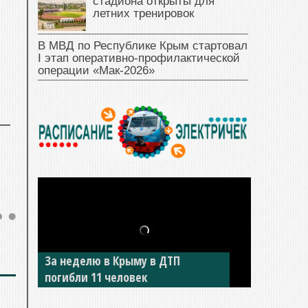
Два севастопольских
стадиона открыты для
летних тренировок
В МВД по Республике Крым стартовал
I этап оперативно‑профилактической
операции «Мак‑2026»
В Джанкое водитель ВАЗа сбил
двух детей на «зебре»