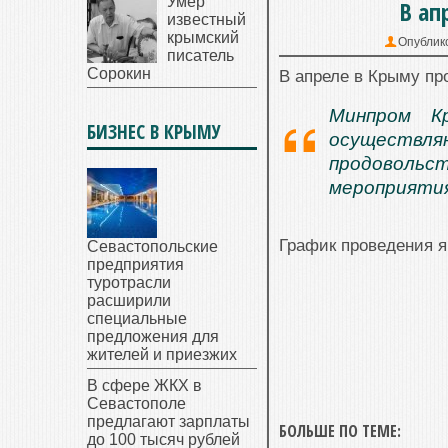
гражданин Ялты
Умер
В ап
известный
крымский
Опублик
писатель
Сорокин
В апреле в Крыму пр
Минпром Кр
БИЗНЕС В КРЫМУ
осуществл
продовольст
мероприяти
График проведения 
Севастопольские
предприятия
туротрасли
расширили
специальные
предложения для
жителей и приезжих
В сфере ЖКХ в
Севастополе