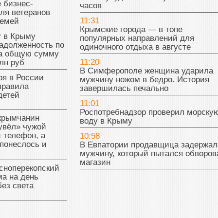
Почему самочувствие после алкого
нонсируют
может ухудшиться спустя нескольк
 бизнес-
часов
ля ветеранов
11:31
семей
Крымские города — в топе
у в Крыму
популярных направлений для
адолженность по
одиночного отдыха в августе
на общую сумму
11:20
лн руб
В Симферополе женщина ударила
ря в России
мужчину ножом в бедро. История
правила
завершилась печально
детей
11:01
Роспотребнадзор проверил морску
 крымчанин
воду в Крыму
увёл» чужой
 телефон, а
10:58
понеслось и
В Евпатории продавщица задержал
мужчину, который пытался обворов
магазин
сноперекопский
а на день
без света