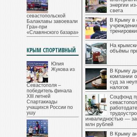
Отели Кры
Артисты из
альтернат
энергии из
света
севастопольской
В Крыму в
Балаклавы завоевали
учреждени
Гран-при
тренировки
«Славянского базара»
На крымск
КРЫМ СПОРТИВНЫЙ
объёмы пр
Юлия
Жукова из
В Крыму д
компании 
суд за неу
Севастополя –
налогов
победитель финала
XIII летней
Соцфонд п
Спартакиады
севастопо
учащихся России по
работодате
ушу
трудоустро
инвалидностью — за
млн рублей