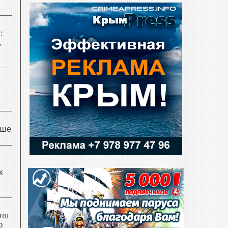
:
,
чше
к