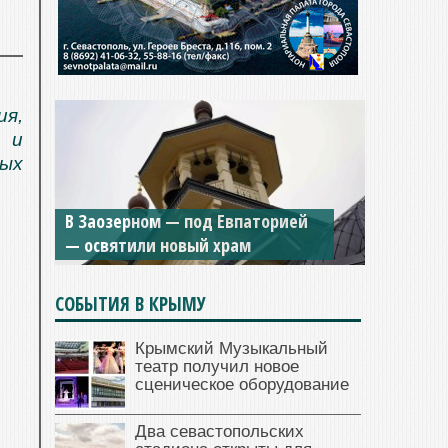
я,
 и
ных
Мужской монастырь Косьмы и
Дамиана в Крыму вновь открыт
для посещения
СОБЫТИЯ В КРЫМУ
Крымский Музыкальный
театр получил новое
сценическое оборудование