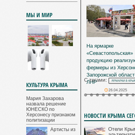
предлагают зарплаты
БОЛЬШЕ ПО ТЕМЕ:
до 100 тысяч рублей
МЫ И МИР
На ярмарке
«Севастопольская»
продукцию реализу
фермеры из Херсон
Запорожской област
С тегами:
ЛНР
ЯРМАРКИ В КРЫ
КУЛЬТУРА КРЫМА
26.04.2025
Мария Захарова
назвала решение
ЮНЕСКО по
НОВОСТИ КРЫМА СЕ
Херсонесу признаком
политизации