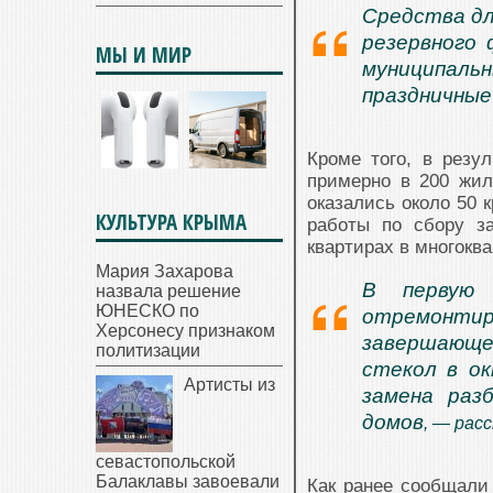
Средства дл
резервного 
МЫ И МИР
муниципаль
праздничные
Кроме того, в резу
примерно в 200 жи
оказались около 50 
КУЛЬТУРА КРЫМА
работы по сбору з
квартирах в многокв
Мария Захарова
В первую 
назвала решение
ЮНЕСКО по
отремонтир
Херсонесу признаком
завершающе
политизации
стекол в ок
Артисты из
замена раз
домов
, — рас
севастопольской
Балаклавы завоевали
Как ранее сообщали 