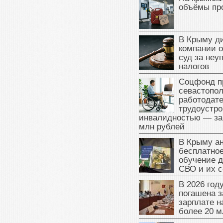
объёмы пр
В Крыму д
компании 
суд за неу
налогов
Соцфонд п
севастопо
работодате
трудоустро
инвалидностью — за
млн рублей
В Крыму а
бесплатное
обучение д
СВО и их 
В 2026 год
погашена з
зарплате 
более 20 м