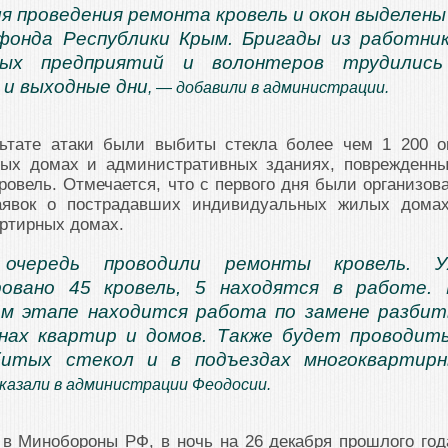
я проведения ремонта кровель и окон выделены
фонда Республики Крым. Бригады из работни
ных предприятий и волонтеров трудились
 и выходные дни
, — добавили в администрации.
льтате атаки были выбиты стекла более чем 1 200 о
лых домах и административных зданиях, поврежденн
кровель. Отмечается, что с первого дня были организов
аявок о пострадавших индивидуальных жилых дома
артирных домах.
очередь проводили ремонты кровель. У
овано 45 кровель, 5 находятся в работе.
м этапе находится работа по замене разби
нах квартир и домов. Также будет проводит
битых стекол и в подъездах многоквартир
сказали в администрации Феодосии.
в Минобороны РФ, в ночь на 26 декабря прошлого год