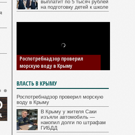
выплатит по 5 тысяч рублей
на подготовку детей к школе
я
В Крыму у жителя Саки изъяли
автомобиль — накопил долги по
штрафам ГИБДД
ВЛАСТЬ В КРЫМУ
Роспотребнадзор проверил морскую
воду в Крыму
В Крыму у жителя Саки
изъяли автомобиль —
накопил долги по штрафам
ГИБДД