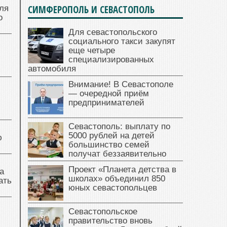
СИМФЕРОПОЛЬ И СЕВАСТОПОЛЬ
ля
о
Для севастопольского
социального такси закупят
еще четыре
специализированных
автомобиля
Внимание! В Севастополе
— очередной приём
предпринимателей
Севастополь: выплату по
5000 рублей на детей
ю
большинство семей
получат беззаявительно
Проект «Планета детства в
а
школах» объединил 850
ать
юных севастопольцев
Севастопольское
правительство вновь