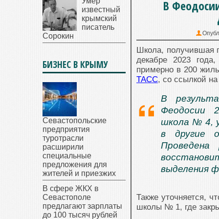
Умер
В Феодоси
известный
крымский
писатель
Опубл
Сорокин
Школа, получившая п
декабре 2023 года
БИЗНЕС В КРЫМУ
примерно в 200 жил
ТАСС
, со ссылкой н
В результа
Феодосии 2
Севастопольские
школа № 4, 
предприятия
в другие о
туротрасли
Проведена
расширили
специальные
восстанови
предложения для
выделения ф
жителей и приезжих
В сфере ЖКХ в
Также уточняется, ч
Севастополе
предлагают зарплаты
школы № 1, где закр
до 100 тысяч рублей