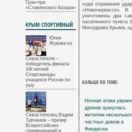
Гран-при
ходе отражения уда
«Славянского базара»
«Новочеркасск». 
уничтожены два сам
населенного пункта 
КРЫМ СПОРТИВНЫЙ
Минздрава Крыма, од
Юлия
Жукова из
Севастополя –
победитель финала
XIII летней
Спартакиады
учащихся России по
БОЛЬШЕ ПО ТЕМЕ:
ушу
Ночная атака украи
дронов аукнулась
жителям нескольких
Севастополец Вадим
Турчанов – призер
частных домов в
Всероссийских
Феодосии
соревнований в