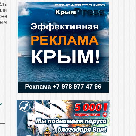
бль
ыли
оне
ным
и