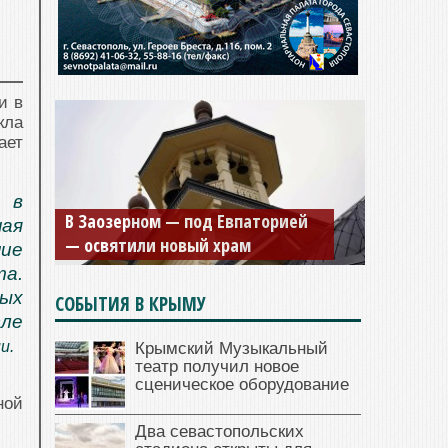
и в
кла
ает
Мужской монастырь Косьмы и
 в
Дамиана в Крыму вновь открыт
ая
для посещения
ние
а.
ых
СОБЫТИЯ В КРЫМУ
сле
и.
Крымский Музыкальный
театр получил новое
сценическое оборудование
ной
Два севастопольских