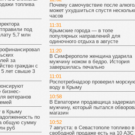
одажи топлива
Почему самочувствие после алкого
может ухудшиться спустя нескольк
часов
иректора
11:31
отправили под
Крымские города — в топе
плату 5,7 млн
популярных направлений для
одиночного отдыха в августе
рофинансировал
11:20
льских
В Симферополе женщина ударила
лей за
мужчину ножом в бедро. История
йство граждан с
завершилась печально
 5 лет свыше 3
11:01
Роспотребнадзор проверил морску
нонсируют
воду в Крыму
 бизнес-
10:58
ля ветеранов
В Евпатории продавщица задержал
семей
мужчину, который пытался обворов
у в Крыму
магазин
адолженность по
10:52
на общую сумму
7 августа: в Севастополе топливо в
лн руб
свободной продаже есть на 10 АЗС