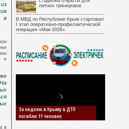
стадиона открыты для
 из
летних тренировок
ков
 в
В МВД по Республике Крым стартовал
I этап оперативно‑профилактической
операции «Мак‑2026»
кон
ыми
аны
х и
же
 На
тых
ься
ных
В Джанкое водитель ВАЗа сбил
двух детей на «зебре»
а в