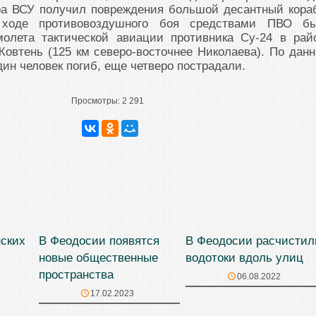
ра ВСУ получил повреждения большой десантный кора
В ходе противовоздушного боя средствами ПВО б
олета тактической авиации противника Су-24 в рай
Жовтень (125 км северо-восточнее Николаева). По дан
ин человек погиб, еще четверо пострадали.
Просмотры:
2 291
нских
В Феодосии появятся
В Феодосии расчистил
новые общественные
водотоки вдоль улиц
пространства
06.08.2022
17.02.2023