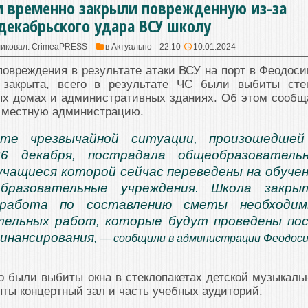
и временно закрыли поврежденную из-за
декабрьского удара ВСУ школу
иковал:
CrimeaPRESS
в
Актуально
22:10
10.01.2024
овреждения в результате атаки ВСУ на порт в Феодоси
, закрыта, всего в результате ЧС были выбиты сте
ых домах и административных зданиях. Об этом сообщ
а местную администрацию.
те чрезвычайной ситуации, произошедшей
6 декабря, пострадала общеобразовательн
учащиеся которой сейчас переведены на обуче
бразовательные учреждения. Школа закрыт
 работа по составлению сметы необходим
тельных работ, которые будут проведены по
инансирования
, — сообщили в администрации Феодоси
то были выбиты окна в стеклопакетах детской музыкаль
ыты концертный зал и часть учебных аудиторий.