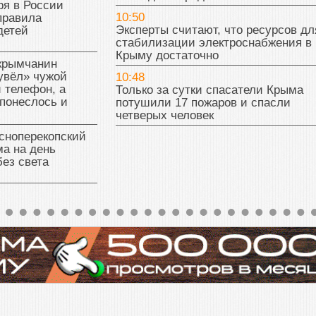
ря в России
10:50
правила
Эксперты считают, что ресурсов дл
детей
стабилизации электроснабжения в
Крыму достаточно
 крымчанин
увёл» чужой
10:48
 телефон, а
Только за сутки спасатели Крыма
понеслось и
потушили 17 пожаров и спасли
четверых человек
сноперекопский
а на день
без света