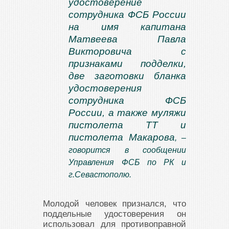
удостоверение
сотрудника ФСБ России
на имя капитана
Матвеева Павла
Викторовича с
признаками подделки,
две заготовки бланка
удостоверения
сотрудника ФСБ
России, а также муляжи
пистолета ТТ и
пистолета Макарова
, –
говорится в сообщении
Управления ФСБ по РК и
г.Севастополю.
Молодой человек признался, что
поддельные удостоверения он
использовал для противоправной