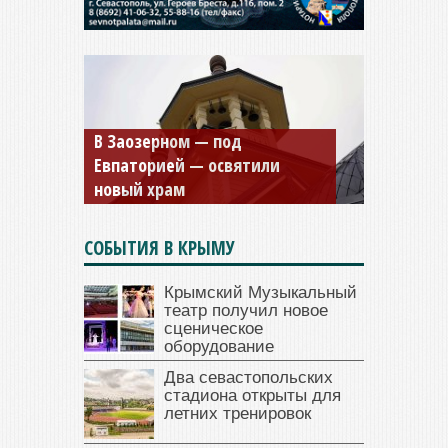
Мужской монастырь Косьмы
и Дамиана в Крыму вновь
открыт для посещения
СОБЫТИЯ В КРЫМУ
Крымский Музыкальный
театр получил новое
сценическое
оборудование
Два севастопольских
стадиона открыты для
летних тренировок