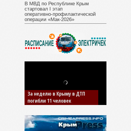
В МВД по Республике Крым
стартовал I этап
оперативно‑профилактической
операции «Мак‑2026»
В Джанкое водитель ВАЗа
сбил двух детей на «зебре»