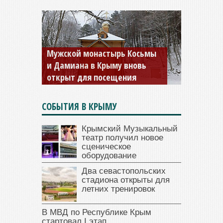
Мужской монастырь Косьмы
и Дамиана в Крыму вновь
открыт для посещения
СОБЫТИЯ В КРЫМУ
Крымский Музыкальный
театр получил новое
сценическое
оборудование
Два севастопольских
стадиона открыты для
летних тренировок
В МВД по Республике Крым
стартовал I этап