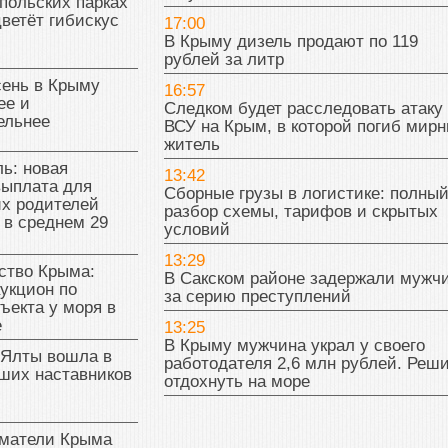
польских парках
цветёт гибискус
17:00
В Крыму дизель продают по 119
рублей за литр
сень в Крыму
16:57
ее и
Следком будет расследовать атаку
ельнее
ВСУ на Крым, в которой погиб мир
житель
ь: новая
13:42
выплата для
Сборные грузы в логистике: полны
х родителей
разбор схемы, тарифов и скрытых
 в среднем 29
условий
13:29
тво Крыма:
В Сакском районе задержали мужч
укцион по
за серию преступлений
ъекта у моря в
е
13:25
В Крыму мужчина украл у своего
 Ялты вошла в
работодателя 2,6 млн рублей. Реш
ших наставников
отдохнуть на море
матели Крыма