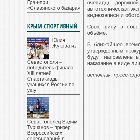
Гран-при
очевидцы дорожной
«Славянского базара»
автотехническая экс
видеозаписи и обсто
КРЫМ СПОРТИВНЫЙ
Свою вину в сове
объёме.
Юлия
В ближайшее время
Жукова из
утверждённым проку
будут направлены в
Севастополя –
наказание в виде лиш
победитель финала
XIII летней
источник: пресс-сл
Спартакиады
учащихся России по
ушу
Севастополец Вадим
Турчанов – призер
Всероссийских
соревнований в