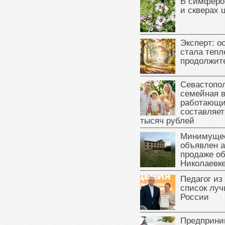
В симферо
и скверах 
Эксперт: о
стала тепл
продолжит
Севастопол
семейная 
работающи
составляет
тысяч рублей
Минимущес
объявлен а
продаже об
Николаевк
Педагог из
список луч
России
Предприни