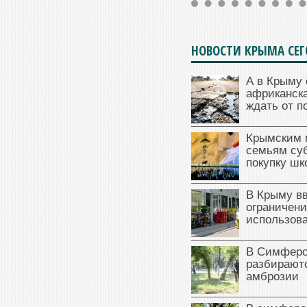
НОВОСТИ КРЫМА СЕ
А в Крыму 
африканска
ждать от п
Крымским 
семьям су
покупку ш
В Крыму в
ограничени
использова
В Симферо
разбираютс
амброзии