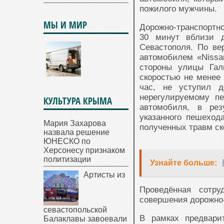
пожилого мужчины.
МЫ И МИР
Дорожно-транспортно
30 минут вблизи 
Севастополя. По ве
автомобилем «Nissa
стороны улицы Гал
скоростью не менее 
час, не уступил д
нерегулируемому п
КУЛЬТУРА КРЫМА
автомобиля, в рез
указанного пешеход
Мария Захарова
полученных травм ск
назвала решение
ЮНЕСКО по
Херсонесу признаком
политизации
Узнайте больше:
Артисты из
Проведённая сотру
совершения дорожно-
севастопольской
В рамках предвари
Балаклавы завоевали