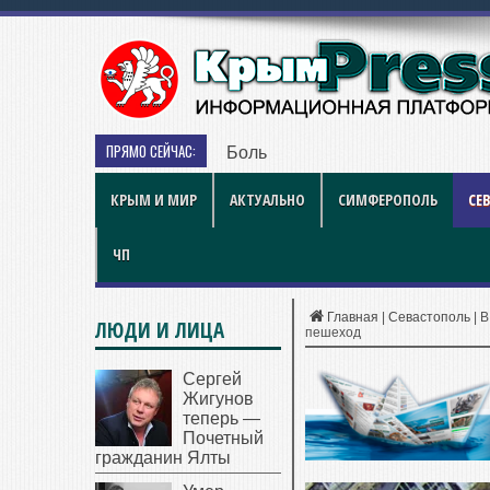
ПРЯМО СЕЙЧАС:
Больше чем игра: как британски
КРЫМ И МИР
АКТУАЛЬНО
СИМФЕРОПОЛЬ
СЕ
ЧП
Главная
|
Севастополь
|
В
ЛЮДИ И ЛИЦА
пешеход
Сергей
Жигунов
теперь —
Почетный
гражданин Ялты