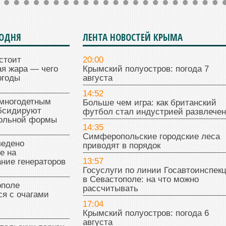
ГОДНЯ
ЛЕНТА НОВОСТЕЙ КРЫМА
стоит
20:00
я жара — чего
Крымский полуостров: погода 7
огоды
августа
14:52
многодетным
Больше чем игра: как британский
бсидируют
футбол стал индустрией развлече
кольной формы
14:35
Симферопольские городские леса
ведено
приводят в порядок
е на
13:57
ние генераторов
Госуслуги по линии Госавтоинспек
в Севастополе: на что можно
поле
рассчитывать
я с очагами
17:04
Крымский полуостров: погода 6
августа