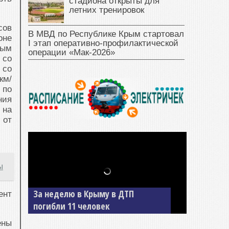
стадиона открыты для
летних тренировок
сов
В МВД по Республике Крым стартовал
оне
I этап оперативно‑профилактической
вым
операции «Мак‑2026»
 со
 со
км/
 по
ния
 на
 от
ы
За неделю в Крыму в ДТП
ент
погибли 11 человек
ены