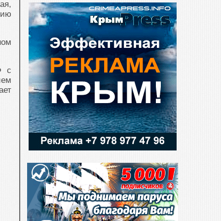
ая,
нию
ном
Ф с
ием
ает