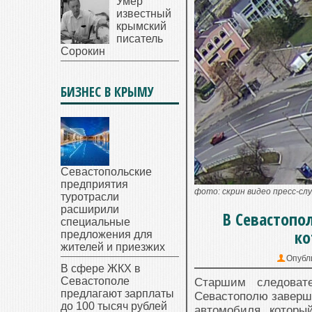
Умер
известный
крымский
писатель
Сорокин
БИЗНЕС В КРЫМУ
Севастопольские
предприятия
фото: скрин видео пресс-сл
туротрасли
расширили
В Севастопо
специальные
ко
предложения для
жителей и приезжих
Опубл
В сфере ЖКХ в
Севастополе
Старшим следоват
предлагают зарплаты
Севастополю заверше
до 100 тысяч рублей
автомобиля, которы