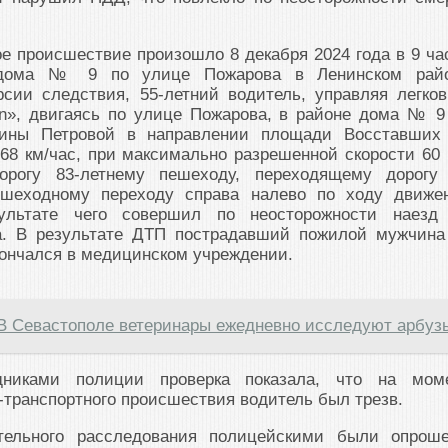
е происшествие произошло 8 декабря 2024 года в 9 ча
дома № 9 по улице Пожарова в Ленинском рай
рсии следствия, 55-летний водитель, управляя легко
n», двигаясь по улице Пожарова, в районе дома № 9
ины Петровой в направлении площади Восставших
68 км/час, при максимально разрешенной скорости 60 
орогу 83-летнему пешеходу, переходящему дорогу
ешеходному переходу справа налево по ходу движе
ультате чего совершил по неосторожности наезд
а. В результате ДТП пострадавший пожилой мужчина
ончался в медицинском учреждении.
В Севастополе ветеринары ежедневно исследуют арбуз
дниками полиции проверка показала, что на мом
транспортного происшествия водитель был трезв.
тельного расследования полицейскими были опрош