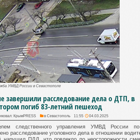
ужба УМВД России в Севастополе
ле завершили расследование дела о ДТП, в
тором погиб 83-летний пешеход
иковал:
КрымPRESS
в
Севастополь
11:55
04.03.2025
елем следственного управления УМВД России по
но расследование уголовного дела в отношении водит
й нарушил ПДД, что повлекло по неосторожности сме