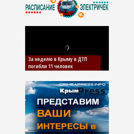
В Джанкое водитель ВАЗа
сбил двух детей на «зебре»