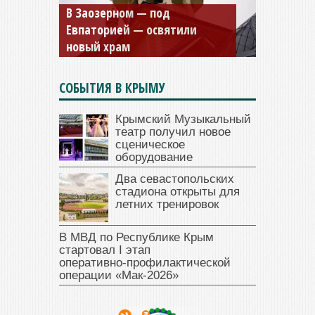
Мужской монастырь Косьмы
и Дамиана в Крыму вновь
открыт для посещения
СОБЫТИЯ В КРЫМУ
Крымский Музыкальный
театр получил новое
сценическое
оборудование
Два севастопольских
стадиона открыты для
летних тренировок
В МВД по Республике Крым
стартовал I этап
оперативно‑профилактической
операции «Мак‑2026»