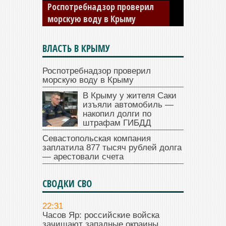
накопил долги по штрафам
ГИБДД
ВЛАСТЬ В КРЫМУ
Роспотребнадзор проверил
морскую воду в Крыму
В Крыму у жителя Саки
изъяли автомобиль —
накопил долги по
штрафам ГИБДД
Севастопольская компания
заплатила 877 тысяч рублей долга
— арестовали счета
СВОДКИ СВО
22:31
Часов Яр: российские войска
зачищают западные окраины.