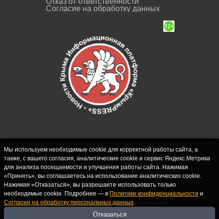
Отказ от ответственности
Согласие на обработку данных
Мы используем необходимые cookie для корректной работы сайта, а
также, с вашего согласия, аналитические cookie и сервис Яндекс.Метрика
СИ "Новости Крыма - КрымPRESS".
для анализа посещаемости и улучшения работы сайта. Нажимая
Свидетельство о регистрации СМИ ЭЛ № ФС
«Принять», вы соглашаетесь на использование аналитических cookie.
77-62916 выдано Федеральной службой по
Нажимая «Отказаться», вы разрешаете использовать только
надзору в сфере связи, информационных
необходимые cookie. Подробнее — в
Политике конфиденциальности
и
Согласии на обработку персональных данных
.
технологий и массовых коммуникаций
(Роскомнадзор) 10.09.2015. Учредитель и
Отказаться