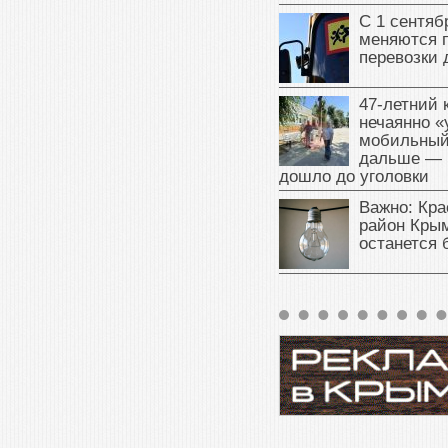
С 1 сентяб
меняются 
перевозки 
47‑летний
нечаянно «
мобильный
дальше — 
дошло до уголовки
Важно: Кра
район Крым
останется 