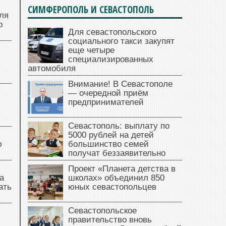
СИМФЕРОПОЛЬ И СЕВАСТОПОЛЬ
ля
о
Для севастопольского
социального такси закупят
еще четыре
специализированных
автомобиля
Внимание! В Севастополе
— очередной приём
предпринимателей
Севастополь: выплату по
5000 рублей на детей
ю
большинство семей
получат беззаявительно
Проект «Планета детства в
а
школах» объединил 850
ать
юных севастопольцев
Севастопольское
правительство вновь