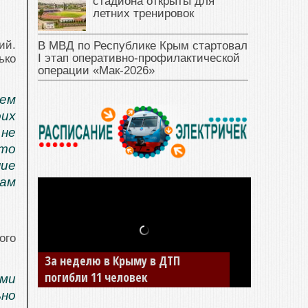
стадиона открыты для
летних тренировок
ий.
В МВД по Республике Крым стартовал
I этап оперативно‑профилактической
ько
операции «Мак‑2026»
аем
их
 не
сто
ние
ам
ого
В Джанкое водитель ВАЗа сбил
двух детей на «зебре»
ми
ьно