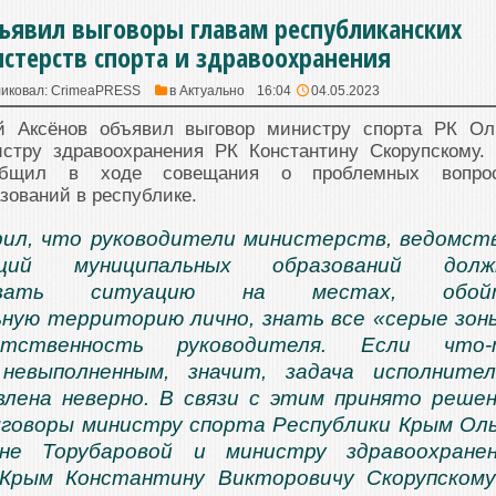
ъявил выговоры главам республиканских
стерств спорта и здравоохранения
иковал:
CrimeaPRESS
в
Актуально
16:04
04.05.2023
й Аксёнов объявил выговор министру спорта РК Ол
стру здравоохранения РК Константину Скорупскому.
общил в ходе совещания о проблемных вопро
зований в республике.
рил, что руководители министерств, ведомст
аций муниципальных образований долж
ровать ситуацию на местах, обой
ную территорию лично, знать все «серые зон
ственность руководителя. Если что-
невыполненным, значит, задача исполните
лена неверно. В связи с этим принято реше
говоры министру спорта Республики Крым Ол
вне Торубаровой и министру здравоохране
 Крым Константину Викторовичу Скорупскому