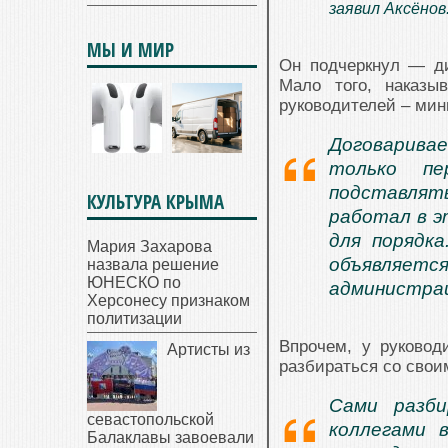
заявил Аксёнов
МЫ И МИР
Он подчеркнул — ди
Мало того, наказ
руководителей – мин
Договаривае
только пе
подставлят
КУЛЬТУРА КРЫМА
работал в э
для порядка
Мария Захарова
объявляетс
назвала решение
ЮНЕСКО по
администра
Херсонесу признаком
политизации
Впрочем, у руководи
Артисты из
разбираться со сво
Сами разби
севастопольской
коллегами 
Балаклавы завоевали