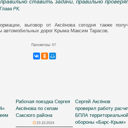
 правильно ставить задачи, правильно проверя
Глава РК.
ормации, выговор от Аксёнова сегодня также полу
ы автомобильных дорог Крыма Максим Тарасов.
Просмотры:
57
Рабочая поездка Сергея
Сергей Аксёнов
4»
Аксёнова по селам
проверил работу расче
геем
Сакского района
БПЛА территориально
обороны «Барс-Крым»
23.10.2024