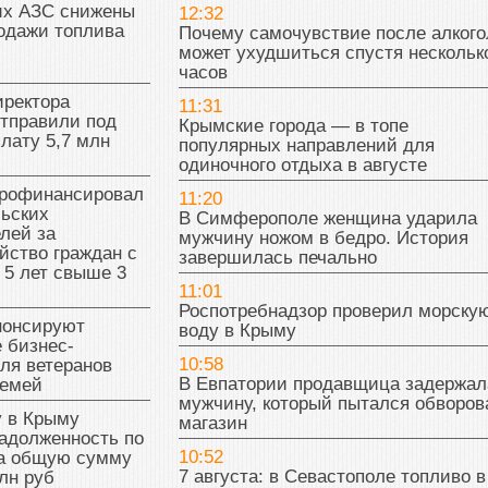
их АЗС снижены
12:32
одажи топлива
Почему самочувствие после алкого
может ухудшиться спустя нескольк
часов
иректора
11:31
отправили под
Крымские города — в топе
плату 5,7 млн
популярных направлений для
одиночного отдыха в августе
рофинансировал
11:20
льских
В Симферополе женщина ударила
лей за
мужчину ножом в бедро. История
йство граждан с
завершилась печально
 5 лет свыше 3
11:01
Роспотребнадзор проверил морску
нонсируют
воду в Крыму
 бизнес-
10:58
ля ветеранов
В Евпатории продавщица задержал
семей
мужчину, который пытался обворов
у в Крыму
магазин
адолженность по
10:52
на общую сумму
7 августа: в Севастополе топливо в
лн руб