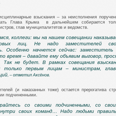
.
сциплинарные взыскания – за неисполнения поручен
ывать Глава Крыма в дальнейшем собирается тол
истров, глав муниципалитетов и ведомств.
мся, коллеги: мы на нашем совещании наказыв
рвых лиц. Не надо заместителей сво
ь. Особенно начнется сейчас: заместитель
то время – давайте ему объявим выговор, про
. Так не будет. В рамках совещания взыска
я только первым лицам – министрам, глав
ций
, – отметил Аксёнов.
телей (и наказанных тоже) остается прерогатива стр
ими подчиненными.
райтесь со своими подчиненными, со свои
внутри своих команд… Надо людьми правил