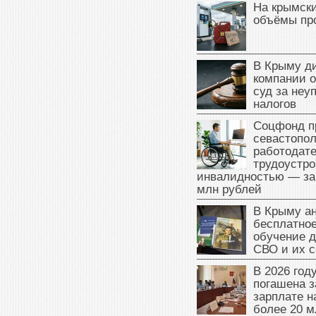
На крымск
объёмы пр
В Крыму д
компании 
суд за неу
налогов
Соцфонд п
севастопо
работодате
трудоустро
инвалидностью — за
млн рублей
В Крыму а
бесплатное
обучение д
СВО и их 
В 2026 год
погашена з
зарплате 
более 20 м