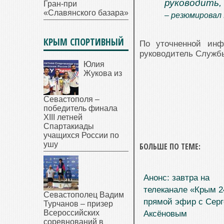
руководить,
Гран-при
«Славянского базара»
– резюмировал 
КРЫМ СПОРТИВНЫЙ
По уточненной инф
руководитель Служб
Юлия
Жукова из
Севастополя –
победитель финала
XIII летней
Спартакиады
учащихся России по
ушу
БОЛЬШЕ ПО ТЕМЕ:
Анонс: завтра на
телеканале «Крым 2
Севастополец Вадим
прямой эфир с Сер
Турчанов – призер
Всероссийских
Аксёновым
соревнований в