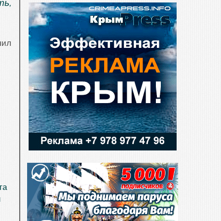
ть
,
чил
та
й