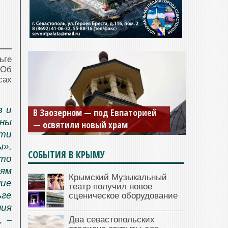
ьге
 Об
сах
Мужской монастырь Косьмы и
в и
Дамиана в Крыму вновь открыт
ны
для посещения
ти
ы».
СОБЫТИЯ В КРЫМУ
то
лям
Крымский Музыкальный
ние
театр получил новое
ьге
сценическое оборудование
ния
Два севастопольских
, –