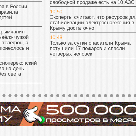
свободной продаже есть на 10 АЗС
ря в России
10:50
правила
Эксперты считают, что ресурсов дл
детей
стабилизации электроснабжения в
Крыму достаточно
 крымчанин
увёл» чужой
10:48
 телефон, а
Только за сутки спасатели Крыма
понеслось и
потушили 17 пожаров и спасли
четверых человек
сноперекопский
а на день
без света