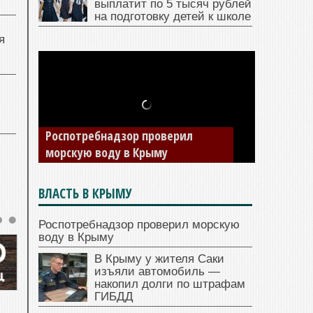
выплатит по 5 тысяч рублей
на подготовку детей к школе
я
В Крыму у жителя Саки изъяли
автомобиль — накопил долги по
штрафам ГИБДД
ВЛАСТЬ В КРЫМУ
Роспотребнадзор проверил морскую
воду в Крыму
В Крыму у жителя Саки
изъяли автомобиль —
накопил долги по штрафам
ГИБДД