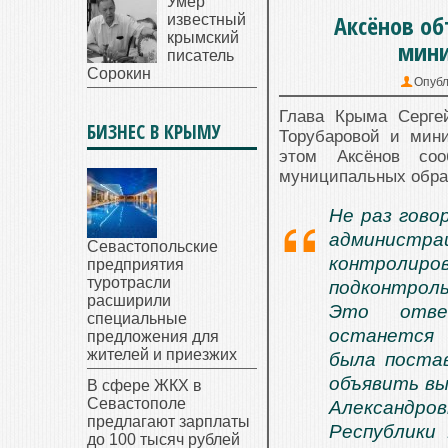
Умер
Аксёнов об
известный
крымский
мини
писатель
Сорокин
Опубл
Глава Крыма Серге
БИЗНЕС В КРЫМУ
Торубаровой и мини
этом Аксёнов со
муниципальных обра
Не раз гово
администр
Севастопольские
контроли
предприятия
туротрасли
подконтроль
расширили
Это ответ
специальные
останется 
предложения для
жителей и приезжих
была постав
объявить вы
В сфере ЖКХ в
Севастополе
Александро
предлагают зарплаты
Республики
до 100 тысяч рублей