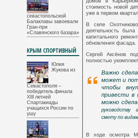
домов в Карьерно
стоимость новой де
уже в первом квартал
севастопольской
Балаклавы завоевали
В селе Охотников
Гран-при
деятельность была
«Славянского базара»
капитального ремон
обновления фасада. 
КРЫМ СПОРТИВНЫЙ
Сергей Аксёнов по
полностью укомплекто
Юлия
Жукова из
Важно сдела
может и пот
Севастополя –
чтобы вну
победитель финала
привести в 
XIII летней
можно сдел
Спартакиады
учащихся России по
руководству 
ушу
смету по видам
В ходе осмотра М