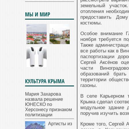
земельный участо
отопления необходи
МЫ И МИР
предоставить Дому
костюмы.
Особое внимание Г
ноября требуется по
Также администраци
все работы как в Вин
паспортизации дор
Сергей Аксёнов оц
части Виноградов
образований брать
территории обществ
КУЛЬТУРА КРЫМА
газоны.
Мария Захарова
В селе Карьерном т
назвала решение
Крыма сделал соотве
ЮНЕСКО по
модульное здание 
Херсонесу признаком
поручив изучить воз
политизации
Артисты из
Кроме того, Сергей 