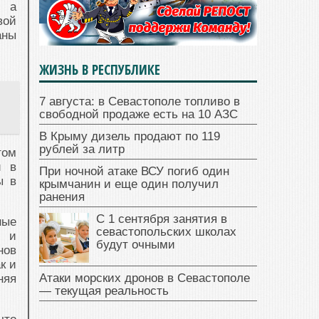
, а
вой
аны
ЖИЗНЬ В РЕСПУБЛИКЕ
7 августа: в Севастополе топливо в
свободной продаже есть на 10 АЗС
В Крыму дизель продают по 119
рублей за литр
том
и в
При ночной атаке ВСУ погиб один
ы в
крымчанин и еще один получил
ранения
С 1 сентября занятия в
ные
севастопольских школах
д и
будут очными
нов
к и
Атаки морских дронов в Севастополе
няя
— текущая реальность