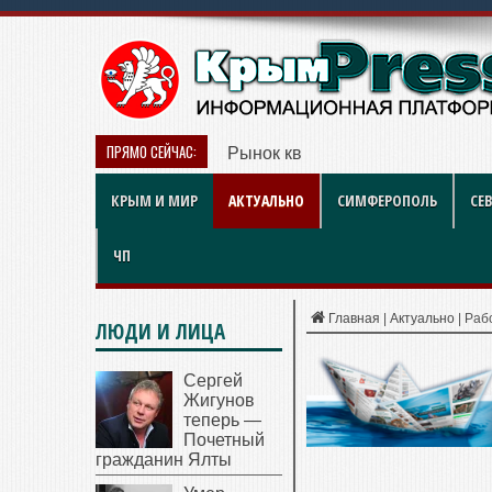
ПРЯМО СЕЙЧАС:
Рынок квартир Энгельса в 2026 
КРЫМ И МИР
АКТУАЛЬНО
СИМФЕРОПОЛЬ
СЕ
ЧП
Главная
|
Актуально
|
Раб
ЛЮДИ И ЛИЦА
Сергей
Жигунов
теперь —
Почетный
гражданин Ялты