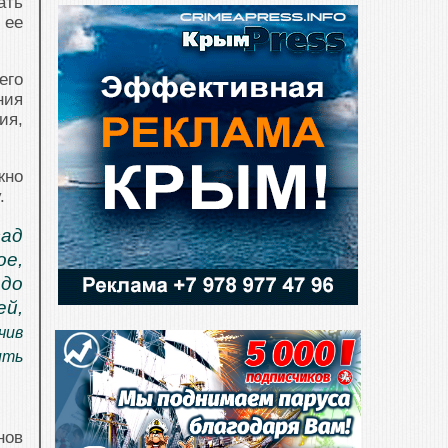
ать
 ее
его
ния
ия,
жно
.
сад
ое,
до
ей,
чив
ить
нов