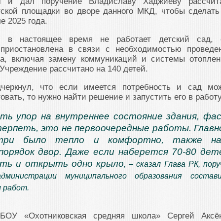
м и дал поручение Владиславу Хаджиеву рассчит
тской площадки во дворе данного МКД, чтобы сделать
е 2025 года.
о в настоящее время не работает детский сад, 
 приостановлена в связи с необходимостью проведе
та, включая замену коммуникаций и системы отоплен
Учреждение рассчитано на 140 детей.
дчеркнул, что если имеется потребность и сад мо
вать, то нужно найти решение и запустить его в работу
ть упор на внутреннее состояние здания, фа
ерпеть, это не первоочередные работы. Главн
три было тепло и комфортно, также на
порядок двор. Даже если наберется 70-80 дет
ать и открыть одно крыло
, – сказал Глава РК, пору
администрации муниципального образования состав
 работ.
БОУ «Охотниковская средняя школа» Сергей Аксё