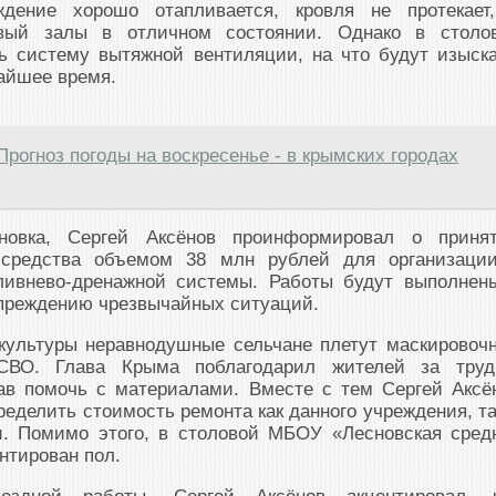
ждение хорошо отапливается, кровля не протекает
вый залы в отличном состоянии. Однако в столо
ь систему вытяжной вентиляции, на что будут изыск
айшее время.
Прогноз погоды на воскресенье - в крымских городах
новка, Сергей Аксёнов проинформировал о приня
средства объемом 38 млн рублей для организаци
ливнево-дренажной системы. Работы будут выполнен
упреждению чрезвычайных ситуаций.
культуры неравнодушные сельчане плетут маскировоч
СВО. Глава Крыма поблагодарил жителей за тру
ав помочь с материалами. Вместе с тем Сергей Аксё
ределить стоимость ремонта как данного учреждения, та
и. Помимо этого, в столовой МБОУ «Лесновская сред
нтирован пол.