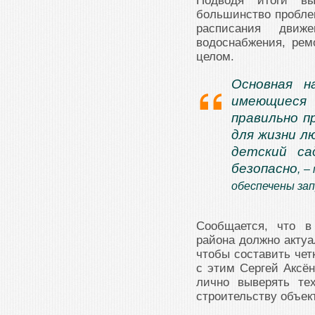
Подводя итоги вы
большинство проблем
расписания движе
водоснабжения, рем
целом.
Основная н
имеющиеся 
правильно п
для жизни л
детский са
безопасно
, –
обеспечены за
Сообщается, что в
района должно актуа
чтобы составить чет
с этим Сергей Аксё
лично выверять те
строительству объек