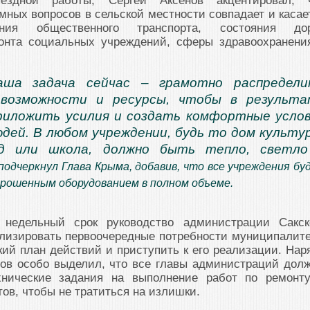
ездной работы, Сергей Аксёнов акцентировал, 
ных вопросов в сельской местности совпадает и касае
ния общественного транспорта, состояния дор
онта социальных учреждений, сферы здравоохранени
аша задача сейчас – грамотно распредели
возможности и ресурсы, чтобы в результа
риложить усилия и создать комфортные усло
юдей. В любом учреждении, будь то дом культу
д или школа, должно быть тепло, светло
 подчеркнул Глава Крыма, добавив, что все учреждения бу
прошенным оборудованием в полном объеме.
 недельный срок руководство администрации Сакск
лизировать первоочередные потребности муниципалите
кий план действий и приступить к его реализации. Нар
нов особо выделил, что все главы администраций дол
хнические задания на выполнение работ по ремонт
тов, чтобы не тратиться на излишки.