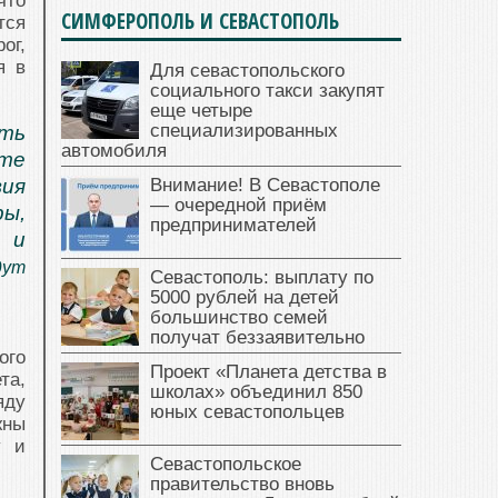
что
СИМФЕРОПОЛЬ И СЕВАСТОПОЛЬ
тся
ог,
я в
Для севастопольского
социального такси закупят
еще четыре
специализированных
ть
автомобиля
те
вия
Внимание! В Севастополе
— очередной приём
ры,
предпринимателей
 и
дут
Севастополь: выплату по
5000 рублей на детей
большинство семей
получат беззаявительно
ого
Проект «Планета детства в
та,
школах» объединил 850
яду
юных севастопольцев
жны
у и
Севастопольское
правительство вновь