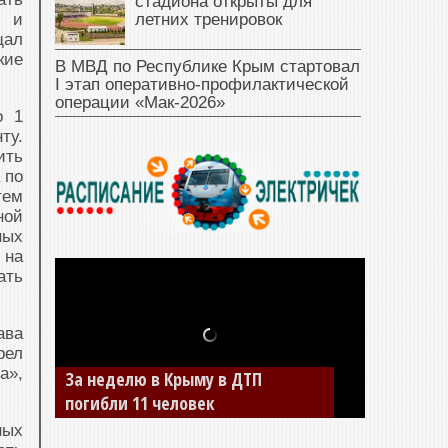
стадиона открыты для
летних тренировок
а и
щал
кие
В МВД по Республике Крым стартовал
I этап оперативно‑профилактической
операции «Мак‑2026»
о 1
ту.
ить
 по
тем
ной
ных
 на
ать
ава
рел
а»,
За неделю в Крыму в ДТП
погибли 11 человек
ных