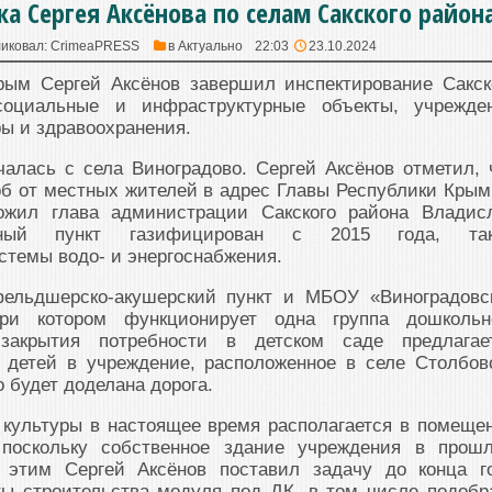
ка Сергея Аксёнова по селам Сакского район
иковал:
CrimeaPRESS
в
Актуально
22:03
23.10.2024
рым Сергей Аксёнов завершил инспектирование Сакск
социальные и инфраструктурные объекты, учрежде
ры и здравоохранения.
алась с села Виноградово. Сергей Аксёнов отметил, 
б от местных жителей в адрес Главы Республики Крым
ложил глава администрации Сакского района Владис
нный пункт газифицирован с 2015 года, та
темы водо- и энергоснабжения.
фельдшерско-акушерский пункт и МБОУ «Виноградовс
ри котором функционирует одна группа дошкольн
закрытия потребности в детском саде предлагае
з детей в учреждение, расположенное в селе Столбов
го будет доделана дорога.
 культуры в настоящее время располагается в помеще
 поскольку собственное здание учреждения в прош
с этим Сергей Аксёнов поставил задачу до конца г
ты строительства модуля под ДК, в том числе подобр