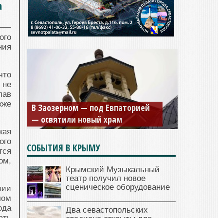
а
ого
ния
что
 не
лав
кже
В Заозерном — под Евпаторией
— освятили новый храм
кая
ого
СОБЫТИЯ В КРЫМУ
тся
ом,
Крымский Музыкальный
театр получил новое
сценическое оборудование
нии
лом
ода
Два севастопольских
ать