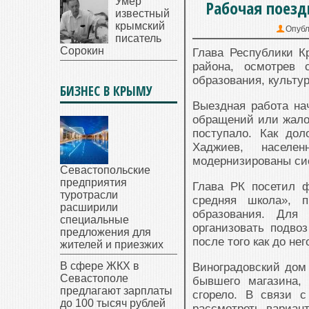
Умер
Рабочая поезд
известный
крымский
Опубл
писатель
Сорокин
Глава Республики К
района, осмотрев 
образования, культу
БИЗНЕС В КРЫМУ
Выездная работа нач
обращений или жало
поступало. Как до
Хаджиев, населе
модернизированы сис
Севастопольские
предприятия
Глава РК посетил 
туротрасли
средняя школа», п
расширили
образования. Для 
специальные
организовать подво
предложения для
после того как до не
жителей и приезжих
В сфере ЖКХ в
Виноградовский дом
Севастополе
бывшего магазина,
предлагают зарплаты
сгорело. В связи 
до 100 тысяч рублей
рассмотреть вариан