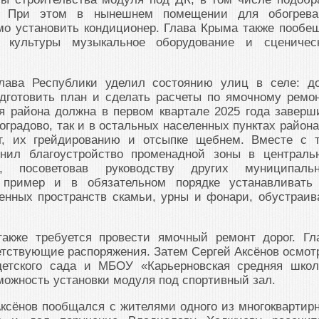
к. При этом в нынешнем помещении для обогрев
мо установить кондиционер. Глава Крыма также пообе
 культуры музыкальное оборудование и сценичес
лава Республики уделил состоянию улиц в селе: д
дготовить план и сделать расчеты по ямочному ремон
я района должна в первом квартале 2025 года заверш
оградово, так и в остальных населенных пунктах района
ог, их грейдированию и отсыпке щебнем. Вместе с 
енил благоустройство променадной зоны в централь
о, посоветовав руководству других муниципаль
 пример и в обязательном порядке устанавливать
енных пространств скамьи, урны и фонари, обустраив
акже требуется провести ямочный ремонт дорог. Гл
тствующие распоряжения. Затем Сергей Аксёнов осмот
детского сада и МБОУ «Карьерновская средняя школ
можность установки модуля под спортивный зал.
Аксёнов пообщался с жителями одного из многоквартир