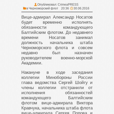
Опубликовал:
CrimeaPRESS
в
Черноморский флот
20:36
30.06.2016
Вице-адмирал Александр Носатов
будет временно исполнять
обязанности командующего
Балтийским флотом. До недавнего
времени Носатов занимал
должность начальника штаба
Черноморского флота и совсем
недавно был назначен
руководителем военно-морской
Академии.
Накануне в ходе заседания
коллегии Минобороны России
глава ведомства Сергей Шойгу и
члены коллегии отстранили от
исполнения обязанностей
командующего Балтийским
флотом вице-адмирала Виктора
Кравчука, начальника штаба флота
вице-адмирала Сергея Попова и