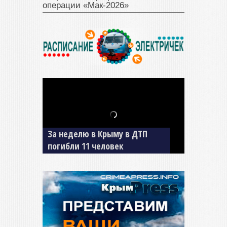
операции «Мак‑2026»
В Джанкое водитель ВАЗа
сбил двух детей на «зебре»