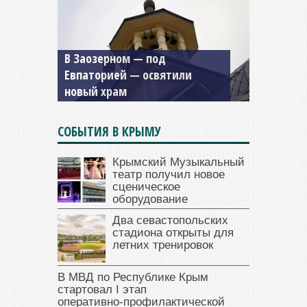
Мужской монастырь Косьмы
и Дамиана в Крыму вновь
открыт для посещения
СОБЫТИЯ В КРЫМУ
Крымский Музыкальный
театр получил новое
сценическое
оборудование
Два севастопольских
стадиона открыты для
летних тренировок
В МВД по Республике Крым
стартовал I этап
оперативно‑профилактической