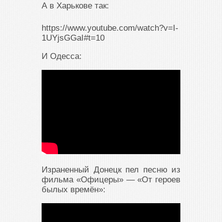
А в Харькове так:
https://www.youtube.com/watch?v=I-
1UYjsGGaI#t=10
И Одесса:
Израненный Донецк пел песню из
фильма «Офицеры» — «От героев
былых времён»: