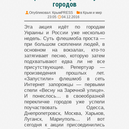
городов
Опубликовал:
КрымPRESS
в
Крым и мир
23:05
04.12.2016
Эта акция идёт по городам
Украины и России уже несколько
недель. Суть флешмоба проста —
при большом скоплении людей, в
основном на вокзалах, кто-то
затягивает песню, которую затем
подхватывают едва ли не все
присутствующие. Репертуар —
произведения прошлых лет.
«Запустили» флешмоб в сеть
Интернет запорожцы — первыми
спели «Весну на Заречной улице».
И понеслось… в своеобразной
перекличке городов уже успели
поучаствовать Одесса,
Днепропетровск, Москва, Харьков,
Луганск, Мариуполь… И вот
сегодня к акции присоединились