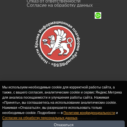
Отказ от ответственности
Согласие на обработку данных
Мы используем необходимые cookie для корректной работы сайта, а
также, с вашего согласия, аналитические cookie и сервис Яндекс.Метрика
СИ "Новости Крыма - КрымPRESS".
для анализа посещаемости и улучшения работы сайта. Нажимая
Свидетельство о регистрации СМИ ЭЛ № ФС
«Принять», вы соглашаетесь на использование аналитических cookie.
77-62916 выдано Федеральной службой по
Нажимая «Отказаться», вы разрешаете использовать только
надзору в сфере связи, информационных
необходимые cookie. Подробнее — в
Политике конфиденциальности
и
Согласии на обработку персональных данных
.
технологий и массовых коммуникаций
(Роскомнадзор) 10.09.2015. Учредитель и
Отказаться