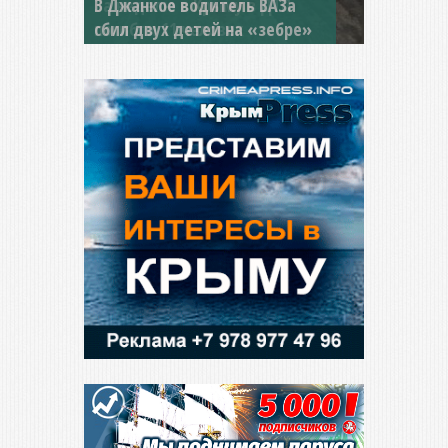
В Джанкое водитель ВАЗа
сбил двух детей на «зебре»