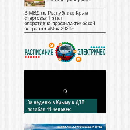
В МВД по Республике Крым
стартовал I этап
оперативно‑профилактической
операции «Мак‑2026»
В Джанкое водитель ВАЗа
сбил двух детей на «зебре»