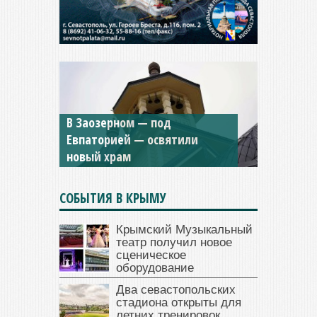
Мужской монастырь Косьмы
и Дамиана в Крыму вновь
открыт для посещения
СОБЫТИЯ В КРЫМУ
Крымский Музыкальный
театр получил новое
сценическое
оборудование
Два севастопольских
стадиона открыты для
летних тренировок