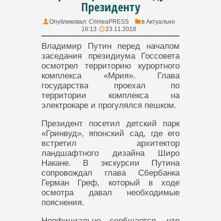
Президенту
Опубликовал:
CrimeaPRESS
в
Актуально
16:13
23.11.2018
Владимир Путин перед началом
заседания президиума Госсовета
осмотрел территорию курортного
комплекса «Мрия». Глава
государства проехал по
территории комплекса на
электрокаре и прогулялся пешком.
Президент посетил детский парк
«Гринвуд», японский сад, где его
встретил архитектор
ландшафтного дизайна Широ
Накане. В экскурсии Путина
сопровождал глава Сбербанка
Герман Греф, который в ходе
осмотра давал необходимые
пояснения.
Неофициально сообщается, что