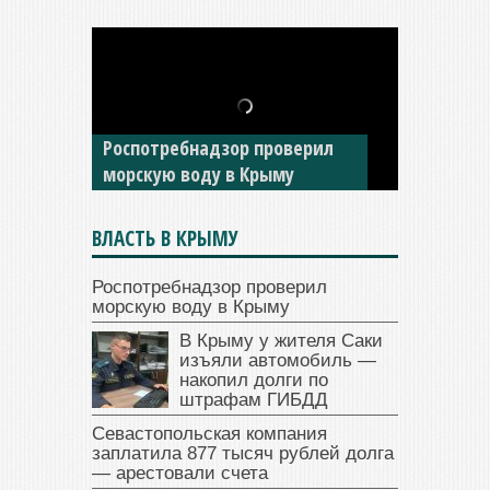
В Крыму у жителя Саки
изъяли автомобиль —
Роспотребнадзор проверил
накопил долги по штрафам
морскую воду в Крыму
ГИБДД
ВЛАСТЬ В КРЫМУ
Роспотребнадзор проверил
морскую воду в Крыму
В Крыму у жителя Саки
изъяли автомобиль —
накопил долги по
штрафам ГИБДД
Севастопольская компания
заплатила 877 тысяч рублей долга
— арестовали счета