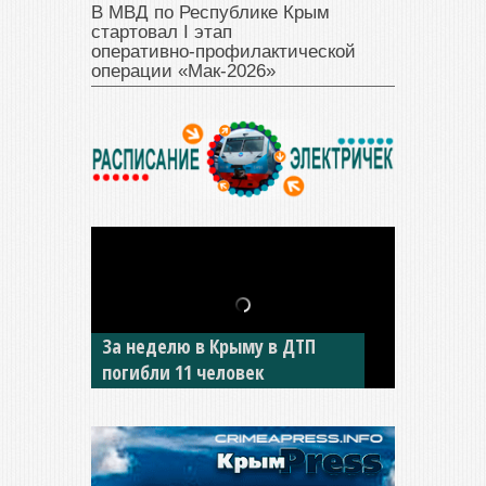
В МВД по Республике Крым
стартовал I этап
оперативно‑профилактической
операции «Мак‑2026»
За неделю в Крыму в ДТП
В Джанкое водитель ВАЗа
погибли 11 человек
сбил двух детей на «зебре»