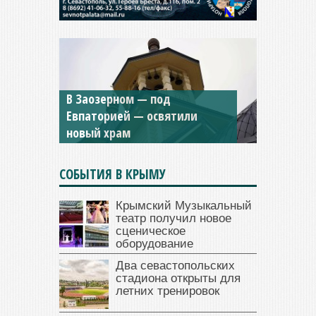
В Заозерном — под
Мужской монастырь Косьмы
Евпаторией — освятили
и Дамиана в Крыму вновь
новый храм
открыт для посещения
СОБЫТИЯ В КРЫМУ
Крымский Музыкальный
театр получил новое
сценическое
оборудование
Два севастопольских
стадиона открыты для
летних тренировок