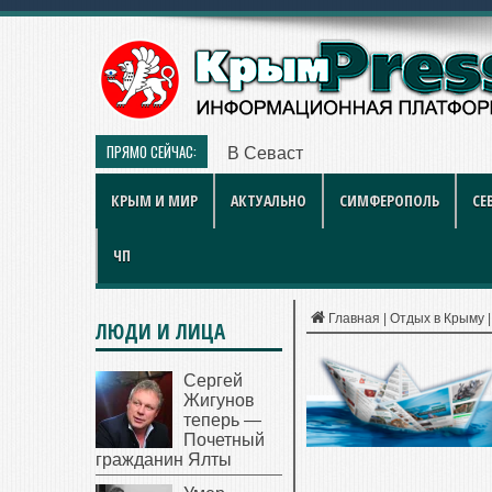
ПРЯМО СЕЙЧАС:
В Севастополе идут проверки у
КРЫМ И МИР
АКТУАЛЬНО
СИМФЕРОПОЛЬ
СЕ
ЧП
Главная
|
Отдых в Крыму
ЛЮДИ И ЛИЦА
Сергей
Жигунов
теперь —
Почетный
гражданин Ялты