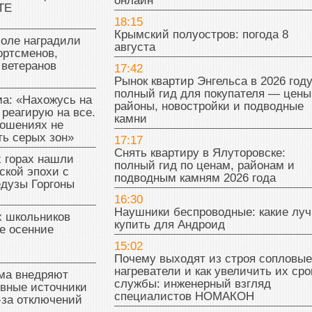
онлайн
ТЕ
18:15
Крымский полуостров: погода 8
поле наградили
августа
ортсменов,
 ветеранов
17:42
Рынок квартир Энгельса в 2026 году
полный гид для покупателя — цены
а: «Нахожусь на
районы, новостройки и подводные
 реагирую на все.
камни
ношениях не
ь серых зон»
17:17
Снять квартиру в Ялуторовске:
 горах нашли
полный гид по ценам, районам и
ской эпохи с
подводным камням 2026 года
едузы Горгоны
16:30
Наушники беспроводные: какие лу
х школьников
купить для Андроид
е осенние
15:02
Почему выходят из строя сопловые
нагреватели и как увеличить их сро
ма внедряют
службы: инженерный взгляд
ивные источники
специалистов НОМАКОН
-за отключений