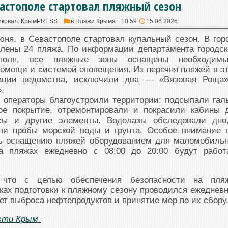
вастополе стартовал пляжный сезон
иковал:
КрымPRESS
в
Пляжи Крыма
10:59
15.06.2026
юня, в Севастополе стартовал купальный сезон. В гор
влены 24 пляжа. По информации департамента городск
ополя, все пляжные зоны оснащены необходим
омощи и системой оповещения. Из перечня пляжей в э
ации ведомства, исключили два — «Вязовая Роща
.
 операторы благоустроили территории: подсыпали галь
ое покрытие, отремонтировали и покрасили кабины 
есы и другие элементы. Водолазы обследовали дно
ли пробы морской воды и грунта. Особое внимание 
сь оснащению пляжей оборудованием для маломобиль
На пляжах ежедневно с 08:00 до 20:00 будут работ
, что с целью обеспечения безопасности на пля
ках подготовки к пляжному сезону проводился ежеднев
ет выброса нефтепродуктов и принятие мер по их сбору
сти Крым