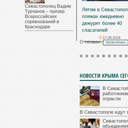
Севастополец Вадим
Летом в Севастопол
Турчанов – призер
пляжах ежедневно
Всероссийских
соревнований в
дежурят более 40
Краснодаре
спасателей
17.06.2026
С тегами:
ПЛЯЖИ КРЫМА
НОВОСТИ КРЫМА СЕ
В Севасто
работников
отрасли
В Севастополе идут 
Севастопо
объединяет