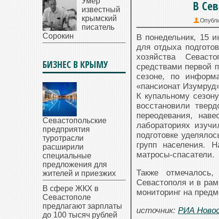
Умер
В Се
известный
крымский
Опубл
писатель
Сорокин
В понедельник, 15 и
для отдыха подгото
хозяйства Севаст
БИЗНЕС В КРЫМУ
средствами первой п
сезоне, по информ
«пансионат Изумруд»
К купальному сезону
восстановили тверд
переодевания, нав
Севастопольские
лабораториях изучи
предприятия
подготовке уделяло
туротрасли
групп населения. 
расширили
матросы-спасатели.
специальные
предложения для
Также отмечалось
жителей и приезжих
Севастополя и в рам
В сфере ЖКХ в
мониторинг на предм
Севастополе
предлагают зарплаты
источник:
РИА Ново
до 100 тысяч рублей