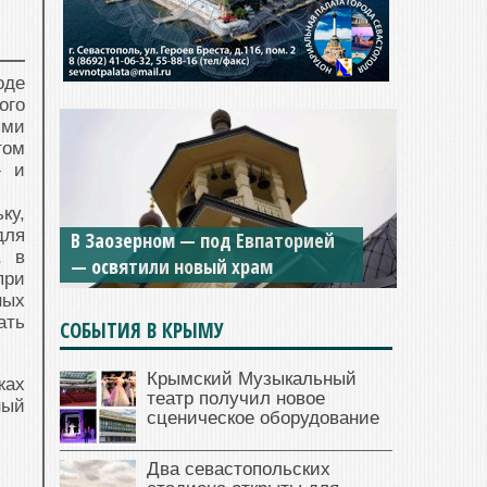
оде
ого
ыми
том
» и
ку,
для
В Заозерном — под Евпаторией
, в
— освятили новый храм
при
ных
ать
СОБЫТИЯ В КРЫМУ
Крымский Музыкальный
жах
театр получил новое
ный
сценическое оборудование
.
Два севастопольских