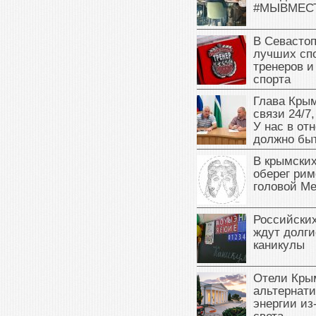
#МЫВМЕС
В Севасто
лучших сп
тренеров и
спорта
Глава Крым
связи 24/7,
У нас в от
должно быт
В крымских
оберег рим
головой М
Российски
ждут долги
каникулы
Отели Кры
альтернат
энергии из