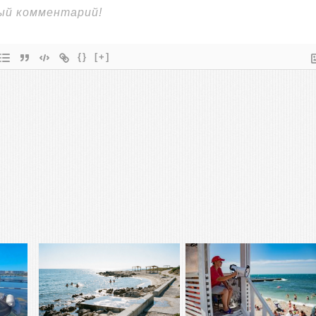
{}
[+]