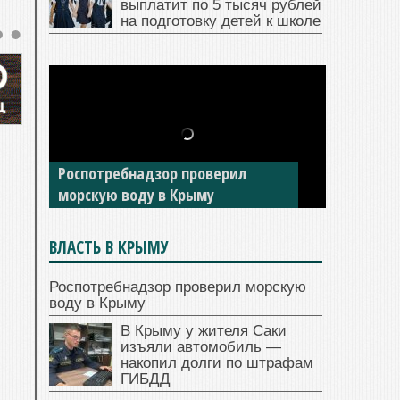
выплатит по 5 тысяч рублей
на подготовку детей к школе
В Крыму у жителя Саки изъяли
Роспотребнадзор проверил
автомобиль — накопил долги по
морскую воду в Крыму
штрафам ГИБДД
ВЛАСТЬ В КРЫМУ
Роспотребнадзор проверил морскую
воду в Крыму
В Крыму у жителя Саки
изъяли автомобиль —
накопил долги по штрафам
ГИБДД