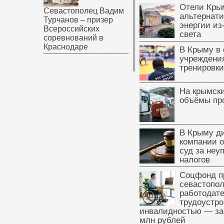
Отели Кры
Севастополец Вадим
альтернат
Турчанов – призер
энергии из
Всероссийских
света
соревнований в
Краснодаре
В Крыму в
учреждени
тренировки
На крымск
объёмы пр
В Крыму д
компании 
суд за неу
налогов
Соцфонд п
севастопо
работодате
трудоустро
инвалидностью — за
млн рублей