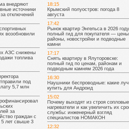
ма внедряют
18:15
ивные источники
Крымский полуостров: погода 8
-за отключений
августа
17:42
 спортивных
Рынок квартир Энгельса в 2026 году
ях возобновили
полный гид для покупателя — цены
районы, новостройки и подводные
камни
их АЗС снижены
17:17
одажи топлива
Снять квартиру в Ялуторовске:
полный гид по ценам, районам и
подводным камням 2026 года
иректора
16:30
отправили под
Наушники беспроводные: какие лу
плату 5,7 млн
купить для Андроид
15:02
рофинансировал
Почему выходят из строя сопловые
льских
нагреватели и как увеличить их сро
лей за
службы: инженерный взгляд
йство граждан с
специалистов НОМАКОН
 5 лет свыше 3
12:32