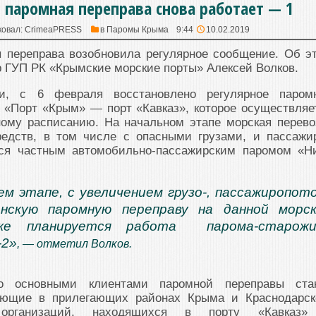
 паромная переправа снова работает — 1
ковал:
CrimeaPRESS
в
Паромы Крыма
9:44
10.02.2019
я переправа возобновила регулярное сообщение. Об э
 ГУП РК «Крымские морские порты» Алексей Волков.
и, с 6 февраля восстановлено регулярное паром
 «Порт «Крым» — порт «Кавказ», которое осуществляе
ному расписанию. На начальном этапе морская перево
редств, в том числе с опасными грузами, и пассажи
ься частным автомобильно-пассажирским паромом «Н
м этапе, с увеличением грузо-, пассажиропот
енскую паромную переправу на данной морс
же планируется работа парома-старожи
-2»
, — отметил Волков.
то основными клиентами паромной переправы ста
ающие в прилегающих районах Крыма и Краснодарск
 организаций, находящихся в порту «Кавказ