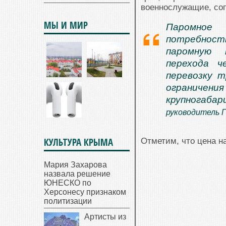
военнослужащие, со
МЫ И МИР
Паромное 
потребнос
паромную 
перехода ч
перевозку 
ограничен
крупногабар
руководитель 
КУЛЬТУРА КРЫМА
Отметим, что цена н
Мария Захарова
назвала решение
ЮНЕСКО по
Херсонесу признаком
политизации
Артисты из