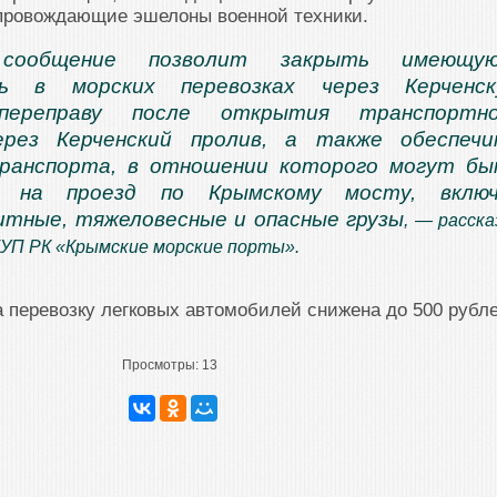
провождающие эшелоны военной техники.
сообщение позволит закрыть имеющую
ть в морских перевозках через Керченск
переправу после открытия транспортно
ерез Керченский пролив, а также обеспеч
транспорта, в отношении которого могут б
ия на проезд по Крымскому мосту, включ
итные, тяжеловесные и опасные грузы
, — расска
ГУП РК «Крымские морские порты».
а перевозку легковых автомобилей снижена до 500 рубле
Просмотры:
13