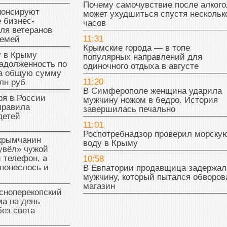
Почему самочувствие после алкого
нонсируют
может ухудшиться спустя нескольк
 бизнес-
часов
ля ветеранов
11:31
семей
Крымские города — в топе
у в Крыму
популярных направлений для
адолженность по
одиночного отдыха в августе
на общую сумму
11:20
лн руб
В Симферополе женщина ударила
ря в России
мужчину ножом в бедро. История
правила
завершилась печально
детей
11:01
Роспотребнадзор проверил морску
 крымчанин
воду в Крыму
увёл» чужой
 телефон, а
10:58
понеслось и
В Евпатории продавщица задержал
мужчину, который пытался обворов
магазин
сноперекопский
а на день
без света