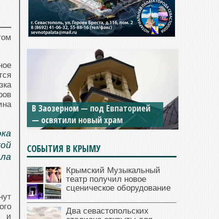
том
ное
тся
зка
ров
Мужской монастырь Косьмы и
ина
В Заозерном — под Евпаторией
Дамиана в Крыму вновь открыт
— освятили новый храм
для посещения
ока
кой
СОБЫТИЯ В КРЫМУ
ла
Крымский Музыкальный
театр получил новое
сценическое оборудование
нут
ого
Два севастопольских
» и