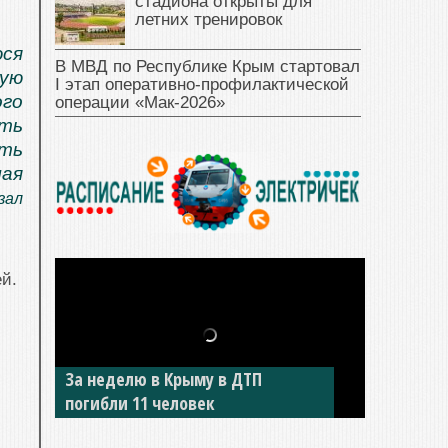
стадиона открыты для
летних тренировок
ся
В МВД по Республике Крым стартовал
ую
I этап оперативно‑профилактической
го
операции «Мак‑2026»
ить
ыть
ая
зал
й.
За неделю в Крыму в ДТП
В Джанкое водитель ВАЗа сбил
погибли 11 человек
двух детей на «зебре»