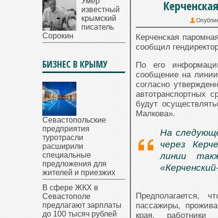
Умер
Керченская
известный
крымский
Опубли
писатель
Сорокин
Керченская паромна
сообщил гендиректор
БИЗНЕС В КРЫМУ
По его информаци
сообщение на линии
согласно утвержден
автотранспортных с
будут осуществлят
Малкова».
Севастопольские
предприятия
На следующе
туротрасли
через Керч
расширили
специальные
линии так
предложения для
«Керченский
жителей и приезжих
В сфере ЖКХ в
Предполагается, ч
Севастополе
предлагают зарплаты
пассажиры, прожив
до 100 тысяч рублей
края, работники