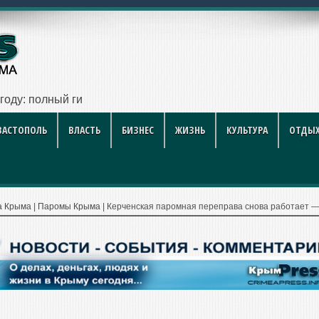
 году: полный гид для покупателя — цены, районы, новостр
ВАСТОПОЛЬ
ВЛАСТЬ
БИЗНЕС
ЖИЗНЬ
КУЛЬТУРА
ОТДЫХ
а Крыма
|
Паромы Крыма
|
Керченская паромная переправа снова работает —