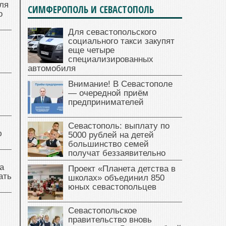
ля
СИМФЕРОПОЛЬ И СЕВАСТОПОЛЬ
о
Для севастопольского
социального такси закупят
еще четыре
специализированных
автомобиля
Внимание! В Севастополе
— очередной приём
предпринимателей
Севастополь: выплату по
ю
5000 рублей на детей
большинство семей
получат беззаявительно
а
Проект «Планета детства в
ать
школах» объединил 850
юных севастопольцев
Севастопольское
правительство вновь