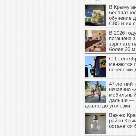
В Крыму а
бесплатное
обучение д
СВО и их 
В 2026 год
погашена з
зарплате 
более 20 м
С 1 сентяб
меняются 
перевозки 
47‑летний
нечаянно «
мобильный
дальше — 
дошло до уголовки
Важно: Кра
район Крым
останется 