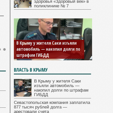
здоровья «Здоровый век» в
поликлинике № 7
Севастопольская компания
заплатила 877 тысяч рублей
долга — арестовали счета
ВЛАСТЬ В КРЫМУ
В Крыму у жителя Саки
изъяли автомобиль —
накопил долги по штрафам
ГИБДД
Севастопольская компания заплатила
877 тысяч рублей долга —
арестовали счета