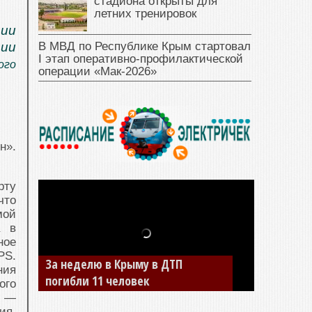
стадиона открыты для
летних тренировок
рии
В МВД по Республике Крым стартовал
рии
I этап оперативно‑профилактической
ого
операции «Мак‑2026»
н».
рту
что
мой
а в
ное
PS.
В Джанкое водитель ВАЗа сбил
ния
двух детей на «зебре»
ого
о —
ия.