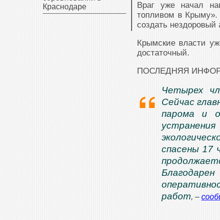
Враг уже начал на
Краснодаре
топливом в Крыму». 
создать нездоровый 
Крымские власти уже
достаточный.
ПОСЛЕДНЯЯ ИНФОРМА
Четырех чл
Сейчас глав
парома и о
устранен
экологичес
спасены 17 
продолжае
Благодар
оперативно
работ
, –
соо