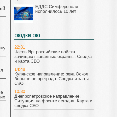
ЕДДС Симферополя
ный
исполнилось 10 лет
й
СВОДКИ СВО
22:31
ину
Часов Яр: российские войска
зачищают западные окраины. Сводка
и карта СВО
14:48
ил
Купянское направление: река Оскол
больше не преграда. Сводка и карта
СВО
10:30
ые
Днепропетровское направление.
жих
Ситуация на фронте сегодня. Карта и
сводка СВО