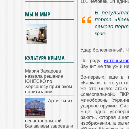
101 человек, 34 еди
В результа
МЫ И МИР
порта «Кавк
самого порт
края.
Удар болезненный. 
КУЛЬТУРА КРЫМА
По ряду
источнико
Звучит не так уж и н
Мария Захарова
назвала решение
Во-первых, еще в 
ЮНЕСКО по
«Кавказ», в отсутс
Херсонесу признаком
же это было: атака
политизации
«самопальной» ПКР
минобороны Украин
Артисты из
ударное оружие. Си
Еще одно усоверш
ракеты, которая ище
севастопольской
изображения, а зате
Балаклавы завоевали
«Storm Shadow» и 