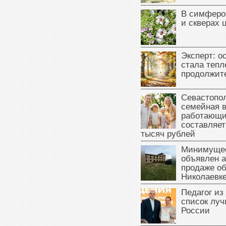
В симферо
и скверах 
Эксперт: о
стала тепл
продолжит
Севастопол
семейная 
работающи
составляет
тысяч рублей
Минимущес
объявлен а
продаже об
Николаевк
Педагог из
список луч
России