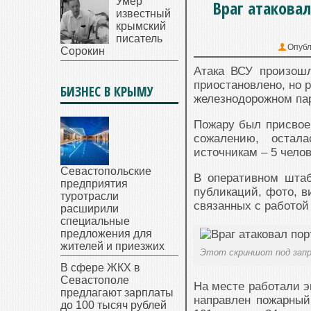
Умер
Враг атакова
известный
крымский
писатель
Опубл
Сорокин
Атака ВСУ произош
приостановлено, но 
БИЗНЕС В КРЫМУ
железнодорожном п
Пожару был присвоен
сожалению, остал
источникам – 5 чело
Севастопольские
В оперативном штаб
предприятия
пyбликаций, фотo, в
туротрасли
связанных с paботой
расширили
специальные
предложения для
жителей и приезжих
Этот скриншот под зап
В сфере ЖКХ в
Севастополе
На месте работали э
предлагают зарплаты
направлен пожарный
до 100 тысяч рублей