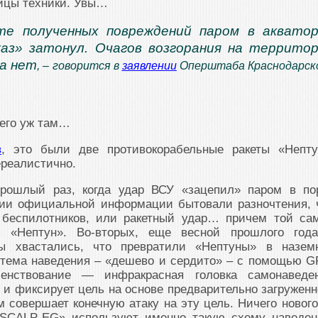
ницы техники. Увы…
те полученных повреждений паром в аквато
аз» затонул. Очагов возгорания на террито
а нет
, – говорится в
заявлении
Оперштаба Краснодарск
Чего уж там…
в
, это были две противокорабельные ракеты «Непту
ереалистично.
прошлый раз, когда удар ВСУ «зацепил» паром в по
твии официальной информации бытовали разночтения, 
 беспилотников, или ракетный удар… причем той са
 «Нептун». Во-вторых, еще весной прошлого год
ы хвастались, что превратили «Нептуны» в назем
стема наведения – «дешево и сердито» – с помощью G
енствование — инфракрасная головка самонаведе
т и фиксирует цель на основе предварительно загруженн
м совершает конечную атаку на эту цель. Ничего новог
«SCALP-EG» используют именно такую схему наведен