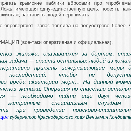
прягать крымские паблики вбросами про «проблем
Ложь, имеющая одну-единственную цель, посеять пани
ажиотаж, заставить людей нервничать.
 опровергают: запас топлива на полуострове более, 
ЦИЯ (все-таки оперативная и официальная).
енов экипажа, оказавшихся за бортом, спас
ная задача — спасти остальных людей из кома
перативно принять исчерпывающие меры д
ия последствий, чтобы не допусти
кого вреда акватории моря… На данный мом
членов экипажа. Операция по спасению осталь
тся — необходимо найти еще двух челове
ен экстренным специальным службам 
сть при проведении поисково-спасательн
бщил
губернатор Краснодарского края Вениамин Кондрать