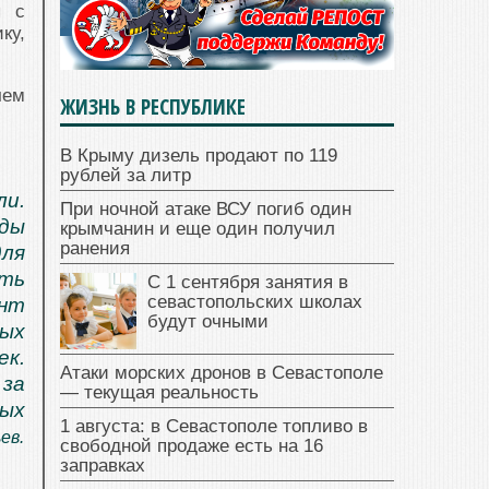
ы с
ку,
чем
ЖИЗНЬ В РЕСПУБЛИКЕ
В Крыму дизель продают по 119
рублей за литр
ли.
При ночной атаке ВСУ погиб один
нды
крымчанин и еще один получил
ранения
ля
ть
С 1 сентября занятия в
севастопольских школах
ент
будут очными
ных
к.
Атаки морских дронов в Севастополе
за
— текущая реальность
ых
1 августа: в Севастополе топливо в
ев.
свободной продаже есть на 16
заправках