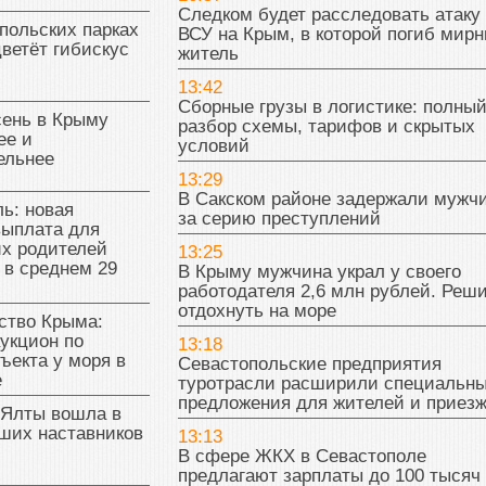
Следком будет расследовать атаку
польских парках
ВСУ на Крым, в которой погиб мир
цветёт гибискус
житель
13:42
Сборные грузы в логистике: полны
сень в Крыму
разбор схемы, тарифов и скрытых
ее и
условий
ельнее
13:29
В Сакском районе задержали мужч
ь: новая
за серию преступлений
выплата для
х родителей
13:25
 в среднем 29
В Крыму мужчина украл у своего
работодателя 2,6 млн рублей. Реш
отдохнуть на море
тво Крыма:
укцион по
13:18
ъекта у моря в
Севастопольские предприятия
е
туротрасли расширили специальн
предложения для жителей и приез
 Ялты вошла в
ших наставников
13:13
В сфере ЖКХ в Севастополе
предлагают зарплаты до 100 тысяч