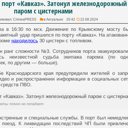
л порт «Кавказ». Затонул железнодорожный
паром с цистернами
иковал:
CrimeaPRESS
в
Актуально
20:42
22.08.2024
ла в 16:30 по мск. Движение по Крымскому мосту б
ракетный удар пришелся по порту «Кавказ». На атакован
ароме
находилось
30 цистерн с топливом.
 ранг сложности №3. Сотрудников порта эвакуировали
ась неизвестной судьба экипажа парома (по од
век, по другим — больше).
е Краснодарского края предупредили житeлей о запр
идео и распростpaнении информации в coциальных сет
 средств ПВO.
реты точно не попадает
кстренные и специальные службы. В порт был немедле
 поезд. К ликвидации последствий ЧП были привлеч