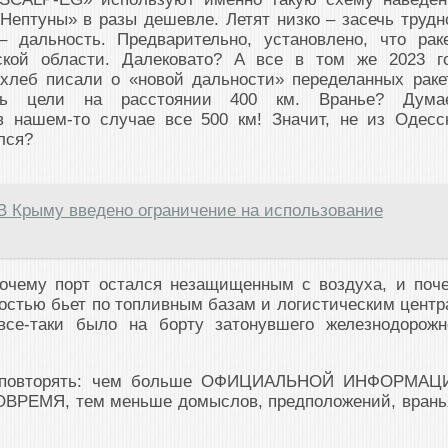
Нептуны» в разы дешевле. Летят низко – засечь труд
 дальность. Предварительно, установлено, что рак
ской области. Далековато? А все в том же 2023 г
хлеб писали о «новой дальности» переделанных раке
ть цели на расстоянии 400 км. Вранье? Дума
в нашем-то случае все 500 км! Значит, не из Одесс
лся?
В Крыму введено ограничение на использование
почему порт остался незащищенным с воздуха, и поч
ностью бьет по топливным базам и логистическим центр
все-таки было на борту затонувшего железнодорожн
м повторять: чем больше ОФИЦИАЛЬНОЙ ИНФОРМАЦ
ОВРЕМЯ, тем меньше домыслов, предположений, врань