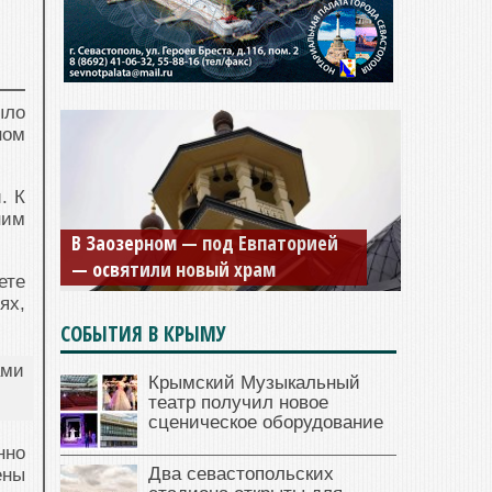
ыло
ном
. К
Мужской монастырь Косьмы и
ним
Дамиана в Крыму вновь открыт
для посещения
ете
ях,
СОБЫТИЯ В КРЫМУ
Крымский Музыкальный
театр получил новое
сценическое оборудование
нно
Два севастопольских
ены