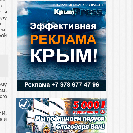
но…
еты
оду
т –
ем,
кой
ему
ам,
ого
ИИ,
я и