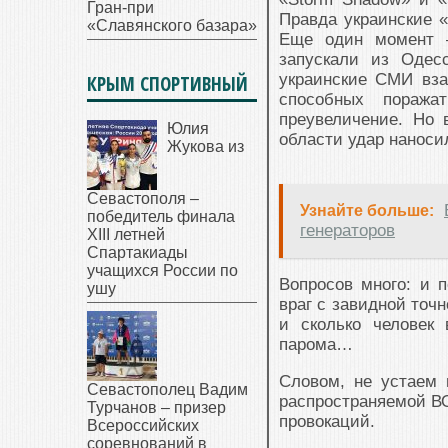
Гран-при
Правда украинские «
«Славянского базара»
Еще один момент –
запускали из Одес
украинские СМИ вза
КРЫМ СПОРТИВНЫЙ
способных поража
преувеличение. Но 
Юлия
области удар наноси
Жукова из
Севастополя –
Узнайте больше:
победитель финала
генераторов
XIII летней
Спартакиады
учащихся России по
Вопросов много: и 
ушу
враг с завидной точ
и сколько человек 
парома…
Словом, не устае
Севастополец Вадим
распространяемой В
Турчанов – призер
провокаций.
Всероссийских
соревнований в