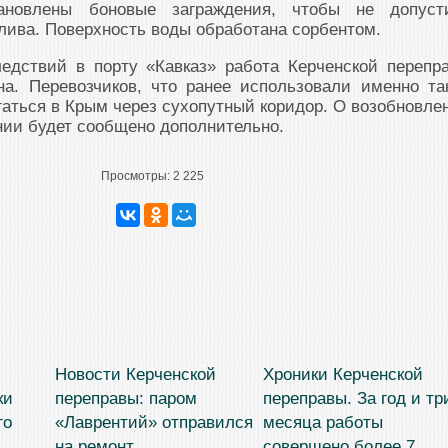
новлены боновые заграждения, чтобы не допуст
лива. Поверхность воды обработана сорбентом.
едствий в порту «Кавказ» работа Керченской перепр
на. Перевозчиков, что ранее использовали именно та
гаться в Крым через сухопутный коридор. О возобновле
ии будет сообщено дополнительно.
Просмотры:
2 225
Новости Керченской
Хроники Керченской
ки
переправы: паром
переправы. За год и тр
го
«Лаврентий» отправился
месяца работы
на ремонт
совершено более 7