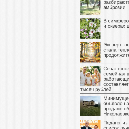
разбираютс
амброзии
В симферо
и скверах 
Эксперт: о
стала тепл
продолжит
Севастопол
семейная 
работающи
составляет
тысяч рублей
Минимущес
объявлен а
продаже об
Николаевк
Педагог из
список луч