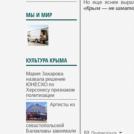
Но еще яснее выраз
«Крым — не шматок
МЫ И МИР
КУЛЬТУРА КРЫМА
Мария Захарова
назвала решение
ЮНЕСКО по
Херсонесу признаком
политизации
Артисты из
севастопольской
Балаклавы завоевали
Подписаться