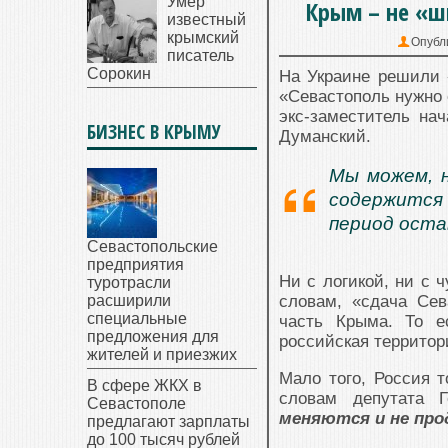
Умер
Крым – не «шм
известный
крымский
Опубл
писатель
Сорокин
На Украине решили «
«Севастополь нужно 
экс-заместитель на
БИЗНЕС В КРЫМУ
Думанский.
Мы можем, н
содержится 
период ост
Севастопольские
предприятия
Ни с логикой, ни с 
туротрасли
расширили
словам, «сдача Сев
специальные
часть Крыма. То е
предложения для
российская территори
жителей и приезжих
Мало того, Россия т
В сфере ЖКХ в
словам депутата 
Севастополе
меняются и не пр
предлагают зарплаты
до 100 тысяч рублей