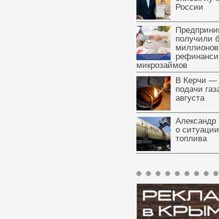
России
Предприни
получили б
миллионов
рефинанси
микрозаймов
В Керчи —
подачи газа
августа
Александр 
о ситуации
топлива