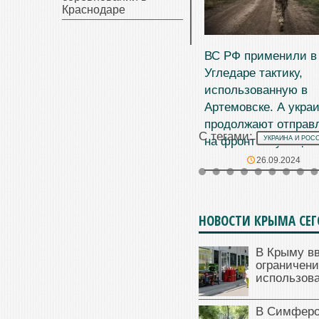
Краснодаре
ВС РФ применили в
Угледаре тактику,
использованную в
Артемовске. А укра
продолжают отправ
С тегами:
на фронт «с улицы»
УКРАИНА И РОС
26.09.2024
НОВОСТИ КРЫМА СЕ
В Крыму в
ограничени
использова
В Симферо