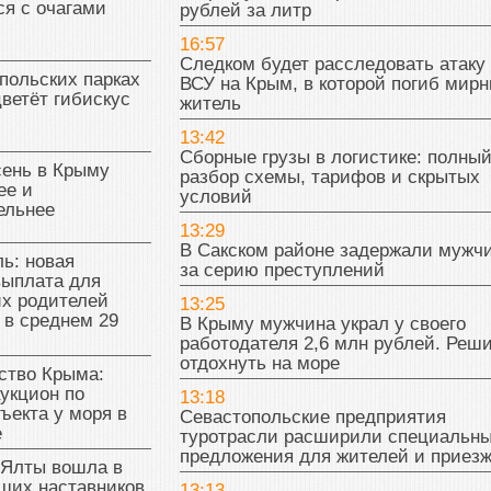
я с очагами
рублей за литр
16:57
Следком будет расследовать атаку
польских парках
ВСУ на Крым, в которой погиб мир
цветёт гибискус
житель
13:42
Сборные грузы в логистике: полны
сень в Крыму
разбор схемы, тарифов и скрытых
ее и
условий
ельнее
13:29
В Сакском районе задержали мужч
ь: новая
за серию преступлений
выплата для
х родителей
13:25
 в среднем 29
В Крыму мужчина украл у своего
работодателя 2,6 млн рублей. Реш
отдохнуть на море
тво Крыма:
укцион по
13:18
ъекта у моря в
Севастопольские предприятия
е
туротрасли расширили специальн
предложения для жителей и приез
 Ялты вошла в
ших наставников
13:13