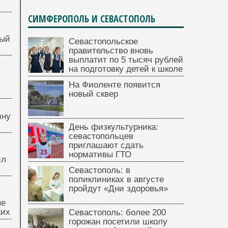
СИМФЕРОПОЛЬ И СЕВАСТОПОЛЬ
ный
Севастопольское
правительство вновь
выплатит по 5 тысяч рублей
на подготовку детей к школе
й
На Фиоленте появится
новый сквер
ину
День физкультурника:
севастопольцев
приглашают сдать
нормативы ГТО
ил
Севастополь: в
поликлиниках в августе
пройдут «Дни здоровья»
ые
жих
Севастополь: более 200
горожан посетили школу