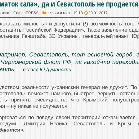
аток сала», да и Севастополь не продается
иковал:
CrimeaPRESS
в
Крым и мир
19:18
30.01.2017
оказать милость» и допустили (!) возможность того, 
оставить Российской Федерации». Такое заявление сде
чальника Генштаба ВС Украины, генерал-лейтенант Ю
апример, Севастополь, тот основной город, 
Черноморский флот РФ, на какой-то переход
авить
, — сказал Ю.Думанский.
чувством реальности украинский генерал не дружит. По 
астополя» поможет намного быстрее вернуть осталь
сть принять очевидность, что Крымский полуостро
я – ну никак не получается.
орговаться по поводу своей территории отказывается.
Госдумы Дмитрия Белика, Севастополь и Крым,
одаются»
.