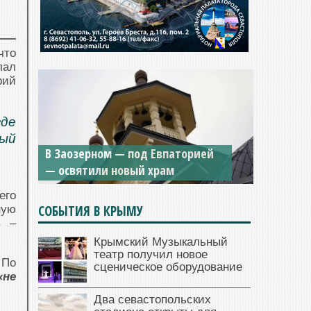
что
лал
рий
где
ный
В Заозерном — под Евпаторией
— освятили новый храм
его
СОБЫТИЯ В КРЫМУ
ную
в –
Крымский Музыкальный
театр получил новое
 По
сценическое оборудование
«не
Два севастопольских