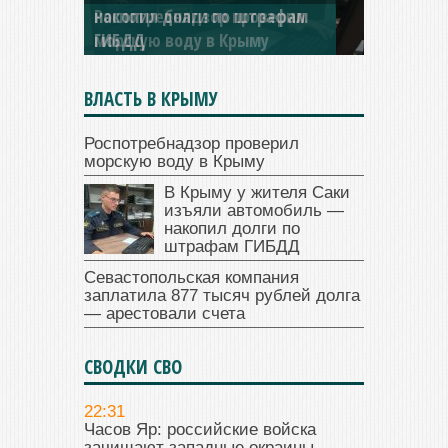
накопил долги по штрафам
ГИБДД
ВЛАСТЬ В КРЫМУ
Роспотребнадзор проверил
морскую воду в Крыму
В Крыму у жителя Саки
изъяли автомобиль —
накопил долги по
штрафам ГИБДД
Севастопольская компания
заплатила 877 тысяч рублей долга
— арестовали счета
СВОДКИ СВО
22:31
Часов Яр: российские войска
зачищают западные окраины.