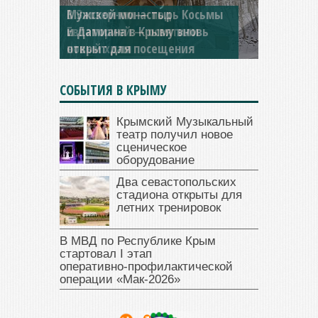
Мужской монастырь Косьмы
и Дамиана в Крыму вновь
открыт для посещения
СОБЫТИЯ В КРЫМУ
Крымский Музыкальный
театр получил новое
сценическое
оборудование
Два севастопольских
стадиона открыты для
летних тренировок
В МВД по Республике Крым
стартовал I этап
оперативно‑профилактической
операции «Мак‑2026»