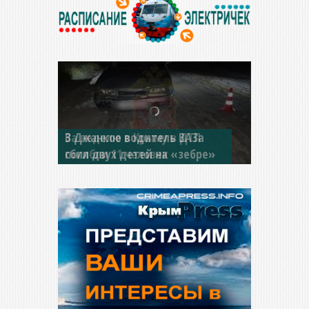
В Джанкое водитель ВАЗа
сбил двух детей на «зебре»