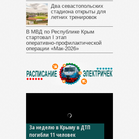
Два севастопольских
стадиона открыты для
летних тренировок
В МВД по Республике Крым
стартовал I этап
оперативно‑профилактической
операции «Мак‑2026»
В Джанкое водитель ВАЗа
сбил двух детей на «зебре»