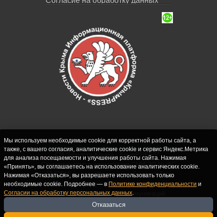
Согласие на обработку данных
Мы используем необходимые cookie для корректной работы сайта, а
также, с вашего согласия, аналитические cookie и сервис Яндекс.Метрика
СИ "Новости Крыма - КрымPRESS".
для анализа посещаемости и улучшения работы сайта. Нажимая
Свидетельство о регистрации СМИ ЭЛ № ФС
«Принять», вы соглашаетесь на использование аналитических cookie.
77-62916 выдано Федеральной службой по
Нажимая «Отказаться», вы разрешаете использовать только
надзору в сфере связи, информационных
необходимые cookie. Подробнее — в
Политике конфиденциальности
и
Согласии на обработку персональных данных
.
технологий и массовых коммуникаций
(Роскомнадзор) 10.09.2015. Учредитель и
Отказаться
главный редактор: Крутских С.М. Почта: