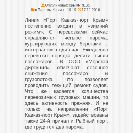
Опубликовал:
КрымPRESS
в
Паромы Крыма
19:19
17.11.2016
Линия «Порт Кавказ-порт Крым»
постепенно входит в «зимний
режим». С перевозками сейчас
справляются четыре парома,
курсирующих между берегами с
интервалом в один час. Ежедневно
перевозят порядка десяти тысяч
пассажиров. В ООО «Морская
дирекция» отмечают сезонное
снижение пассажиро- и
грузопотока, что позволяет
проводить текущий ремонт судов.
Что же касается количества
перевозимых грузовых машин, то
здесь активность прежняя. И не
только на направлении «Порт
Кавказ-порт Крым», задействованы
также 24-й причал и Рыбный порт,
где трудятся два парома.