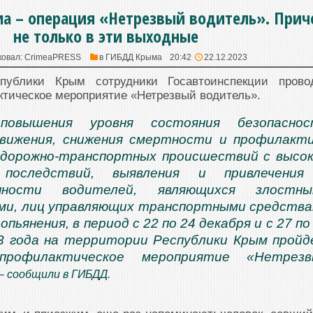
ма – операция «Нетрезвый водитель». При
не только в эти выходные
ковал:
CrimeaPRESS
в
ГИБДД Крыма
20:42
22.12.2023
публики Крым сотрудники Госавтоинспекции прово
тическое мероприятие «Нетрезвый водитель».
овышения уровня состояния безопаснос
движения, снижения смертности и профилакт
 дорожно-транспортных происшествий с высо
последствий, выявления и привлечения
нности водителей, являющихся злостны
ми, лиц управляющих транспортными средств
опьянения, в период с 22 по 24 декабря и с 27 по
3 года на территории Республики Крым прой
-профилактическое мероприятие «Нетрезв
— сообщили в ГИБДД.