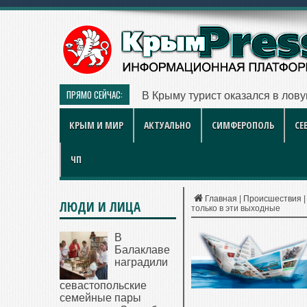
ПРЯМО СЕЙЧАС:
В Крыму турист оказался в лов
КРЫМ И МИР
АКТУАЛЬНО
СИМФЕРОПОЛЬ
СЕ
ЧП
Главная
|
Происшествия
ЛЮДИ И ЛИЦА
только в эти выходные
В
Балаклаве
наградили
севастопольские
семейные пары