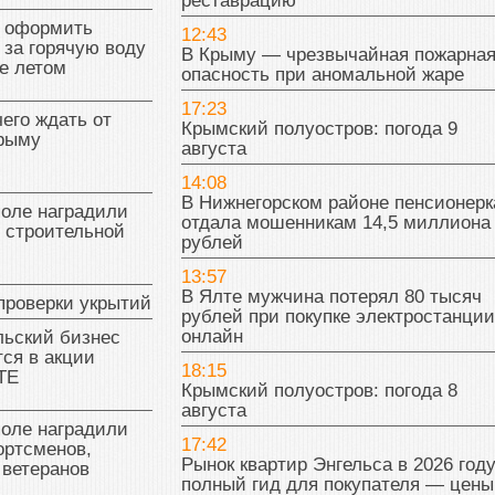
реставрацию
к оформить
12:43
 за горячую воду
В Крыму — чрезвычайная пожарна
е летом
опасность при аномальной жаре
17:23
чего ждать от
Крымский полуостров: погода 9
Крыму
августа
14:08
В Нижнегорском районе пенсионерк
поле наградили
отдала мошенникам 14,5 миллиона
 строительной
рублей
13:57
В Ялте мужчина потерял 80 тысяч
проверки укрытий
рублей при покупке электростанции
онлайн
льский бизнес
ся в акции
18:15
ТЕ
Крымский полуостров: погода 8
августа
поле наградили
17:42
ортсменов,
Рынок квартир Энгельса в 2026 году
 ветеранов
полный гид для покупателя — цены