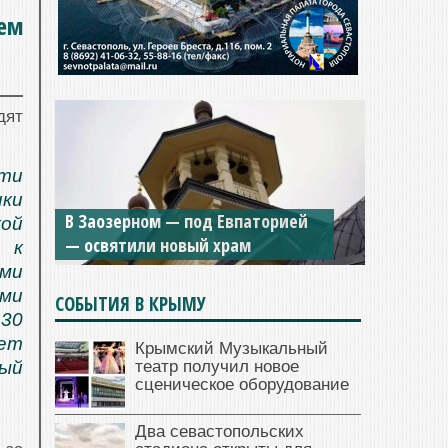
чем
дят
ти
Мужской монастырь Косьмы и
ики
Дамиана в Крыму вновь открыт
кой
для посещения
 к
ми
ами
СОБЫТИЯ В КРЫМУ
 30
дет
Крымский Музыкальный
театр получил новое
ый
сценическое оборудование
Два севастопольских