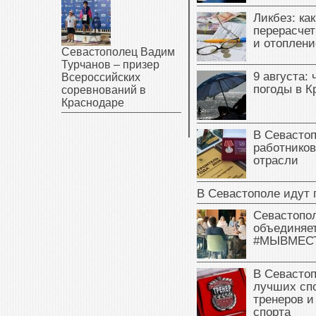
Ликбез: ка
перерасчет
и отоплени
Севастополец Вадим
Турчанов – призер
9 августа: 
Всероссийских
погоды в 
соревнований в
Краснодаре
В Севасто
работников
отрасли
В Севастополе идут 
Севастопо
объединяет
#МЫВМЕС
В Севасто
лучших сп
тренеров и
спорта