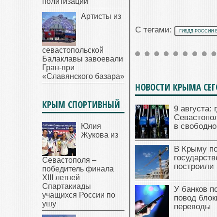
политизации
Артисты из
С тегами:
ГИБДД РОССИИ 
севастопольской
Балаклавы завоевали
Гран-при
«Славянского базара»
НОВОСТИ КРЫМА СЕ
КРЫМ СПОРТИВНЫЙ
9 августа: 
Севастопол
в свободно
Юлия
Жукова из
В Крыму п
государст
Севастополя –
построили 
победитель финала
XIII летней
Спартакиады
У банков п
учащихся России по
повод блок
ушу
переводы