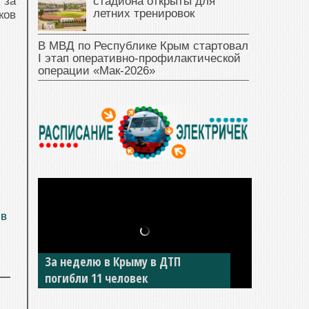
стадиона открыты для
 за
летних тренировок
ков
В МВД по Республике Крым стартовал
I этап оперативно‑профилактической
операции «Мак‑2026»
 в
В Джанкое водитель ВАЗа сбил
двух детей на «зебре»