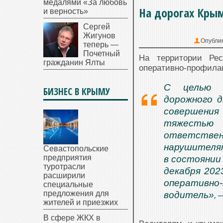
медалями «За любовь
На дорогах Кры
и верность»
Сергей
Жигунов
Опубли
теперь —
Почетный
На территории Рес
гражданин Ялты
оперативно-профилак
С целью п
БИЗНЕС В КРЫМУ
дорожного 
совершения
тяжестью 
ответстве
нарушителя
Севастопольские
предприятия
в состоянии 
туротрасли
декабря 202
расширили
оперативно
специальные
предложения для
водитель»
, 
жителей и приезжих
В сфере ЖКХ в