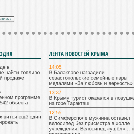
В КРЫМУ
ГОДНЯ
ЛЕНТА НОВОСТЕЙ КРЫМА
где в
14:05
е найти топливо
В Балаклаве наградили
й продаже
севастопольские семейные пары
медалями «За любовь и верность»
о
13:37
венном программе
В Крыму турист оказался в ловушк
542 объекта
на горе Таракташ
12:55
оявится ещё один
В Симферополе мужчина оставил
ировать
велосипед без присмотра в холле
учреждения. Велосипед «ушёл»… 