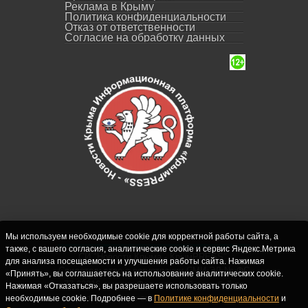
Реклама в Крыму
Политика конфиденциальности
Отказ от ответственности
Согласие на обработку данных
Мы используем необходимые cookie для корректной работы сайта, а
также, с вашего согласия, аналитические cookie и сервис Яндекс.Метрика
СИ "Новости Крыма - КрымPRESS".
для анализа посещаемости и улучшения работы сайта. Нажимая
Свидетельство о регистрации СМИ ЭЛ № ФС
«Принять», вы соглашаетесь на использование аналитических cookie.
77-62916 выдано Федеральной службой по
Нажимая «Отказаться», вы разрешаете использовать только
надзору в сфере связи, информационных
необходимые cookie. Подробнее — в
Политике конфиденциальности
и