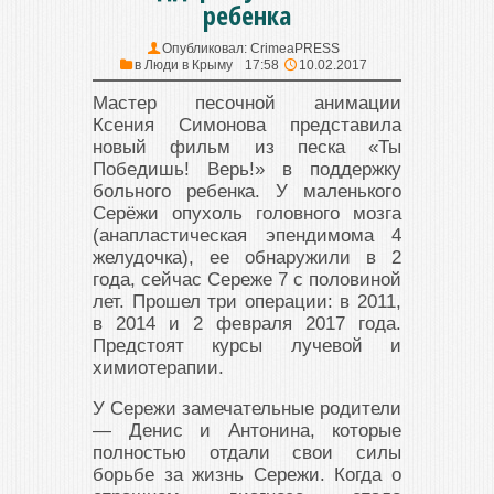
ребенка
Опубликовал:
CrimeaPRESS
в
Люди в Крыму
17:58
10.02.2017
Мастер песочной анимации
Ксения Симонова представила
новый фильм из песка «Ты
Победишь! Верь!» в поддержку
больного ребенка. У маленького
Серёжи опухоль головного мозга
(анапластическая эпендимома 4
желудочка), ее обнаружили в 2
года, сейчас Сереже 7 с половиной
лет. Прошел три операции: в 2011,
в 2014 и 2 февраля 2017 года.
Предстоят курсы лучевой и
химиотерапии.
У Сережи замечательные родители
— Денис и Антонина, которые
полностью отдали свои силы
борьбе за жизнь Сережи. Когда о