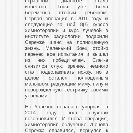
страшном диагнозе стало
известно, Тоня уже была
беременна вторым ребенком.
Первая операция в 2011 году и
следующие за ней 8(!) курсов
химиотерапии и курс лучевой в
институте радиологии подарили
Сережке шанс на полноценную
жизнь. Маленький боец стойко
перенес все испытания и вышел
из них победителем. Слегка
снизился слух, зрение, немного
стал подволакивать ножку, но в
целом остался полноценным
малышом, радующим маму, папу и
новорожденную сестричку своими
успехами.
Но болезнь попалась упорная: в
2014 году рост опухоли
возобновился. И снова операция,
химиотерапия, облучение. И снова
Серёжка справился, вернулся к