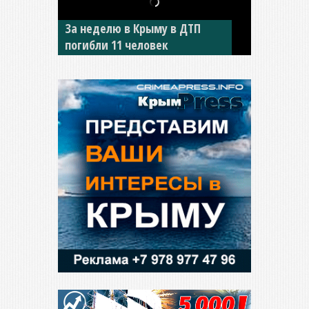
В Джанкое водитель ВАЗа
сбил двух детей на «зебре»