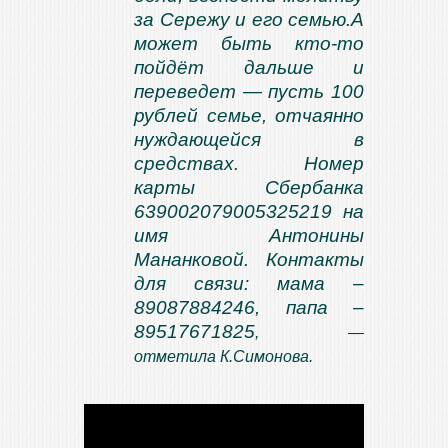
за Сережу и его семью.А
может быть кто-то
пойдёт дальше и
переведет — пусть 100
рублей семье, отчаянно
нуждающейся в
средствах. Номер
карты Сбербанка
639002079005325219 на
имя Антонины
Мананковой. Контакты
для связи: мама –
89087884246, папа –
89517671825
, —
отметила К.Симонова.