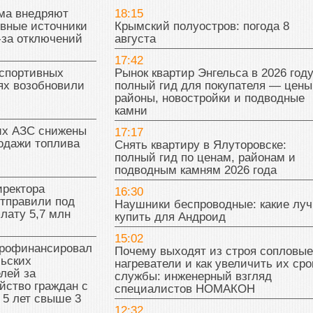
ма внедряют
18:15
ивные источники
Крымский полуостров: погода 8
-за отключений
августа
17:42
 спортивных
Рынок квартир Энгельса в 2026 году
ях возобновили
полный гид для покупателя — цены
районы, новостройки и подводные
камни
их АЗС снижены
17:17
одажи топлива
Снять квартиру в Ялуторовске:
полный гид по ценам, районам и
подводным камням 2026 года
иректора
16:30
отправили под
Наушники беспроводные: какие лу
плату 5,7 млн
купить для Андроид
15:02
рофинансировал
Почему выходят из строя сопловые
льских
нагреватели и как увеличить их сро
лей за
службы: инженерный взгляд
йство граждан с
специалистов НОМАКОН
 5 лет свыше 3
12:32