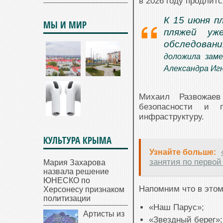
в 2026 году продлитс
К 15 июня п
МЫ И МИР
пляжей уж
обследовани
доложила зам
Александра Иг
Михаил Развожаев
безопасности и п
инфраструктуру.
КУЛЬТУРА КРЫМА
Узнайте больше:
занятия по перво
Мария Захарова
назвала решение
ЮНЕСКО по
Напомним что в этом
Херсонесу признаком
политизации
«Наш Парус»;
Артисты из
«Звездный берег»;