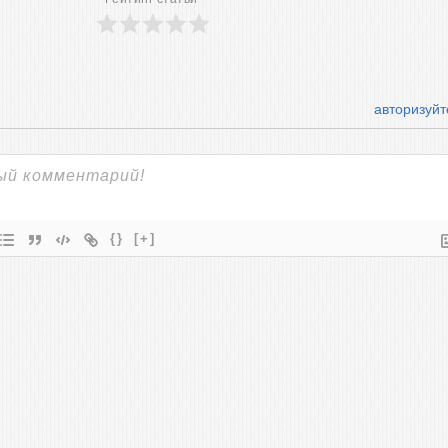
авторизуйт
{}
[+]