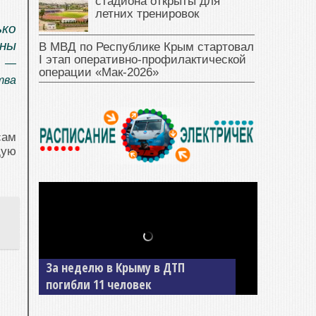
стадиона открыты для
летних тренировок
ько
ны
В МВД по Республике Крым стартовал
I этап оперативно‑профилактической
, —
операции «Мак‑2026»
тва
сам
щую
За неделю в Крыму в ДТП
погибли 11 человек