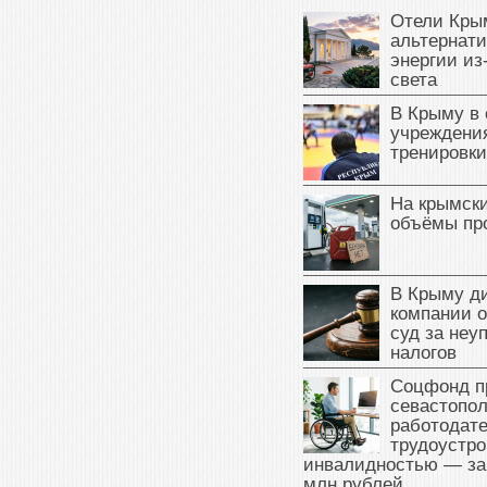
Отели Кры
альтернат
энергии из
света
В Крыму в
учреждени
тренировки
На крымск
объёмы пр
В Крыму д
компании 
суд за неу
налогов
Соцфонд п
севастопо
работодате
трудоустро
инвалидностью — за
млн рублей