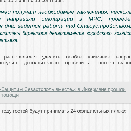
я с 15 июня по 15 сентября.
ляжи получат необходимые заключения, нескол
е направили декларации в МЧС, проведе
я дна, ведется работа над благоустройством
еститель директора департамента городского хозяйс
натьева.
 распорядился уделить особое внимание вопро
оручил дополнительно проверить соответствую
«Защитим Севастополь вместе»: в Инкермане прошли
й помощи
 году гостей будут принимать 24 официальных пляжа: