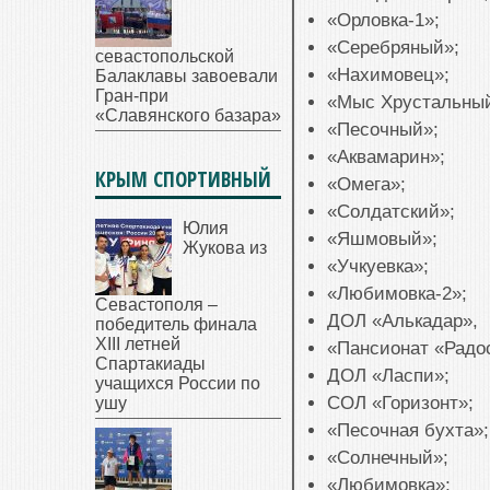
«Орловка-1»;
«Серебряный»;
севастопольской
«Нахимовец»;
Балаклавы завоевали
Гран-при
«Мыс Хрустальны
«Славянского базара»
«Песочный»;
«Аквамарин»;
КРЫМ СПОРТИВНЫЙ
«Омега»;
«Солдатский»;
Юлия
«Яшмовый»;
Жукова из
«Учкуевка»;
«Любимовка-2»;
Севастополя –
ДОЛ «Алькадар»,
победитель финала
XIII летней
«Пансионат «Радо
Спартакиады
ДОЛ «Ласпи»;
учащихся России по
СОЛ «Горизонт»;
ушу
«Песочная бухта»;
«Солнечный»;
«Любимовка»;