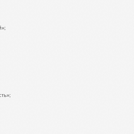
й»;
сть»;