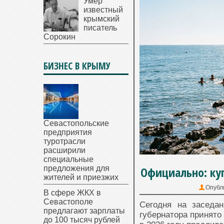
Умер
известный
крымский
писатель
Сорокин
БИЗНЕС В КРЫМУ
Севастопольские
предприятия
туротрасли
расширили
специальные
предложения для
Официально: куп
жителей и приезжих
Опубл
В сфере ЖКХ в
Севастополе
Сегодня на заседа
предлагают зарплаты
губернатора принято
до 100 тысяч рублей