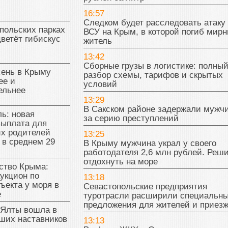
16:57
Следком будет расследовать атаку
польских парках
ВСУ на Крым, в которой погиб мир
цветёт гибискус
житель
13:42
Сборные грузы в логистике: полны
сень в Крыму
разбор схемы, тарифов и скрытых
ее и
условий
ельнее
13:29
В Сакском районе задержали мужч
ь: новая
за серию преступлений
выплата для
х родителей
13:25
 в среднем 29
В Крыму мужчина украл у своего
работодателя 2,6 млн рублей. Реш
отдохнуть на море
тво Крыма:
укцион по
13:18
ъекта у моря в
Севастопольские предприятия
е
туротрасли расширили специальн
предложения для жителей и приез
 Ялты вошла в
ших наставников
13:13