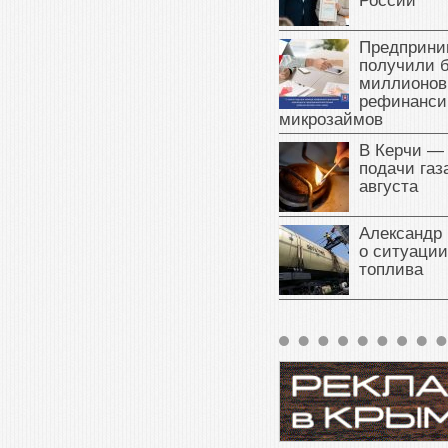
России
Предприни
получили б
миллионов
рефинанси
микрозаймов
В Керчи —
подачи газа
августа
Александр 
о ситуации
топлива