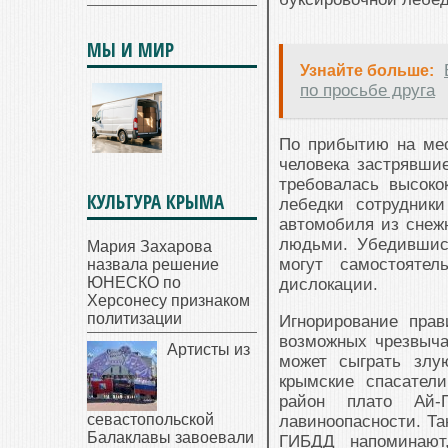
МЫ И МИР
Узнайте больше:
по просьбе друга
По прибытию на ме
человека застрявшие
требовалась высок
КУЛЬТУРА КРЫМА
лебедки сотрудник
автомобиля из снеж
людьми. Убедившис
Мария Захарова
могут самостоятел
назвала решение
ЮНЕСКО по
дислокации.
Херсонесу признаком
политизации
Игнорирование прав
возможных чрезвыча
Артисты из
может сыграть злу
крымские спасател
район плато Ай-
севастопольской
лавиноопасности. Т
Балаклавы завоевали
ГИБДД напоминают,