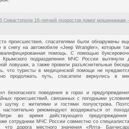
В Севастополе 16-летний подросток помог мошенникам -
сто происшествия, спасателями были обнаружены ещ
 в снегу на автомобиле «Jeep Wrangler», которым та
оквалифицированная помощь. С помощью буксировоч
и Крымского подразделения МЧС России вытянули 
ной ловушки, а также провели разъяснительные бесед
ь, что туристы в медицинской помощи не нуждаютс
ьно продолжать путь, спасатели вернулись в ме
ил безопасного поведения в горах и предупреждени
йных происшествий, связанных с погодными условия
ю шутку с жителями и гостями полуострова. Поэт
и настоятельно рекомендуют воздержаться от поход
Петри во время действующего предупреждени
акже сотрудники МЧС России совместно со специалист
 что дорога местного значения «Ялта- Бахчисар