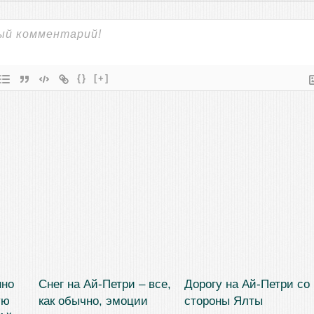
{}
[+]
нно
Снег на Ай-Петри – все,
Дорогу на Ай-Петри со
ую
как обычно, эмоции
стороны Ялты