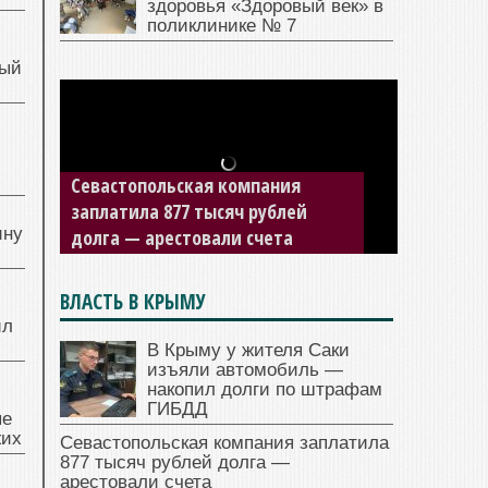
здоровья «Здоровый век» в
поликлинике № 7
ный
й
ЕДДС Симферополя исполнилось
ину
10 лет
ВЛАСТЬ В КРЫМУ
ил
В Крыму у жителя Саки
изъяли автомобиль —
накопил долги по штрафам
ГИБДД
ые
жих
Севастопольская компания заплатила
877 тысяч рублей долга —
арестовали счета