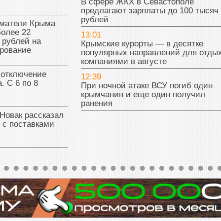
В сфере ЖКХ в Севастополе
предлагают зарплаты до 100 тысяч
рублей
матели Крыма
олее 22
13:01
 рублей на
Крымские курорты — в десятке
рование
популярных направлений для отды
компаниями в августе
 отключение
12:39
. С 6 по 8
При ночной атаке ВСУ погиб один
крымчанин и еще один получил
ранения
Новак рассказал
 с поставками