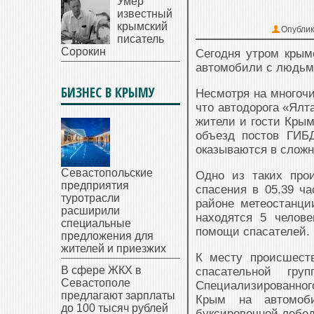
Умер
известный
крымский
Опублик
писатель
Сорокин
Сегодня утром крым
автомобили с людьми
БИЗНЕС В КРЫМУ
Несмотря на многоч
что автодорога «Ялт
жители и гости Крым
объезд постов ГИБД
оказываются в сложн
Севастопольские
Одно из таких про
предприятия
спасения в 05.39 ча
туротрасли
районе метеостанци
расширили
находятся 5 челов
специальные
помощи спасателей.
предложения для
жителей и приезжих
К месту происшест
В сфере ЖКХ в
спасательной гру
Севастополе
Специализированног
предлагают зарплаты
Крым на автомоби
до 100 тысяч рублей
буксировочной лебед