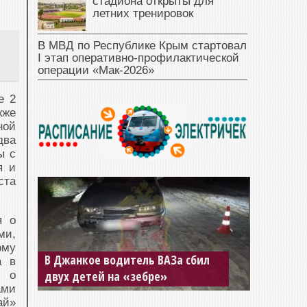
стадиона открыты для
летних тренировок
В МВД по Республике Крым стартовал
I этап оперативно‑профилактической
операции «Мак‑2026»
е 2
кже
ной
два
ы с
я и
ста
я о
ми,
В Крыму разбираются с ДТП, в
ому
котором погибли двое детей и
а в
взрослый
я о
ами
ай»