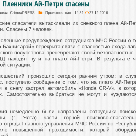
Пленники Ай-Петри спасены
овал:
CrimeaPRESS
в
Происшествия
14:31
27.12.2016
ские спасатели вытаскивали из снежного плена Ай-Пе
. Спасены 7 человек.
исленные предупреждения сотрудников МЧС России о т
а-Бахчисарай» перекрыта связи с опасностью схода лав
ского полуострова пренебрегают своей безопасностью 
Д находят пути на плато Ай-Петри. В результате ч
ой ситуации.
исшествий произошло сегодня ранним утром: в слу
с. поступило сообщение о том, что на плато Ай-Петр
и в снегу застрял автомобиль «Honda CR-V», в кото
ек. Самостоятельно выбраться не могут и нуждаютс
вия немедленно были направлены сотрудники поиско
ппы (г. Ялта) части горной поисково-спасатель
о отряда Главного управления МЧС России по Республ
ле повышенной проходимости, который оборудо
кой.