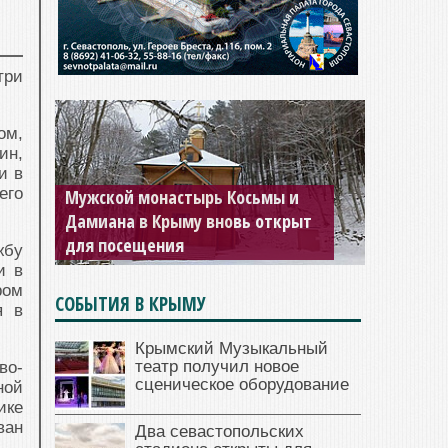
три
ом,
ин,
и в
его
«Новый Херсонес»: здесь наши
корни
жбу
и в
ром
СОБЫТИЯ В КРЫМУ
я в
Крымский Музыкальный
театр получил новое
во-
сценическое оборудование
ной
ике
ван
Два севастопольских