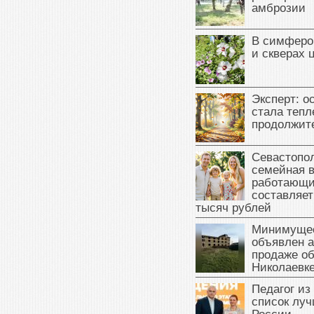
амброзии
В симферо
и скверах 
Эксперт: о
стала тепл
продолжит
Севастопол
семейная 
работающи
составляет
тысяч рублей
Минимущес
объявлен а
продаже об
Николаевк
Педагог из
список луч