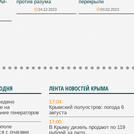
Ай-
против разума
перекрыли
24.12.2023
03.02.2023
ГОДНЯ
ЛЕНТА НОВОСТЕЙ КРЫМА
ведено
17:04
е на
Крымский полуостров: погода 6
ние генераторов
августа
17:00
поле
В Крыму дизель продают по 119
я с очагами
рублей за литр