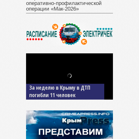
оперативно‑профилактической
операции «Мак‑2026»
В Джанкое водитель ВАЗа
сбил двух детей на «зебре»