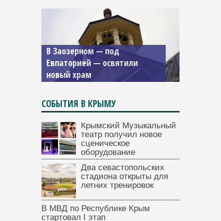
Мужской монастырь Косьмы
и Дамиана в Крыму вновь
открыт для посещения
СОБЫТИЯ В КРЫМУ
Крымский Музыкальный
театр получил новое
сценическое
оборудование
Два севастопольских
стадиона открыты для
летних тренировок
В МВД по Республике Крым
стартовал I этап