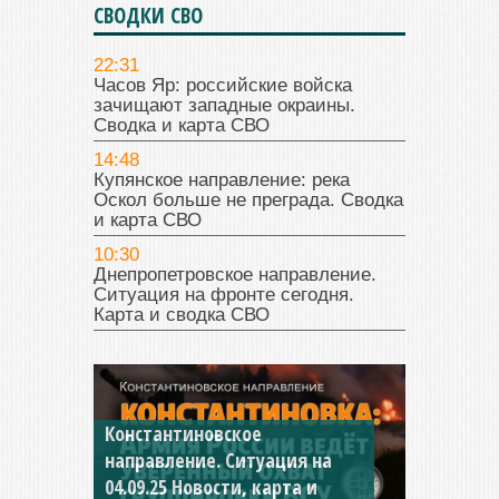
СВОДКИ СВО
22:31
Часов Яр: российские войска
зачищают западные окраины.
Сводка и карта СВО
14:48
Купянское направление: река
Оскол больше не преграда. Сводка
и карта СВО
10:30
Днепропетровское направление.
Ситуация на фронте сегодня.
Карта и сводка СВО
Константиновское
Купянское направление. Что
направление. Ситуация на
происходит на самом деле?
04.09.25 Новости, карта и
Новости СВО. Карта и сводка