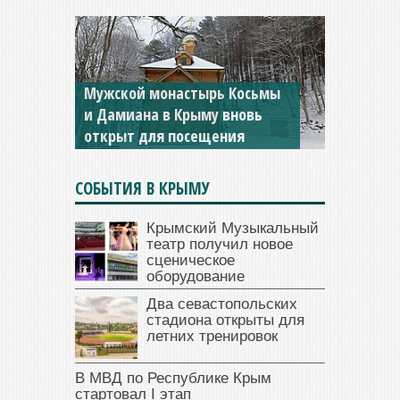
Мужской монастырь Косьмы
и Дамиана в Крыму вновь
«Новый Херсонес»: здесь
открыт для посещения
наши корни
СОБЫТИЯ В КРЫМУ
Крымский Музыкальный
театр получил новое
сценическое
оборудование
Два севастопольских
стадиона открыты для
летних тренировок
В МВД по Республике Крым
стартовал I этап