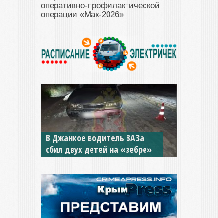
оперативно‑профилактической
операции «Мак‑2026»
В Крыму разбираются с ДТП, в
В Джанкое водитель ВАЗа
котором погибли двое детей
сбил двух детей на «зебре»
и взрослый