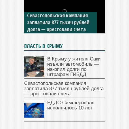
Севастопольская компания
заплатила 877 тысяч рублей
ЕДДС Симферополя
долга — арестовали счета
исполнилось 10 лет
ВЛАСТЬ В КРЫМУ
В Крыму у жителя Саки
изъяли автомобиль —
накопил долги по
штрафам ГИБДД
Севастопольская компания
заплатила 877 тысяч рублей долга
— арестовали счета
ЕДДС Симферополя
исполнилось 10 лет