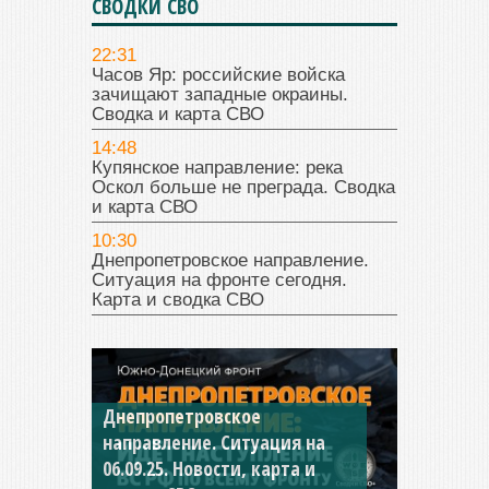
СВОДКИ СВО
22:31
Часов Яр: российские войска
зачищают западные окраины.
Сводка и карта СВО
14:48
Купянское направление: река
Оскол больше не преграда. Сводка
и карта СВО
10:30
Днепропетровское направление.
Ситуация на фронте сегодня.
Карта и сводка СВО
Днепропетровское
Константиновское
направление. Ситуация на
направление. Ситуация на
06.09.25. Новости, карта и
04.09.25 Новости, карта и