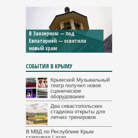
В Заозерном — под
Мужской монастырь Косьмы
Евпаторией — освятили
и Дамиана в Крыму вновь
новый храм
открыт для посещения
СОБЫТИЯ В КРЫМУ
Крымский Музыкальный
театр получил новое
сценическое
оборудование
Два севастопольских
стадиона открыты для
летних тренировок
В МВД по Республике Крым
стартовал I этап