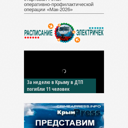
оперативно‑профилактической
операции «Мак‑2026»
За неделю в Крыму в ДТП
В Джанкое водитель ВАЗа
погибли 11 человек
сбил двух детей на «зебре»