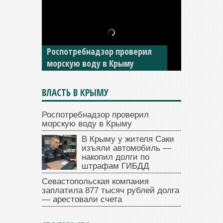
В Крыму у жителя Саки
изъяли автомобиль —
Роспотребнадзор проверил
накопил долги по штрафам
морскую воду в Крыму
ГИБДД
ВЛАСТЬ В КРЫМУ
Роспотребнадзор проверил
морскую воду в Крыму
В Крыму у жителя Саки
изъяли автомобиль —
накопил долги по
штрафам ГИБДД
Севастопольская компания
заплатила 877 тысяч рублей долга
— арестовали счета