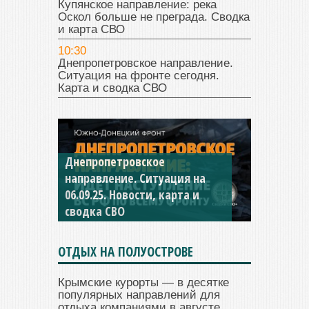
Купянское направление: река
Оскол больше не преграда. Сводка
и карта СВО
10:30
Днепропетровское направление.
Ситуация на фронте сегодня.
Карта и сводка СВО
Днепропетровское
Константиновское
направление. Ситуация на
направление. Ситуация на
06.09.25. Новости, карта и
04.09.25 Новости, карта и
сводка СВО
сводка СВО
ОТДЫХ НА ПОЛУОСТРОВЕ
Крымские курорты — в десятке
популярных направлений для
отдыха компаниями в августе