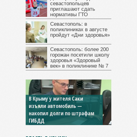
севастопольцев
приглашают сдать
нормативы ГТО
Севастополь: в
поликлиниках в августе
пройдут «Дни здоровья»
Севастополь: более 200
горожан посетили школу
здоровья «Здоровый
век» в поликлинике № 7
В Крыму у жителя Саки
изъяли автомобиль —
Севастопольская компания
накопил долги по штрафам
заплатила 877 тысяч рублей
ГИБДД
долга — арестовали счета