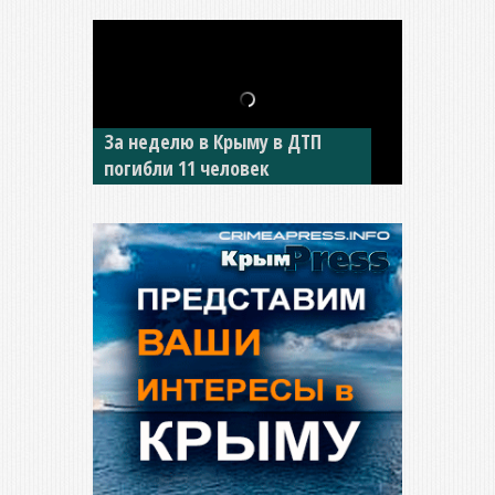
За неделю в Крыму в ДТП
В Джанкое водитель ВАЗа
погибли 11 человек
сбил двух детей на «зебре»