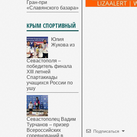
Гран-при
«Славянского базара»
КРЫМ СПОРТИВНЫЙ
Юлия
Жукова из
Севастополя –
победитель финала
XIII летней
Спартакиады
учащихся России по
ушу
Севастополец Вадим
Турчанов – призер
Всероссийских
Подписаться
соревнований в