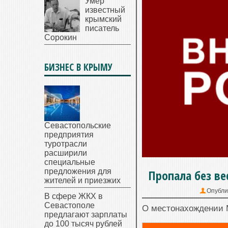
Умер
известный
крымский
писатель
Сорокин
БИЗНЕС В КРЫМУ
Севастопольские
предприятия
туротрасли
расширили
специальные
предложения для
Пропала без в
жителей и приезжих
Опубли
В сфере ЖКХ в
Севастополе
О местонахождении М
предлагают зарплаты
до 100 тысяч рублей