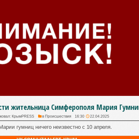
ести жительница Симферополя Мария Гумни
ковал:
КрымPRESS
в
Происшествия
16:30
22.04.2025
арии гумниц ничего неизвестно с 10 апреля.