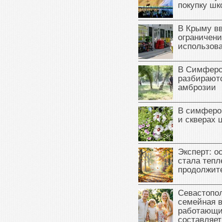
покупку ш
В Крыму в
ограничени
использова
В Симферо
разбираютс
амброзии
В симферо
и скверах 
Эксперт: о
стала тепл
продолжит
Севастопол
семейная 
работающи
составляет