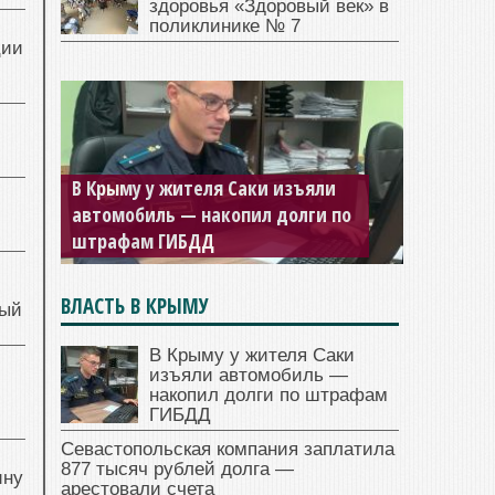
здоровья «Здоровый век» в
поликлинике № 7
ции
В Крыму у жителя Саки изъяли
Севастопольская компания
автомобиль — накопил долги по
заплатила 877 тысяч рублей
штрафам ГИБДД
долга — арестовали счета
ВЛАСТЬ В КРЫМУ
ный
В Крыму у жителя Саки
изъяли автомобиль —
й
накопил долги по штрафам
ГИБДД
Севастопольская компания заплатила
877 тысяч рублей долга —
ину
арестовали счета