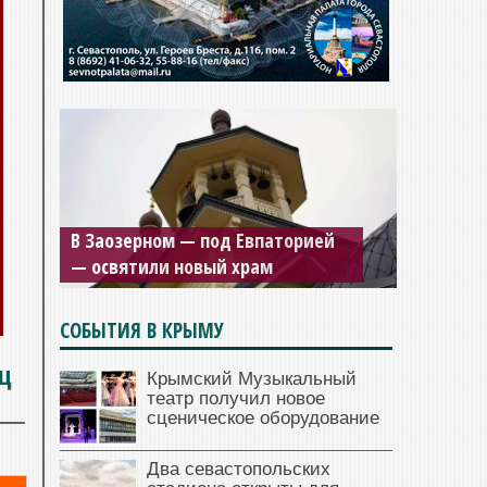
Мужской монастырь Косьмы и
В Заозерном — под Евпаторией
Дамиана в Крыму вновь открыт
— освятили новый храм
для посещения
СОБЫТИЯ В КРЫМУ
ц
Крымский Музыкальный
театр получил новое
сценическое оборудование
Два севастопольских