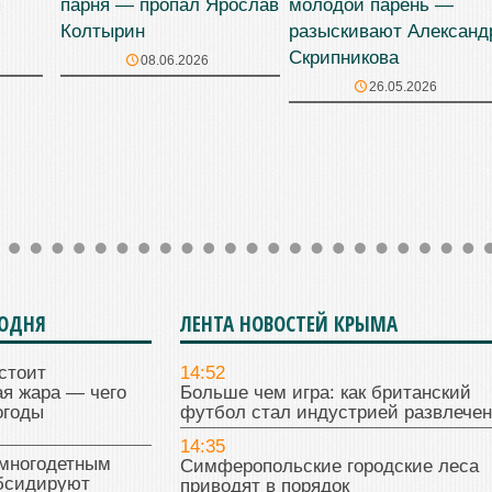
я
парня — пропал Ярослав
молодой парень —
Колтырин
разыскивают Александ
Скрипникова
08.06.2026
26.05.2026
ГОДНЯ
ЛЕНТА НОВОСТЕЙ КРЫМА
стоит
14:52
я жара — чего
Больше чем игра: как британский
огоды
футбол стал индустрией развлече
14:35
многодетным
Симферопольские городские леса
бсидируют
приводят в порядок