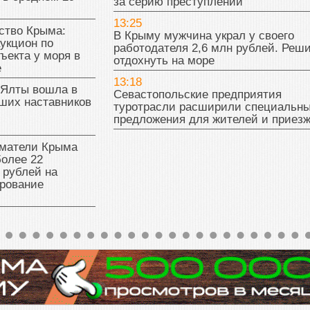
за серию преступлений
13:25
тво Крыма:
В Крыму мужчина украл у своего
укцион по
работодателя 2,6 млн рублей. Реш
ъекта у моря в
отдохнуть на море
е
13:18
 Ялты вошла в
Севастопольские предприятия
ших наставников
туротрасли расширили специальн
предложения для жителей и приез
матели Крыма
олее 22
 рублей на
рование