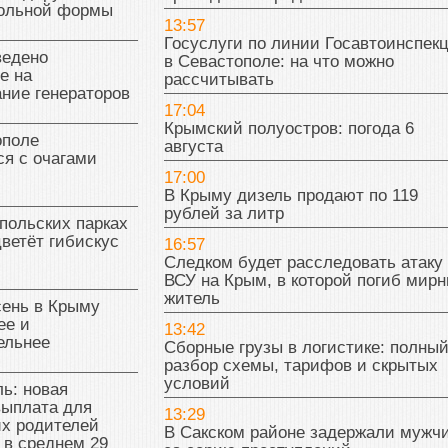
кольной формы
13:57
Госуслуги по линии Госавтоинспек
ведено
в Севастополе: на что можно
е на
рассчитывать
ние генераторов
17:04
Крымский полуостров: погода 6
поле
августа
я с очагами
17:00
В Крыму дизель продают по 119
рублей за литр
польских парках
цветёт гибискус
16:57
Следком будет расследовать атаку
ВСУ на Крым, в которой погиб мир
житель
сень в Крыму
ее и
13:42
ельнее
Сборные грузы в логистике: полны
разбор схемы, тарифов и скрытых
условий
ь: новая
выплата для
13:29
х родителей
В Сакском районе задержали мужч
 в среднем 29