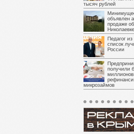
тысяч рублей
Минимущес
объявлен а
продаже об
Николаевк
Педагог из
список луч
России
Предприни
получили б
миллионов
рефинанси
микрозаймов