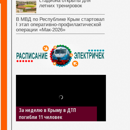
стадиона открыты для
летних тренировок
В МВД по Республике Крым стартовал
I этап оперативно‑профилактической
операции «Мак‑2026»
За неделю в Крыму в ДТП
В Джанкое водитель ВАЗа сбил
погибли 11 человек
двух детей на «зебре»