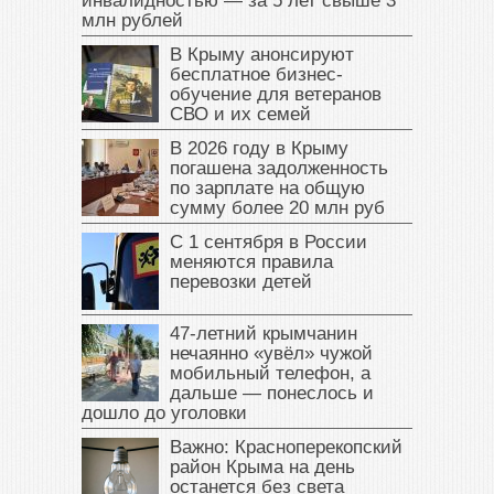
инвалидностью — за 5 лет свыше 3
млн рублей
В Крыму анонсируют
бесплатное бизнес-
обучение для ветеранов
СВО и их семей
В 2026 году в Крыму
погашена задолженность
по зарплате на общую
сумму более 20 млн руб
С 1 сентября в России
меняются правила
перевозки детей
47‑летний крымчанин
нечаянно «увёл» чужой
мобильный телефон, а
дальше — понеслось и
дошло до уголовки
Важно: Красноперекопский
район Крыма на день
останется без света