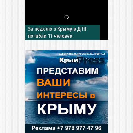
В Джанкое водитель ВАЗа
сбил двух детей на «зебре»