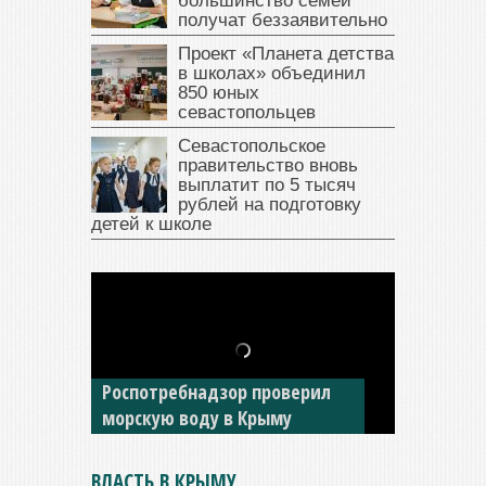
большинство семей
получат беззаявительно
Проект «Планета детства
в школах» объединил
850 юных
севастопольцев
Севастопольское
правительство вновь
выплатит по 5 тысяч
рублей на подготовку
детей к школе
В Крыму у жителя Саки
изъяли автомобиль —
накопил долги по штрафам
ГИБДД
ВЛАСТЬ В КРЫМУ