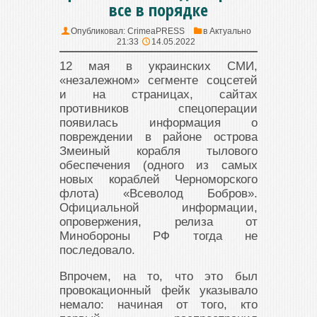
все в порядке
Опубликовал:
CrimeaPRESS
в
Актуально
21:33
14.05.2022
12 мая в украинских СМИ,
«незалежном» сегменте соцсетей
и на страницах, сайтах
противников спецоперации
появилась информация о
повреждении в районе острова
Змеиный корабля тылового
обеспечения (одного из самых
новых кораблей Черноморского
флота) «Всеволод Бобров».
Официальной информации,
опровержения, релиза от
Минобороны РФ тогда не
последовало.
Впрочем, на то, что это был
провокационный фейк указывало
немало: начиная от того, кто