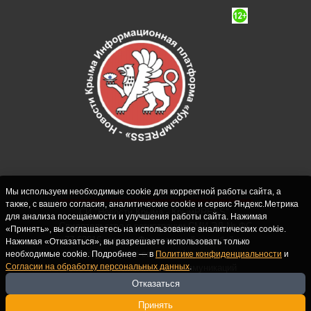
Мы используем необходимые cookie для корректной работы сайта, а
также, с вашего согласия, аналитические cookie и сервис Яндекс.Метрика
СИ "Новости Крыма - КрымPRESS".
для анализа посещаемости и улучшения работы сайта. Нажимая
Свидетельство о регистрации СМИ ЭЛ № ФС
«Принять», вы соглашаетесь на использование аналитических cookie.
77-62916 выдано Федеральной службой по
Нажимая «Отказаться», вы разрешаете использовать только
надзору в сфере связи, информационных
необходимые cookie. Подробнее — в
Политике конфиденциальности
и
Согласии на обработку персональных данных
.
технологий и массовых коммуникаций
(Роскомнадзор) 10.09.2015. Учредитель и
Отказаться
главный редактор: Крутских С.М. Почта:
Принять
crimearfinfo@yandex.ru. Телефон Редакции: