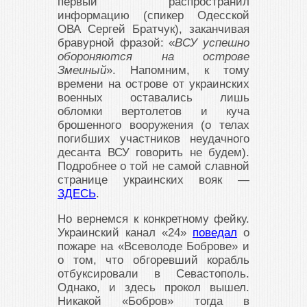
первый распространил
информацию (спикер Одесской
ОВА Сергей Братчук), заканчивая
бравурной фразой: «
ВСУ успешно
обороняются на острове
Змеиный
». Напомним, к тому
времени на острове от украинских
военных оставались лишь
обломки вертолетов и куча
брошенного вооружения (о телах
погибших участников неудачного
десанта ВСУ говорить не будем).
Подробнее о той не самой славной
странице украинских вояк —
ЗДЕСЬ
.
Но вернемся к конкретному фейку.
Украинский канал «24»
поведал
о
пожаре на «Всеволоде Боброве» и
о том, что обгоревший корабль
отбуксировали в Севастополь.
Однако, и здесь прокол вышел.
Никакой «Бобров» тогда в