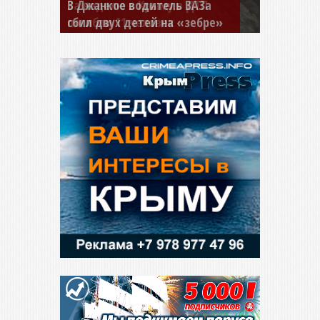
В Джанкое водитель ВАЗа
сбил двух детей на «зебре»