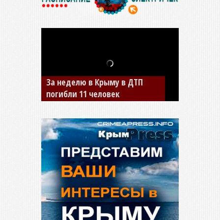
За неделю в Крыму в ДТП
В Джанкое водитель ВАЗа
погибли 11 человек
сбил двух детей на «зебре»