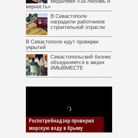
медалями «За любовь и
верность»
В Севастополе
наградили работников
строительной отрасли
В Севастополе идут проверки
укрытий
Севастопольский бизнес
объединяется в акции
#МЫВМЕСТЕ
В Крыму у жителя Саки
изъяли автомобиль —
Роспотребнадзор проверил
накопил долги по штрафам
морскую воду в Крыму
ГИБДД