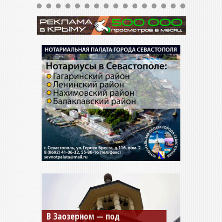
В Заозерном — под
Мужской монастырь Косьмы