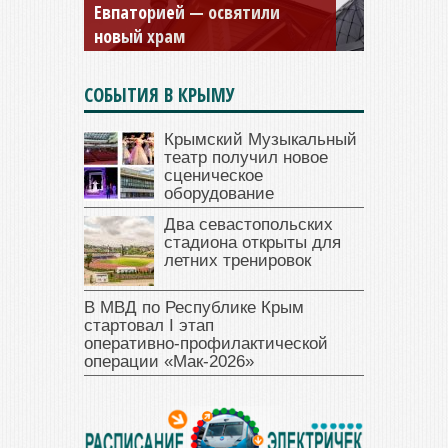
Евпаторией — освятили
и Дамиана в Крыму вновь
новый храм
открыт для посещения
СОБЫТИЯ В КРЫМУ
Крымский Музыкальный
театр получил новое
сценическое
оборудование
Два севастопольских
стадиона открыты для
летних тренировок
В МВД по Республике Крым
стартовал I этап
оперативно‑профилактической
операции «Мак‑2026»