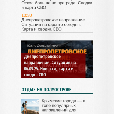
Оскол больше не преграда. Сводка
и карта СВО
10:30
Днепропетровское направление.
Ситуация на фронте сегодня.
Карта и сводка СВО
Днепропетровское
Константиновское
направление. Ситуация на
направление. Ситуация на
06.09.25. Новости, карта и
04.09.25 Новости, карта и
сводка СВО
сводка СВО
ОТДЫХ НА ПОЛУОСТРОВЕ
Крымские города — в
топе популярных
направлений для