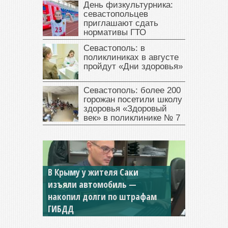
День физкультурника:
севастопольцев
приглашают сдать
нормативы ГТО
Севастополь: в
поликлиниках в августе
пройдут «Дни здоровья»
Севастополь: более 200
горожан посетили школу
здоровья «Здоровый
век» в поликлинике № 7
В Крыму у жителя Саки
изъяли автомобиль —
Севастопольская компания
накопил долги по штрафам
заплатила 877 тысяч рублей
ГИБДД
долга — арестовали счета