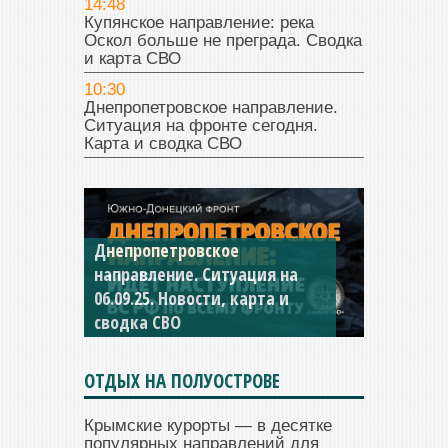
14:48
Купянское направление: река
Оскол больше не преграда. Сводка
и карта СВО
10:30
Днепропетровское направление.
Ситуация на фронте сегодня.
Карта и сводка СВО
Днепропетровское
Константиновское
направление. Ситуация на
направление. Ситуация на
06.09.25. Новости, карта и
04.09.25 Новости, карта и
сводка СВО
сводка СВО
ОТДЫХ НА ПОЛУОСТРОВЕ
Крымские курорты — в десятке
популярных направлений для