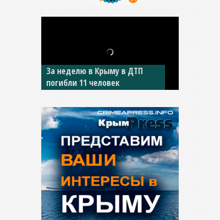
За неделю в Крыму в ДТП
В Джанкое водитель ВАЗа
погибли 11 человек
сбил двух детей на «зебре»