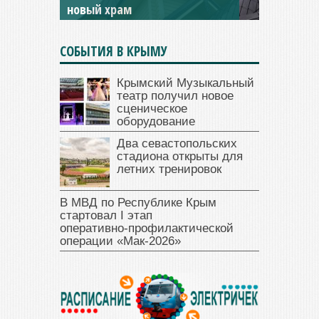
новый храм
открыт для посещения
СОБЫТИЯ В КРЫМУ
Крымский Музыкальный
театр получил новое
сценическое
оборудование
Два севастопольских
стадиона открыты для
летних тренировок
В МВД по Республике Крым
стартовал I этап
оперативно‑профилактической
операции «Мак‑2026»