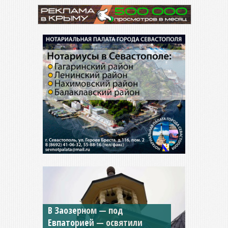
В Заозерном — под
Мужской монастырь Косьмы
Евпаторией — освятили
и Дамиана в Крыму вновь