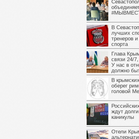
Севастопо
объединяет
#МЫВМЕС
В Севасто
лучших сп
тренеров и
спорта
Глава Крым
связи 24/7,
У нас в от
должно быт
В крымских
оберег рим
головой М
Российски
ждут долги
каникулы
Отели Кры
альтернат