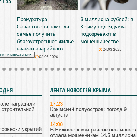
яч за
Прокуратура
3 миллиона рублей: в
Севастополя помогла
Крыму подрядчика
семье получить
подозревают в
благоустроенное жилье
мошенничестве
взамен аварийного
24.03.2026
РЫМА И СЕВАСТОПОЛЯ
08.06.2026
ГОДНЯ
ЛЕНТА НОВОСТЕЙ КРЫМА
поле наградили
17:23
 строительной
Крымский полуостров: погода 9
августа
14:08
проверки укрытий
В Нижнегорском районе пенсионерк
отдала мошенникам 14,5 миллиона