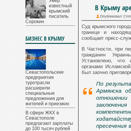
Умер
В Крыму аре
известный
крымский
писатель
Опубликовал:
Cri
Сорокин
Суд крымского город
границе и находящ
БИЗНЕС В КРЫМУ
сообщает пресс-служ
В Частности, при п
гражданин Украин
Установлено, что 
органами Исламской
Севастопольские
был заочно приговор
предприятия
туротрасли
По результа
расширили
Армянска о
специальные
отношении
предложения для
жителей и приезжих
заключени
компетентны
В сфере ЖКХ в
Севастополе
ходатайству
предлагают зарплаты
пресечения 
до 100 тысяч рублей