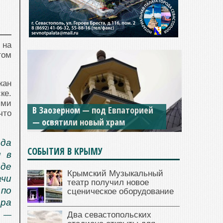
 на
том
жан
ке.
ыми
В Заозерном — под Евпаторией
что
— освятили новый храм
ода
СОБЫТИЯ В КРЫМУ
и в
де
Крымский Музыкальный
чи
театр получил новое
 по
сценическое оборудование
ера
Два севастопольских
, —