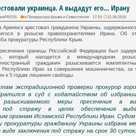
стовали украинца. А выдадут его… Ирану
meaPRESS
в
Прокуратура Крыма и Севастополя
17:53
21.09.2016
а Армянск арестовал гражданина Украины, задержанного
егося в розыске правоохранителями Ирана. Об э
ба прокуратуры Республики Крым.
ересечении границы Российской Федерации был задер
ы, который находится в международном розыс
иностранный гражданин разыскивается компетентн
 Республики Иран за совершение мошенничества, за 
ен к 5 годам лишения свободы.
там экстрадиционной проверки прокурор гор
братился в суд с ходатайством об избрани
 разыскиваемого меры пресечения в ви
я под стражу в целях обеспечения выда
м органам Исламской Республики Иран. Судом
 прокуратуры гражданину Украины избрана м
в виде заключения под стражу на срок 30 суток