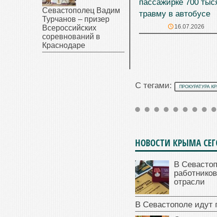
пассажирке 700 тыс
Севастополец Вадим
травму в автобусе
Турчанов – призер
16.07.2026
Всероссийских
соревнований в
Краснодаре
С тегами:
ПРОКУРАТУРА К
НОВОСТИ КРЫМА СЕ
В Севасто
работников
отрасли
В Севастополе идут 