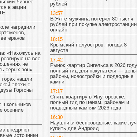
льский бизнес
рублей
ся в акции
ТЕ
13:57
В Ялте мужчина потерял 80 тысяч
рублей при покупке электростанции
поле наградили
онлайн
ортсменов,
 ветеранов
18:15
Крымский полуостров: погода 8
августа
а: «Нахожусь на
 реагирую на все.
17:42
ношениях не
Рынок квартир Энгельса в 2026 году
ь серых зон»
полный гид для покупателя — цены
районы, новостройки и подводные
 горах нашли
камни
ской эпохи с
едузы Горгоны
17:17
Снять квартиру в Ялуторовске:
полный гид по ценам, районам и
х школьников
подводным камням 2026 года
е осенние
16:30
Наушники беспроводные: какие лу
купить для Андроид
ма внедряют
ивные источники