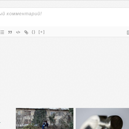
{}
[+]
т