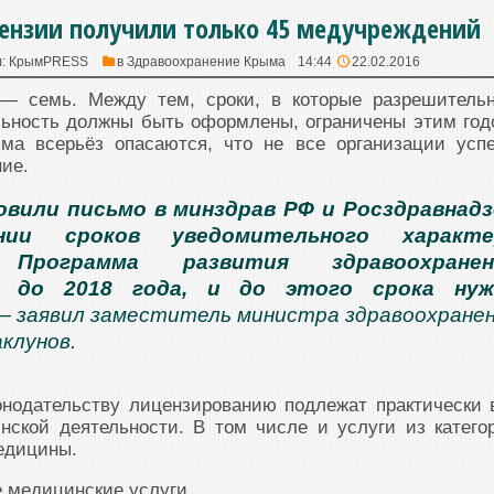
ензии получили только 45 медучреждений
л:
КрымPRESS
в
Здравоохранение Крыма
14:44
22.02.2016
— семь. Между тем, сроки, в которые разрешитель
льность должны быть оформлены, ограничены этим год
ма всерьёз опасаются, что не все организации усп
ие.
вили письмо в минздрав РФ и Росздравнад
нии сроков уведомительного характе
. Программа развития здравоохранен
а до 2018 года, и до этого срока нуж
 — заявил заместитель министра здравоохране
клунов.
онодательству лицензированию подлежат практически 
нской деятельности. В том числе и услуги из катего
едицины.
 медицинские услуги.