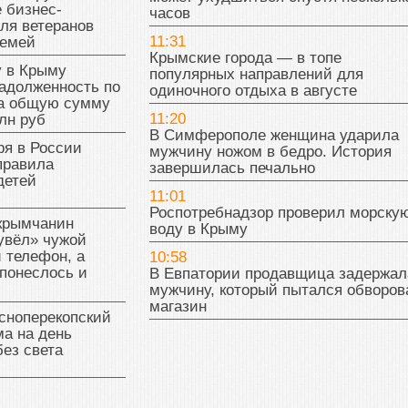
 бизнес-
часов
ля ветеранов
11:31
семей
Крымские города — в топе
у в Крыму
популярных направлений для
адолженность по
одиночного отдыха в августе
на общую сумму
11:20
лн руб
В Симферополе женщина ударила
ря в России
мужчину ножом в бедро. История
правила
завершилась печально
детей
11:01
Роспотребнадзор проверил морску
 крымчанин
воду в Крыму
увёл» чужой
 телефон, а
10:58
понеслось и
В Евпатории продавщица задержал
мужчину, который пытался обворов
магазин
сноперекопский
а на день
без света