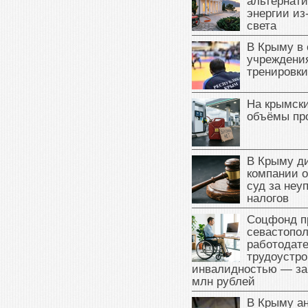
альтернат
энергии из
света
В Крыму в
учреждени
тренировки
На крымск
объёмы пр
В Крыму д
компании 
суд за неу
налогов
Соцфонд п
севастопо
работодате
трудоустро
инвалидностью — за
млн рублей
В Крыму а