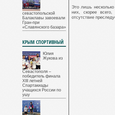
Это лишь несколько
них, скорее всего
севастопольской
отсутствие преследуе
Балаклавы завоевали
Гран-при
«Славянского базара»
КРЫМ СПОРТИВНЫЙ
Юлия
Жукова из
Севастополя –
победитель финала
XIII летней
Спартакиады
учащихся России по
ушу