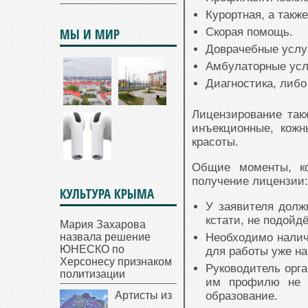
Курортная, а такж
МЫ И МИР
Скорая помощь.
Доврачебные услу
Амбулаторные усл
Диагностика, либо
Лицензирование так
инъекционные, кожн
красоты.
Общие моменты, ко
получение лицензии:
КУЛЬТУРА КРЫМА
У заявителя долж
кстати, не подойдё
Мария Захарова
назвала решение
Необходимо налич
ЮНЕСКО по
для работы уже на
Херсонесу признаком
Руководитель орг
политизации
им профилю не м
Артисты из
образование.