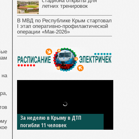
стадиона открыты для
летних тренировок
В МВД по Республике Крым стартовал
I этап оперативно‑профилактической
операции «Мак‑2026»
бые
нам
 на
ра,
тов
За неделю в Крыму в ДТП
ому
погибли 11 человек
кое