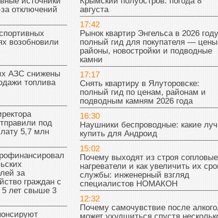
ивные источники
Крымский полуостров: погода 8
-за отключений
августа
17:42
 спортивных
Рынок квартир Энгельса в 2026 году
ях возобновили
полный гид для покупателя — цены
районы, новостройки и подводные
камни
их АЗС снижены
17:17
одажи топлива
Снять квартиру в Ялуторовске:
полный гид по ценам, районам и
подводным камням 2026 года
иректора
16:30
отправили под
Наушники беспроводные: какие лу
плату 5,7 млн
купить для Андроид
15:02
рофинансировал
Почему выходят из строя сопловые
льских
нагреватели и как увеличить их сро
лей за
службы: инженерный взгляд
йство граждан с
специалистов НОМАКОН
 5 лет свыше 3
12:32
Почему самочувствие после алкого
нонсируют
может ухудшиться спустя нескольк