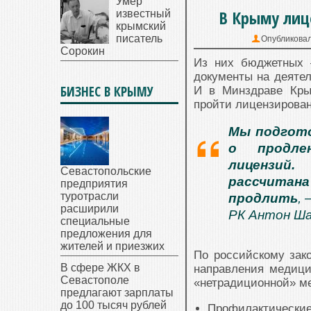
Умер
В Крыму лиц
известный
крымский
писатель
Опубликова
Сорокин
Из них бюджетных 
документы на деяте
БИЗНЕС В КРЫМУ
И в Минздраве Кры
пройти лицензирован
Мы подгото
о продле
лицензий
Севастопольские
рассчитан
предприятия
туротрасли
продлить
,
расширили
РК Антон Ша
специальные
предложения для
жителей и приезжих
По российскому зак
В сфере ЖКХ в
направления медици
Севастополе
«нетрадиционной» м
предлагают зарплаты
до 100 тысяч рублей
Профилактические