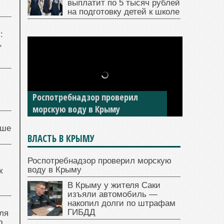
выплатит по 5 тысяч рублей
на подготовку детей к школе
:
,
Роспотребнадзор проверил
морскую воду в Крыму
чше
ВЛАСТЬ В КРЫМУ
Роспотребнадзор проверил морскую
воду в Крыму
к
В Крыму у жителя Саки
изъяли автомобиль —
накопил долги по штрафам
ГИБДД
ля
о