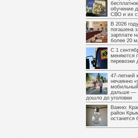
бесплатное
обучение д
СВО и их 
В 2026 год
погашена з
зарплате 
более 20 м
С 1 сентяб
меняются 
перевозки 
47‑летний
нечаянно «
мобильный
дальше — 
дошло до уголовки
Важно: Кра
район Крым
останется 