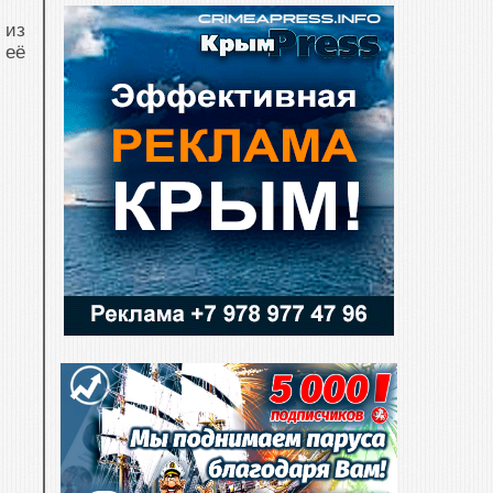
 из
 её