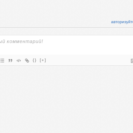
авторизуйт
{}
[+]