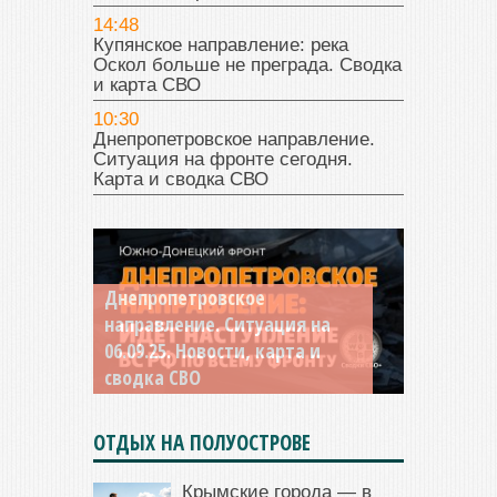
14:48
Купянское направление: река
Оскол больше не преграда. Сводка
и карта СВО
10:30
Днепропетровское направление.
Ситуация на фронте сегодня.
Карта и сводка СВО
Днепропетровское
Константиновское
направление. Ситуация на
направление. Ситуация на
06.09.25. Новости, карта и
04.09.25 Новости, карта и
сводка СВО
сводка СВО
ОТДЫХ НА ПОЛУОСТРОВЕ
Крымские города — в