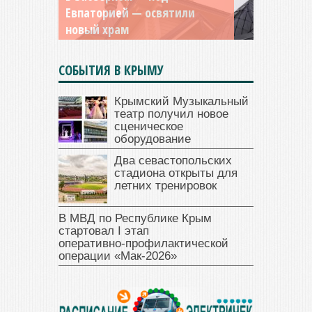
Евпаторией — освятили
и Дамиана в Крыму вновь
новый храм
открыт для посещения
СОБЫТИЯ В КРЫМУ
Крымский Музыкальный
театр получил новое
сценическое
оборудование
Два севастопольских
стадиона открыты для
летних тренировок
В МВД по Республике Крым
стартовал I этап
оперативно‑профилактической
операции «Мак‑2026»