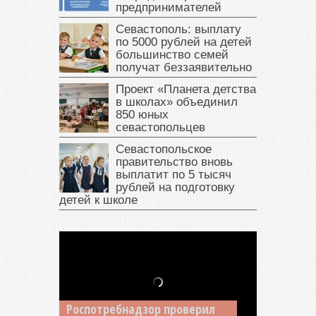
предпринимателей
Севастополь: выплату
по 5000 рублей на детей
большинство семей
получат беззаявительно
Проект «Планета детства
в школах» объединил
850 юных
севастопольцев
Севастопольское
правительство вновь
выплатит по 5 тысяч
рублей на подготовку
детей к школе
В Крыму у жителя Саки
изъяли автомобиль —
Роспотребнадзор проверил
накопил долги по штрафам