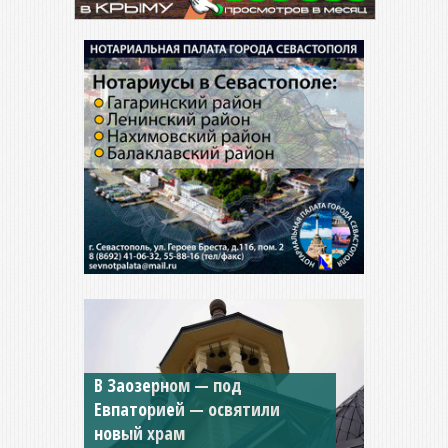
В Заозерном — под
Мужской монастырь Косьмы
Евпаторией — освятили
и Дамиана в Крыму вновь
новый храм
открыт для посещения