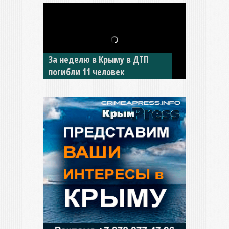
За неделю в Крыму в ДТП
В Джанкое водитель ВАЗа
погибли 11 человек
сбил двух детей на «зебре»