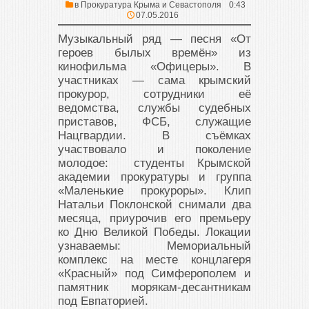
в
Прокуратура Крыма и Севастополя
0:43
07.05.2016
Музыкальный ряд — песня «От
героев былых времён» из
кинофильма «Офицеры». В
участниках — сама крымский
прокурор, сотрудники её
ведомства, службы судебных
приставов, ФСБ, служащие
Нацгвардии. В съёмках
участвовало и поколение
молодое: студенты Крымской
академии прокуратуры и группа
«Маленькие прокуроры». Клип
Натальи Поклонской снимали два
месяца, приурочив его премьеру
ко Дню Великой Победы. Локации
узнаваемы: Мемориальный
комплекс на месте концлагеря
«Красный» под Симферополем и
памятник морякам-десантникам
под Евпаторией.