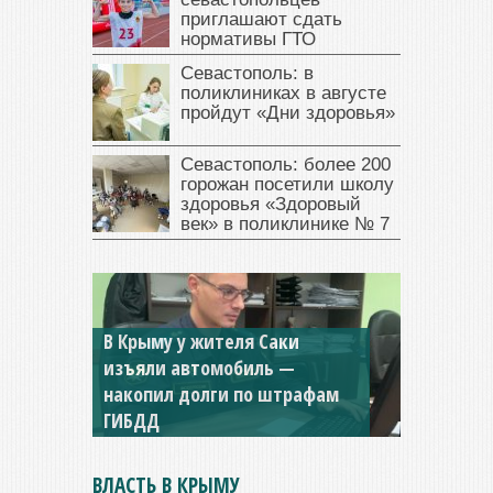
приглашают сдать
нормативы ГТО
Севастополь: в
поликлиниках в августе
пройдут «Дни здоровья»
Севастополь: более 200
горожан посетили школу
здоровья «Здоровый
век» в поликлинике № 7
В Крыму у жителя Саки
изъяли автомобиль —
Севастопольская компания
накопил долги по штрафам
заплатила 877 тысяч рублей
ГИБДД
долга — арестовали счета
ВЛАСТЬ В КРЫМУ