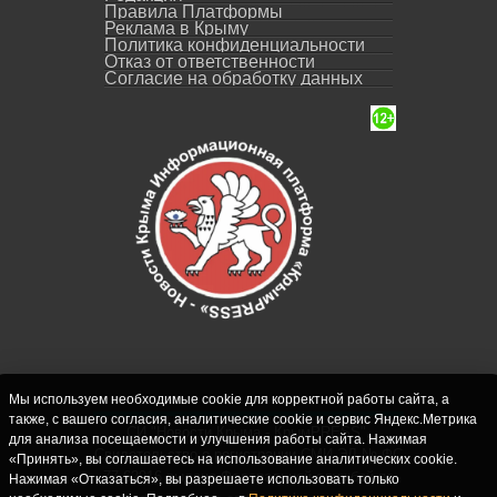
Правила Платформы
Реклама в Крыму
Политика конфиденциальности
Отказ от ответственности
Согласие на обработку данных
Мы используем необходимые cookie для корректной работы сайта, а
также, с вашего согласия, аналитические cookie и сервис Яндекс.Метрика
СИ "Новости Крыма - КрымPRESS".
для анализа посещаемости и улучшения работы сайта. Нажимая
Свидетельство о регистрации СМИ ЭЛ № ФС
«Принять», вы соглашаетесь на использование аналитических cookie.
77-62916 выдано Федеральной службой по
Нажимая «Отказаться», вы разрешаете использовать только