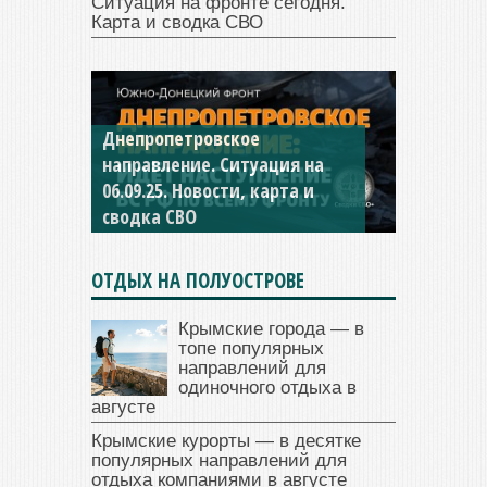
Ситуация на фронте сегодня.
Карта и сводка СВО
Днепропетровское
Константиновское
направление. Ситуация на
направление. Ситуация на
06.09.25. Новости, карта и
04.09.25 Новости, карта и
сводка СВО
сводка СВО
ОТДЫХ НА ПОЛУОСТРОВЕ
Крымские города — в
топе популярных
направлений для
одиночного отдыха в
августе
Крымские курорты — в десятке
популярных направлений для
отдыха компаниями в августе