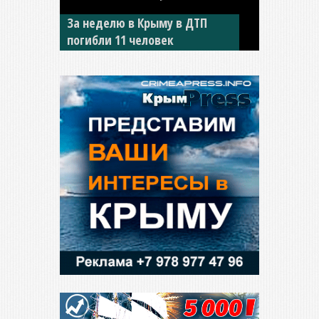
За неделю в Крыму в ДТП
В Джанкое водитель ВАЗа
погибли 11 человек
сбил двух детей на «зебре»