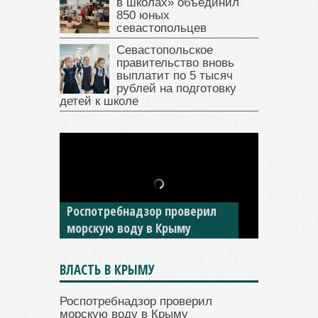
в школах» объединил
850 юных
севастопольцев
Севастопольское
правительство вновь
выплатит по 5 тысяч
рублей на подготовку
детей к школе
В Крыму у жителя Саки
изъяли автомобиль —
Роспотребнадзор проверил
накопил долги по штрафам
морскую воду в Крыму
ГИБДД
ВЛАСТЬ В КРЫМУ
Роспотребнадзор проверил
морскую воду в Крыму