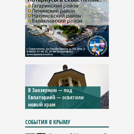
В Заозерном — под
Мужской монастырь Косьмы
Евпаторией — освятили
и Дамиана в Крыму вновь
новый храм
открыт для посещения
СОБЫТИЯ В КРЫМУ