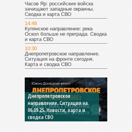
Часов Яр: российские войска
зачищают западные окраины.
Сводка и карта СВО
14:48
Купянское направление: река
Оскол больше не преграда. Сводка
и карта СВО
10:30
Днепропетровское направление.
Ситуация на фронте сегодня.
Карта и сводка СВО
Днепропетровское
Константиновское
направление. Ситуация на
направление. Ситуация на
06.09.25. Новости, карта и
04.09.25 Новости, карта и
сводка СВО
сводка СВО