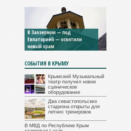
В Заозерном — под
Мужской монастырь Косьмы
Евпаторией — освятили
и Дамиана в Крыму вновь
новый храм
открыт для посещения
СОБЫТИЯ В КРЫМУ
Крымский Музыкальный
театр получил новое
сценическое
оборудование
Два севастопольских
стадиона открыты для
летних тренировок
В МВД по Республике Крым
стартовал I этап