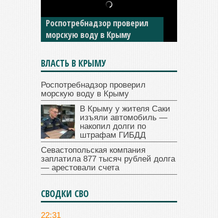
изъяли автомобиль —
Роспотребнадзор проверил
накопил долги по штрафам
морскую воду в Крыму
ГИБДД
ВЛАСТЬ В КРЫМУ
Роспотребнадзор проверил
морскую воду в Крыму
В Крыму у жителя Саки
изъяли автомобиль —
накопил долги по
штрафам ГИБДД
Севастопольская компания
заплатила 877 тысяч рублей долга
— арестовали счета
СВОДКИ СВО
22:31