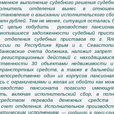
еменное выполнение судебного решения судеб
сполнитель отделения вынес в отношен
становление о взыскании исполнительского сб
 млн рублей. Тем не менее, ситуация осталась 
 С целью побудить руководство пансиона
акопившиеся задолженности судебный прист
ь отделения судебных приставов по г. Ял
ссии по Республике Крым и г. Севастопо
банковские счета должника, наложил запрет
 регистрационных действий с находящимис
ственности 30 объектами недвижимости и
транспортных средств, а также в дальней
непосредственно один из корпусов пансиона
ь с ограничениями и желая их обойти как мо
уководство пансионата погасило имеющую
сть, включая исполнительский сбор, в пол
средством перевода денежных средств 
 счет отделения. Исполнительное производс
актическим исполнением
, — сообщили в пресс-слу