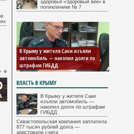
здоровья «Здоровый век» в
поликлинике № 7
ые
жих
В Крыму у жителя Саки изъяли
Севастопольская компания
автомобиль — накопил долги по
заплатила 877 тысяч рублей
штрафам ГИБДД
долга — арестовали счета
ВЛАСТЬ В КРЫМУ
В Крыму у жителя Саки
изъяли автомобиль —
накопил долги по штрафам
ГИБДД
Севастопольская компания заплатила
877 тысяч рублей долга —
арестовали счета