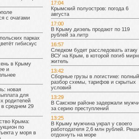
17:04
Крымский полуостров: погода 6
поле
августа
я с очагами
17:00
В Крыму дизель продают по 119
рублей за литр
польских парках
цветёт гибискус
16:57
Следком будет расследовать атаку
ВСУ на Крым, в которой погиб мир
житель
сень в Крыму
ее и
13:42
ельнее
Сборные грузы в логистике: полны
разбор схемы, тарифов и скрытых
условий
ь: новая
выплата для
13:29
х родителей
В Сакском районе задержали мужч
 в среднем 29
за серию преступлений
13:25
тво Крыма:
В Крыму мужчина украл у своего
укцион по
работодателя 2,6 млн рублей. Реш
ъекта у моря в
отдохнуть на море
е