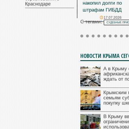
накопил долги по
Краснодаре
штрафам ГИБДД
17.07.2026
С тегами:
СУДЕБНЫЕ ПРИ
НОВОСТИ КРЫМА СЕ
А в Крыму 
африканска
ждать от п
Крымским 
семьям су
покупку ш
В Крыму в
ограничени
использова