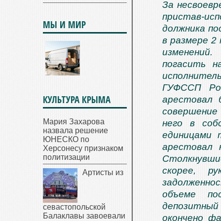
За несвоевр
пристав-и
МЫ И МИР
должника по
в размере 2
изменений.
погасить н
исполнител
ГУФССП Ро
КУЛЬТУРА КРЫМА
арестовал 
совершение
Мария Захарова
него в соб
назвала решение
единицами 
ЮНЕСКО по
арестовал 
Херсонесу признаком
политизации
Столкнувшис
скорее, р
Артисты из
задолженно
объеме по
депозитный
севастопольской
Балаклавы завоевали
окончено ф