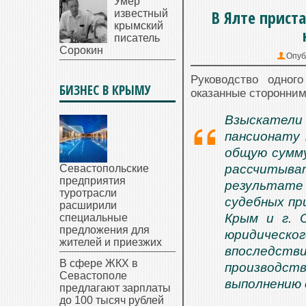
Умер
В Ялте прист
известный
крымский
писатель
Сорокин
Опуб
Руководство одног
БИЗНЕС В КРЫМУ
оказанные сторонним
Взыскатели
пансионату
общую сумму
рассчитыва
Севастопольские
предприятия
результате 
туротрасли
судебных пр
расширили
Крым и г. 
специальные
предложения для
юридическ
жителей и приезжих
впоследств
В сфере ЖКХ в
производств
Севастополе
выполнению 
предлагают зарплаты
до 100 тысяч рублей