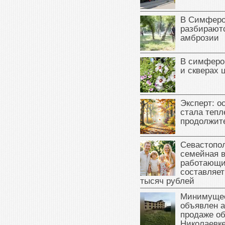
В Симферо
разбираютс
амброзии
В симферо
и скверах 
Эксперт: о
стала тепл
продолжит
Севастопол
семейная 
работающи
составляет
тысяч рублей
Минимущес
объявлен а
продаже об
Николаевк