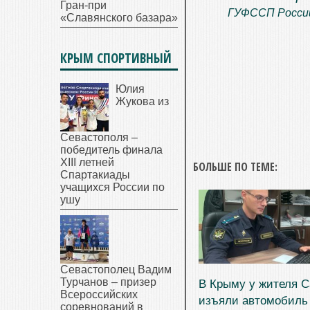
Гран-при
ГУФССП России
«Славянского базара»
КРЫМ СПОРТИВНЫЙ
Юлия
Жукова из
Севастополя –
победитель финала
XIII летней
БОЛЬШЕ ПО ТЕМЕ:
Спартакиады
учащихся России по
ушу
Севастополец Вадим
Турчанов – призер
В Крыму у жителя С
Всероссийских
изъяли автомобил
соревнований в