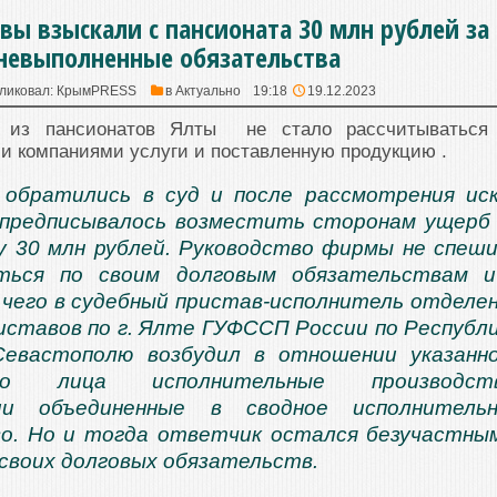
авы взыскали с пансионата 30 млн рублей за
невыполненные обязательства
ликовал:
КрымPRESS
в
Актуально
19:18
19.12.2023
о из пансионатов Ялты не стало рассчитываться
и компаниями услуги и поставленную продукцию .
 обратились в суд и после рассмотрения ис
 предписывалось возместить сторонам ущерб
 30 млн рублей. Руководство фирмы не спеш
ться по своим долговым обязательствам и
чего в судебный пристав-исполнитель отделе
иставов по г. Ялте ГУФССП России по Республ
Севастополю возбудил в отношении указанн
ого лица исполнительные производств
ии объединенные в сводное исполнительн
о. Но и тогда ответчик остался безучастны
своих долговых обязательств.