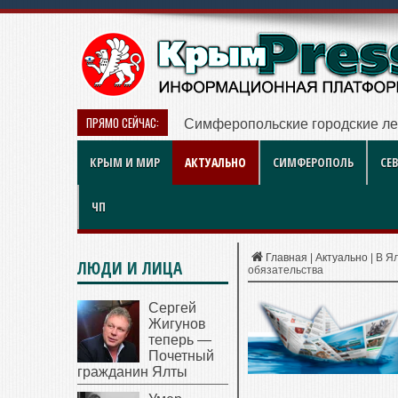
ПРЯМО СЕЙЧАС:
Симферопольские городские ле
КРЫМ И МИР
АКТУАЛЬНО
СИМФЕРОПОЛЬ
СЕ
ЧП
Главная
|
Актуально
|
В Я
ЛЮДИ И ЛИЦА
обязательства
Сергей
Жигунов
теперь —
Почетный
гражданин Ялты