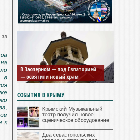
 за
ков
Мужской монастырь Косьмы и
 на
В Заозерном — под Евпаторией
Дамиана в Крыму вновь открыт
ило
— освятили новый храм
для посещения
 в
ния
ике
СОБЫТИЯ В КРЫМУ
ого
а,
Крымский Музыкальный
театр получил новое
ое
сценическое оборудование
м к
Два севастопольских