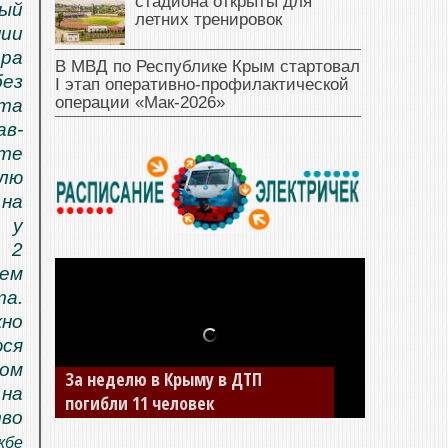
стадиона открыты для
ный
летних тренировок
ии
ора
В МВД по Республике Крым стартовал
без
I этап оперативно‑профилактической
операции «Мак‑2026»
та
ав-
те
лю
 на
я у
 2
шем
та.
жно
ся
ном
За неделю в Крыму в ДТП
В Джанкое водитель ВАЗа сбил
на
погибли 11 человек
двух детей на «зебре»
тво
жбе