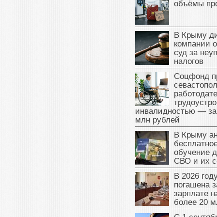
объёмы пр
В Крыму д
компании 
суд за неу
налогов
Соцфонд п
севастопо
работодате
трудоустро
инвалидностью — за
млн рублей
В Крыму а
бесплатное
обучение д
СВО и их 
В 2026 год
погашена з
зарплате 
более 20 м