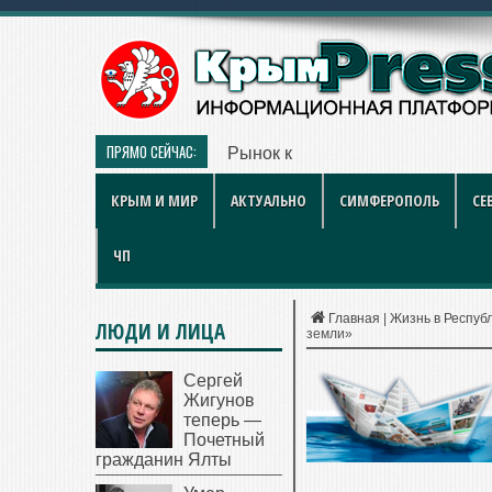
ПРЯМО СЕЙЧАС:
Рынок квартир Энгельса в 2026 
КРЫМ И МИР
АКТУАЛЬНО
СИМФЕРОПОЛЬ
СЕ
ЧП
Главная
|
Жизнь в Респуб
ЛЮДИ И ЛИЦА
земли»
Сергей
Жигунов
теперь —
Почетный
гражданин Ялты