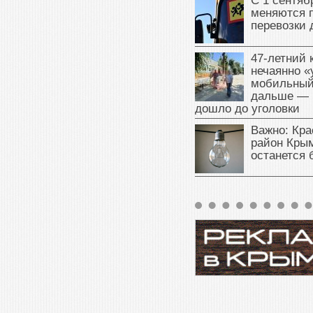
С 1 сентяб
меняются 
перевозки 
47‑летний
нечаянно «
мобильный
дальше — 
дошло до уголовки
Важно: Кра
район Крым
останется 