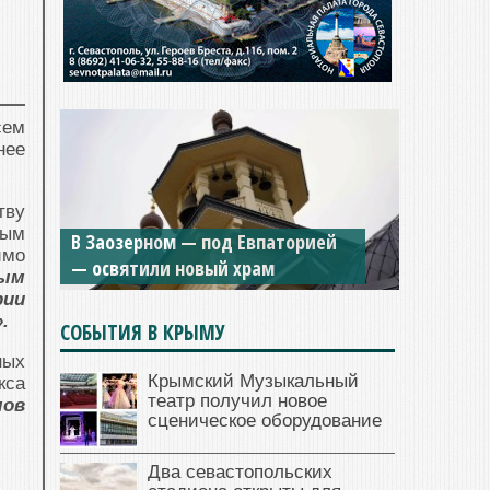
сем
нее
тву
рым
В Заозерном — под Евпаторией
имо
— освятили новый храм
ым
рии
.
СОБЫТИЯ В КРЫМУ
ных
Крымский Музыкальный
кса
театр получил новое
мов
сценическое оборудование
Два севастопольских