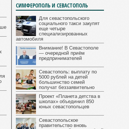
СИМФЕРОПОЛЬ И СЕВАСТОПОЛЬ
Для севастопольского
социального такси закупят
чше
еще четыре
специализированных
автомобиля
Внимание! В Севастополе
к
— очередной приём
предпринимателей
Севастополь: выплату по
ля
5000 рублей на детей
о
большинство семей
получат беззаявительно
Проект «Планета детства в
школах» объединил 850
юных севастопольцев
Севастопольское
правительство вновь