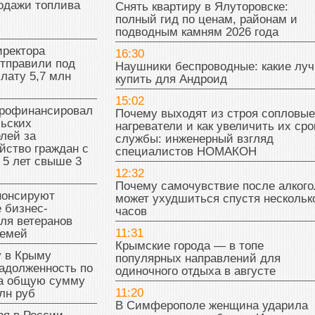
одажи топлива
Снять квартиру в Ялуторовске:
полный гид по ценам, районам и
подводным камням 2026 года
иректора
16:30
отправили под
Наушники беспроводные: какие лу
плату 5,7 млн
купить для Андроид
15:02
рофинансировал
Почему выходят из строя сопловые
льских
нагреватели и как увеличить их сро
лей за
службы: инженерный взгляд
йство граждан с
специалистов НОМАКОН
 5 лет свыше 3
12:32
Почему самочувствие после алкого
нонсируют
может ухудшиться спустя нескольк
 бизнес-
часов
ля ветеранов
11:31
семей
Крымские города — в топе
у в Крыму
популярных направлений для
адолженность по
одиночного отдыха в августе
на общую сумму
11:20
лн руб
В Симферополе женщина ударила