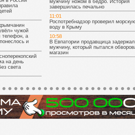
ря в России
мужчину ножом в бедро. История
правила
завершилась печально
детей
11:01
Роспотребнадзор проверил морску
 крымчанин
воду в Крыму
увёл» чужой
 телефон, а
10:58
понеслось и
В Евпатории продавщица задержал
мужчину, который пытался обворов
магазин
сноперекопский
а на день
без света