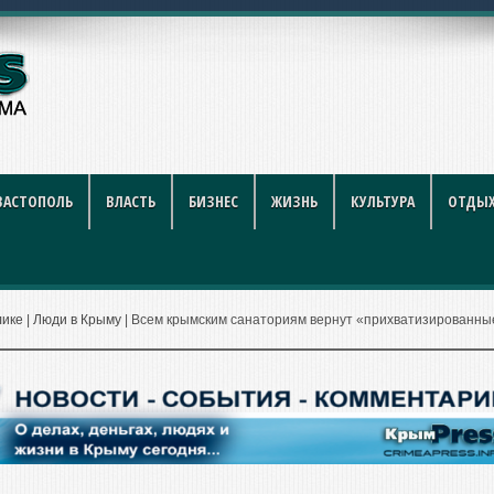
году: полный гид
ВАСТОПОЛЬ
ВЛАСТЬ
БИЗНЕС
ЖИЗНЬ
КУЛЬТУРА
ОТДЫХ
лике
|
Люди в Крыму
|
Всем крымским санаториям вернут «прихватизированны