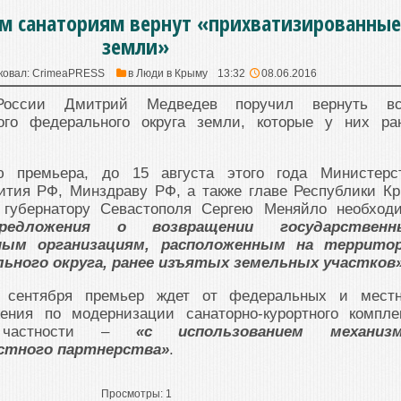
м санаториям вернут «прихватизированные
земли»
ковал:
CrimeaPRESS
в
Люди в Крыму
13:32
08.06.2016
 России Дмитрий Медведев поручил вернуть в
ого федерального округа земли, которые у них ра
ю премьера, до 15 августа этого года Министерс
вития РФ, Минздраву РФ, а также главе Республики К
 губернатору Севастополя Сергею Меняйло необход
редложения о возвращении государственн
ным организациям, расположенным на террито
ьного округа, ранее изъятых земельных участков»
0 сентября премьер ждет от федеральных и мест
ения по модернизации санаторно-курортного компле
в частности –
«с использованием механиз
астного партнерства»
.
Просмотры:
1