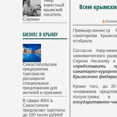
Умер
Всем крымски
известный
крымский
писатель
Сорокин
Опубли
Премьер-министр
БИЗНЕС В КРЫМУ
санаториям Крымск
отобрали.
Согласно поручени
экономического раз
Сергею Аксенову и
Севастопольские
«представить п
предприятия
санаторно-курорт
туротрасли
Крымского федерал
расширили
специальные
Кроме того, до 2
предложения для
чиновников предлож
жителей и приезжих
полуострова, 
В сфере ЖКХ в
государственно-ч
Севастополе
предлагают зарплаты
до 100 тысяч рублей