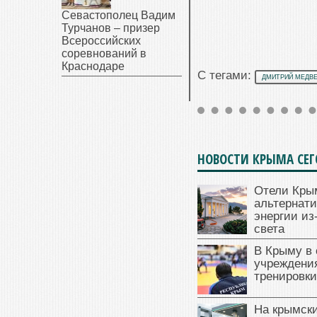
Севастополец Вадим
Турчанов – призер
Всероссийских
соревнований в
Краснодаре
С тегами:
ДМИТРИЙ МЕДВ
НОВОСТИ КРЫМА СЕ
Отели Кры
альтернат
энергии из
света
В Крыму в
учреждени
тренировки
На крымск