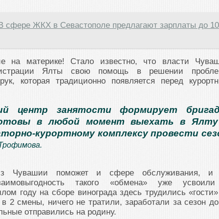
В сфере ЖКХ в Севастополе предлагают зарплаты до 1
е на материке! Стало известно, что власти Чува
нистрации Ялты свою помощь в решении пробл
рук, которая традиционно появляется перед курорт
кий центр занятости формирует бригад
отовы в любой момент выехать в Ялту
аторно-курортному комплексу провести сез
Трофимова.
из Чувашии поможет и сфере обслуживания, и
Взаимовыгодность такого «обмена» уже усвоил
лом году на сборе винограда здесь трудились «гости»
 в 2 смены, ничего не тратили, заработали за сезон до
льные отправились на родину.