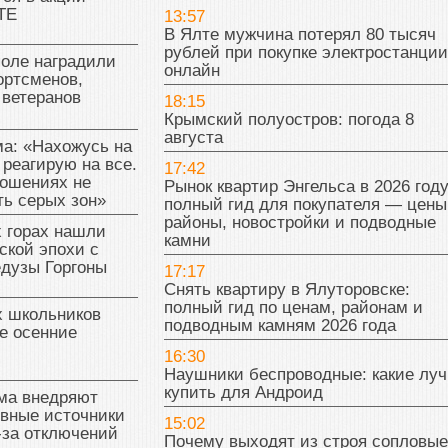
ТЕ
13:57
В Ялте мужчина потерял 80 тысяч
рублей при покупке электростанции
поле наградили
онлайн
ортсменов,
 ветеранов
18:15
Крымский полуостров: погода 8
августа
а: «Нахожусь на
 реагирую на все.
17:42
ношениях не
Рынок квартир Энгельса в 2026 году
ь серых зон»
полный гид для покупателя — цены
районы, новостройки и подводные
 горах нашли
камни
ской эпохи с
едузы Горгоны
17:17
Снять квартиру в Ялуторовске:
полный гид по ценам, районам и
х школьников
подводным камням 2026 года
е осенние
16:30
Наушники беспроводные: какие лу
купить для Андроид
ма внедряют
ивные источники
15:02
-за отключений
Почему выходят из строя сопловые