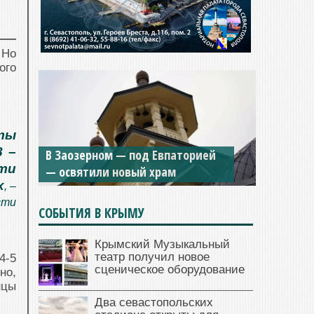
 Но
ого
оты
8 –
В Заозерном — под Евпаторией
сти
— освятили новый храм
х
, –
сти
СОБЫТИЯ В КРЫМУ
Крымский Музыкальный
театр получил новое
4-5
сценическое оборудование
но,
нцы
Два севастопольских