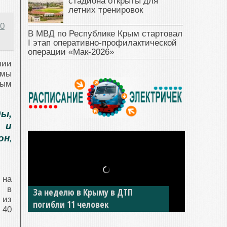
стадиона открыты для
летних тренировок
00
В МВД по Республике Крым стартовал
I этап оперативно‑профилактической
операции «Мак‑2026»
шии
емы
ным
ы,
 и
он
,
 на
и в
За неделю в Крыму в ДТП
 из
погибли 11 человек
 40