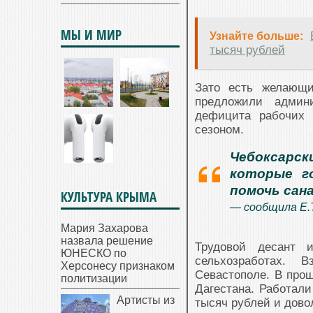
МЫ И МИР
Узнайте больше:
тысяч рублей
Зато есть желающи
предложили адми
дефицита рабочих 
сезоном.
Чебоксарс
которые г
помочь сан
КУЛЬТУРА КРЫМА
— сообщила Е.
Мария Захарова
назвала решение
Трудовой десант 
ЮНЕСКО по
сельхозработах. 
Херсонесу признаком
Севастополе. В прош
политизации
Дагестана. Работали
Артисты из
тысяч рублей и дово