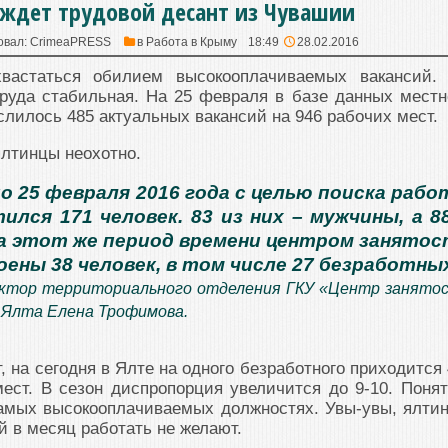
 ждет трудовой десант из Чувашии
овал:
CrimeaPRESS
в
Работа в Крыму
18:49
28.02.2016
вастаться обилием высокооплачиваемых вакансий.
руда стабильная. На 25 февраля в базе данных местн
слилось 485 актуальных вакансий на 946 рабочих мест.
лтинцы неохотно.
по 25 февраля 2016 года с целью поиска раб
ился 171 человек. 83 из них – мужчины, а 8
а этот же период времени центром занято
ены 38 человек, в том числе 27 безработны
ктор территориального отделения ГКУ «Центр занято
. Ялта Елена Трофимова.
 на сегодня в Ялте на одного безработного приходится 
ест. В сезон диспропорция увеличится до 9-10. Понят
самых высокооплачиваемых должностях. Увы-увы, ялти
й в месяц работать не желают.