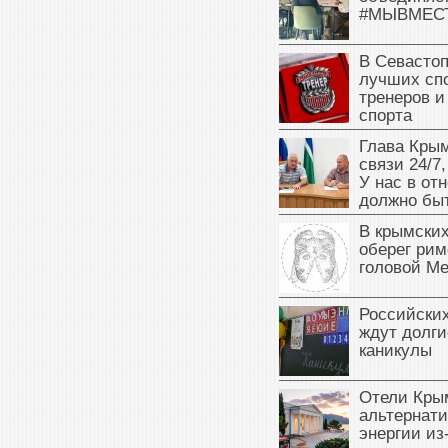
#МЫВМЕС
В Севасто
лучших сп
тренеров и
спорта
Глава Крым
связи 24/7,
У нас в от
должно быт
В крымских
оберег рим
головой М
Российски
ждут долги
каникулы
Отели Кры
альтернат
энергии из